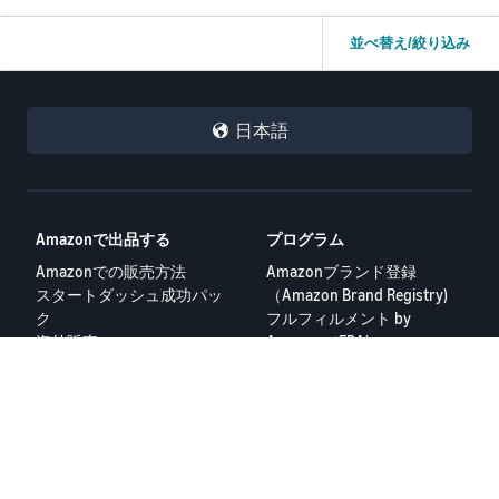
何卒、機械的な判定ではなく、実際の取引履歴やメッセージの内容
よろしくお願いいたします。
をご確認いただける方（人工のスタッフの方）に直接ご対応いただ
けないでしょうか。
並べ替え/絞り込み
該当のケースIDは 3478727593 です。こちらに返金記録やメッセー
ジ履歴も全て紐付いております。どうかもう一度、人間の目でご確
日本語
認いただき、不当なフィードバックを削除していただけますよう、
心よりお願い申し上げます。
つい最近までbook us kokoaという屋号でした。
長文になりましたが、最後までお読みいただきありがとうございま
評価を見ていただければわかりますが、この業者はすべての商品を
す。同じような経験をされた先輩セラーの皆様からも、何かアドバ
新品で販売し、売れたら他の安い業者から中古品を購入し、それを
イスをいただければ幸いです。
送りつけてきます。
Amazonで出品する
プログラム
そんな業者が多くの商品でカートを取得しています。
Amazonでの販売方法
Amazonブランド登録
どうぞよろしくお願いいたします。
スタートダッシュ成功パッ
（Amazon Brand Registry)
下記画像をご覧ください。
ク
フルフィルメント by
Joyce
件の業者がストアページで、本だけに限っても掲載数は10万件以
海外販売
Amazon（FBA)
上、しかもコンディションに”中古品”がなく、全て新品のみでの販
ログイン
Amazon広告
売だとわかります。
その他のプログラム
リソース
FBA料金シミュレーター
セラーフォーラム
出品者ヘルプ