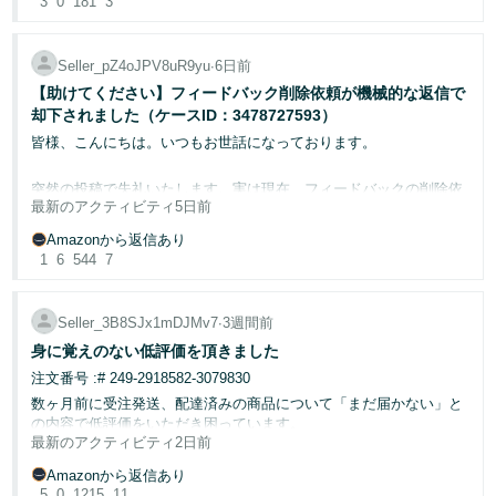
3
0
181
3
してこの業者は新品（実際に送ってくるのは中古）だけで10万件以
く
問をしたところ「前回は運がよかった」と回答されました。
English
上の商品を出品している。つまり新品だからカートを取っていると
始
お知恵をお借りできたらと思います。
運！？運で本物か偽物かの判断をされてしまうのですか？
- JP
いうのなら、10万件といわずとも数万件でカートを取っていること
め
よろしくお願いいたします。
が推察できる。
る
Seller_pZ4oJPV8uR9yu
∙
6日前
取引先からの請求書、ブランドからの取引証明書など必要な書類は
そろっているのにもかかわらず却下され、あげく取引先とのやり取
【助けてください】フィードバック削除依頼が機械的な返信で
りのメールを提出が必要とまで言われました。
・さらには出品ページの改悪で、カートを取っている出品者は★で
却下されました（ケースID：3478727593）
のみでしか評価を確認できなくなったため、購入者は出品者の質に
その上何度も真贋調査のやり直しをするとアカウント停止のリスク
皆様、こんにちは。いつもお世話になっております。
気づけずに購入してしまうことも多いだろう。
があるって何なんでしょう。
皆さんこんなひどい扱いは納得されてるんですか？
突然の投稿で失礼いたします。実は現在、フィードバックの削除依
・通報しても違反は確認できなかっただの、報告の項目が違うだの
一発で真贋調査をクリアする方法がありましたらアドバイスお願い
最新のアクティビティ
5日前
頼に関して大変困っており、皆様やAmazonのスタッフの方々にご
と却下される。
いたします。
助言・ご対応いただければと思い、こちらに書き込ませていただき
Amazonから返信あり
ました。
取引先は海外です。こんな資料を用意しておくと通りやすいなどあ
1
6
544
7
・テクサポ側の提案でその業者から商品を買って証明できれば対応
るんでしょうか？
してもらえる可能性があるとのことで、実際に複数点購入して開封
当店であるお客様から「物品が届かず残念でした。また、届かない
メーカーと直接取引してもらっているのでお願いすれば何でも用意
動画まで提出し証明したが、Amazonの対応は該当商品の出品を削
のでカスタマーに確認したら返金処理されており、この辺りの処理
してくれます。
除しただけ。
Seller_3B8SJx1mDJMv7
∙
3週間前
も分かりにくく不満です。結局、同じ物を楽天で発注し手に入れる
是非よろしくお願いいたします。
身に覚えのない低評価を頂きました
ことができました。」という内容のネガティブフィードバックをい
・何もしないからしつこく問い合わせをすれば「ポリシー違反にな
ただきました。
注文番号 :# 249-2918582-3079830
るのでやめてください」との返答。悪質すぎるポリシー違反を放置
数ヶ月前に受注発送、配達済みの商品について「まだ届かない」と
しておいて何言ってんだ？
の内容で低評価をいただき困っています。
最新のアクティビティ
2日前
文面も「他で同じ物買ったからもういらない」などうちの商品に当
・そもそもカートのシステムがダメダメなところを突かれているの
しかし、実際の経緯は以下のとおりです。
てはまらない内容であり
で、Amazonが改善しない限り、仮にアカウント停止になったとこ
Amazonから返信あり
ろで永遠にこういった業者は出てくる。
たぶん別な商品に対する評価と思われます。
5
0
1215
11