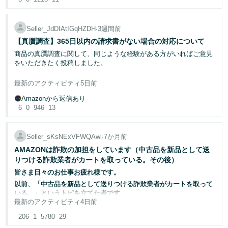
商品の在庫切れが発生したため、事前にお客様にその旨と代替案
連絡手段もなく対応に苦慮しています。
（入荷待ちか返金か）をご連絡いたしました。
・この業者に限らずだが、いまAmazonに同様の詐欺業者が非常に
増えている。その中でも特に悪質なためこの業者を出しているが、
Seller_JdDIAtIGqHZDH
∙
3週間前
同様の詐欺業者が各カテゴリーに存在している。
【真贋調査】365日以内の請求書がない場合の対応について
商品の真贋調査に関して、同じような経験がある方がいればご意見
・連日のようにSNSでは新品を買ったのに中古品が届いたというポ
をいただきたく投稿しました。
ストが散見され、業者の評価にも毎日のように被害のコメントがあ
る。泣き寝入りや気づかなかった人、投稿しなかった人もいるであ
最新のアクティビティ
5日前
当社はこの商品を海外メーカーから直接仕入れており、並行輸入業
ろうことは容易に想像できるので、被害者は既に数千、数万規模で
者や卸売業者を経由していません。2025年2月にメーカーから1,507
しかし、お客様からは一切返信がなく、お待たせしてしまうことを
あると考えられる、
Amazonから返信あり
本を一括購入したため、現在まで同じ商品の追加仕入れをする必要
懸念し、6月22日に全額返金を完了いたしました。
6
0
946
13
がなく、その在庫を継続して販売していました。
・その結果、本来購入されるはずだった他の出品者の販売機会が失
われ、さらにはAmazonの信用は失墜し、Amazonで出品している全
今回、Amazonから「過去365日以内、かつ2026年7月1日より前に
出品者の販売機会が失われている。
Seller_sKsNExVFWQAwi
∙
7か月前
発行された最終的な請求書または領収書」の提出を求められまし
AMAZONは詐欺の加担をしています（中古品を新品として送
た。
上記を読んで出品者の皆様はAmazonの対応にどう思われますか？
りつける詐欺業者がカートを取っている。その後）
これまでも訴えてきましたが、”地球上で最もお客様を大切にする企
これに対して、以下の資料を提出しました。
皆さま日々のお仕事お疲れ様です。
業”を理念としているなら、真っ先に対応するべき事案のはずです。
以前、「中古品を新品として送りつける詐欺業者がカートを取って
Amazonの誠意ある対応を切に望みます。
・メーカーが発行した2025年2月24日付の請求書
いる。」というトピを立てた者です。
返金処理から約1ヶ月が経過した後、上記のフィードバックが投稿
最新のアクティビティ
4日前
・請求書と同額、同一送金先への楽天銀行の海外送金完了画面
されました。
https://sellercentral.amazon.co.jp/seller-
・1,507本を一括購入したため、365日以内に同商品の請求書が存在
206
1
5780
29
forums/discussions/t/e28ab5ae-bcb8-488c-a665-05635e203f91
しないことを説明した文書
つまり、お客様は「届かなかった」「返金処理が分かりにくい」と