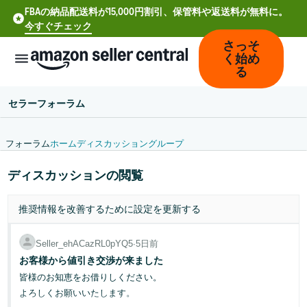
FBAの納品配送料が15,000円割引、保管料や返送料が無料に。
今すぐチェック
さっそ
く始め
る
セラーフォーラム
フォーラム
ホーム
ディスカッション
グループ
中
ディスカッションの閲覧
文
-
推奨情報を改善するために
設定
を更新する
CN
Deutsch
Seller_ehACazRL0pYQ5
∙
5日前
- DE
お客様から値引き交渉が来ました
皆様のお知恵をお借りしください。
Español
よろしくお願いいたします。
- ES