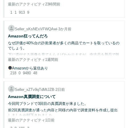
最新のアクティビティ
23時間前
購入予定のお客様より商品ページから10点のまとめて購入するから
Français
と値引き交渉のメッセージが届きました。
1
1
913
9
- FR
★フリマサイトではないこと
★もし、お値引きした商品ページを作成したとしても専用ページは
Seller_sKsNExVFWQAwi
∙
3か月前
できないこと
Italiano
Amazon狂ってんだろ
★他のお客様が購入されても同じものを在庫補充はできないこと
- IT
★Amazonのポリシーで特定のお客様のために商品ページを作成し
なぜ評価が40%台の詐欺業者が多くの商品でカートを取っているの
ていいものか
でしょう。
한
日
下に添付する画像を見てもらえばわかりますが、中古品を新品で販
국
本
10年以上Amazonで販売していて2、3回の値引き交渉のメッセージ
最新のアクティビティ
1週間前
売して送りつけてくる最低な業者です。
語
어
はきたことはあるのですが
画像②のように1940年代の本ですら新品が9点と有り得ない在庫を
Amazonから返信あり
フリマサイトではないのでと丁重にお断りしておりましたが
-
抱えていることになっています。
218
0
9480
48
10点のまとめ買いに少し惹かれており、対応をしてもよいかと思い
KR
これまで何度もAmazonに相談、通報を続けてきており、過去のセ
ロ
ましたが
ラーフォーラムの投稿でも多くの賛同をいただきましたがAmazon
グ
は対応する気なしです。
Amazonで禁止されていることなのかどうかも調べてみましたが
Seller_xZTv9qTdMtJZB
∙
2日前
日
イ
問題点を整理しました。
ン
ヘルプでもフォーラムでも見つかりませんでした。
Amazon真贋調査について
本
フォーラム担当者の方々も是非お読みください。
今回同ブランドで3回目の真贋調査が来ました。
語
お客様のご希望に対応しAmazonのポリシー違反でアカウント停止
前2回真贋調査が通った内容と同様の内容で調査資料を作成し提出
になることを恐れています。
・テクサポからは新品だからカートを取っているという返答もあっ
-
しましたが却下されました。
さ
たが、まず新品でも評価が悪い業者はカートを取れないことなんて
こういったお客様より、値引き交渉に対応をされた方はいらっしゃ
JP
最新のアクティビティ
1日前
そのため健全性ページから電話を受けてなぜ過去2回同じブランド
っ
多々あるので嘘。仮にそうだとしてもそれはそれでザルすぎる。そ
いますか?
そ
で真贋調査を受けて無事に通ったのに今回はダメなのか？という質