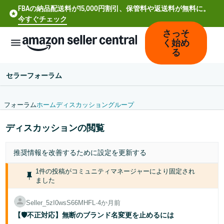
FBAの納品配送料が15,000円割引、保管料や返送料が無料に。
今すぐチェック
さっそ
く始め
る
セラーフォーラム
フォーラム
ホーム
ディスカッション
グループ
中
ディスカッションの閲覧
文
-
推奨情報を改善するために
設定
を更新する
CN
1件の投稿がコミュニティマネージャーにより固定され
Deutsch
ました
- DE
Seller_5zI0wsS66MHFL
∙
4か月前
Español
【🛡️不正対応】無断のブランド名変更を止めるには
- ES