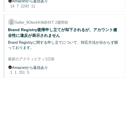
ではないでしょうか。
Amazonから返信あり
ても迷惑な行為だと思います。御社の教育プログラムはどうなって
14
7
2243
11
いるのでしょうか。
他のみなさまのアカウントでも、誤検知解除の後に同様の「不当な
以下情報を記載しますので、適切なご対応を望みます。
累積減点ペナルティ」や「繰り返し違反の誤認フラグ」が発生して
Seller_9OlevkK9bB4XT
∙
2週間前
ケースID:3325432713
いる事例はございませんでしょうか。
Brand Registry復帰申し立てが却下されるが、アカウント健
全性に違反が表示されません
Amazonモデレーター様におかれましても、この開発チーム側の重
Brand Registryに関する申し立てについて、対応方法が分からず困
大なシステムロジックのバグについて、
っております。
早急に本社の上級調査部署へエスカレーションを共有・是正してい
ただくよう、強く求めます
最新のアクティビティ
1日前
過去にBrand Registryで承認されていたブランドについて、復帰の
ための申し立てを行いました。
Amazonから返信あり
しかし、Brand Registryより、以下のような理由で申し立てが却下
1
1
251
5
されました。
「有効な商品ページに、知的財産ポリシー違反またはブランド誤表
示の懸念が残っているため、アカウント健全性ページの該当セクシ
ョンを確認し、対象ASINの“Resolve／解決”ボタンから対応してく
ださい」
しかし、アカウントヘルスサポートに確認したところ、現在のアカ
ウント健全性ページ上では、該当する違反は確認されないとの案内
を受けました。