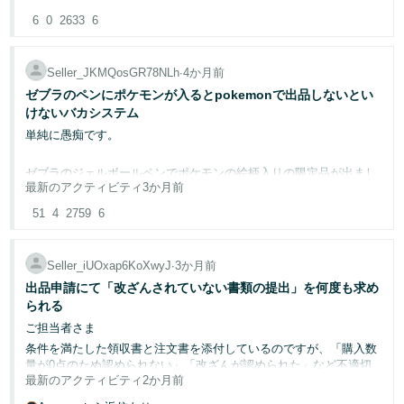
約に明記されています。
した。
「ソマリ」は猫の種類で一般名詞です。
6
0
2633
6
これでは、裁判で「完全無罪（勝訴）」を勝ち取った被疑者を、警
この、一般名詞の「ソマリ」を商品説明に使えないと商品自体出品
察のデータベース上で「前科累積」としてカウントし、
できません。
今回またしても複数のASINで弊社ブランドのJAN不正登録が見つか
り、テクニカルサポートに修正依頼の連絡をしたところ、「不正ま
Seller_JKMQosGR78NLh
∙
4か月前
次の冤罪が起きた瞬間に一発死刑（アカウント停止）にすると言っ
どうすれば良いでしょうか。
たは違反を報告ツール」から報告するようにとの回答が届き困惑し
ているのと同じです。
ゼブラのペンにポケモンが入るとpokemonで出品しないとい
ています。
けないバカシステム
前述の理解困難な説明文を頼りに、「不正または違反を報告ツー
単純に愚痴です。
ル」から報告をすると前回同様の理由説明が無い報告却下と場合に
Amazonテクニカルサポートの担当者様からは「誤検知にもかかわ
よってはアカウントにも悪影響を及ぼす可能性があると考え、事前
らずスコアや累積に悪影響が残っている状況を重々認識し、
にアカウント健全性アシュアランスに相談したところ「その内容に
ゼブラのジェルボールペンでポケモンの絵柄入りの限定品が出まし
最新のアクティビティ
3か月前
ついては当部署では管轄外で回答できない。テクニカルサポートへ
た。
お詫びする。一刻も早い解決が必要であることは十分に理解してい
問い合わせせよ」との回答でした。
るが、内部の算出ロジックは別部署（健全性スペシャリスト）の管
51
4
2759
6
しかしながら、テクニカルサポートに過去何度か問い合わせをして
出品すると知財で引っかかりサポートを受けるとpokemonブランド
轄のため直接リセットができない」との公式回答を受け、現在専門
おり、「Amazon brand registry については管轄外でアカウント健全
になるとの事。
部署へ調査を依頼しています。
性アシュアランスに問い合わせせよ」との回答をいただいていま
Seller_iUOxap6KoXwyJ
∙
3か月前
す。
ゼブラとpokemonの権利所有者からPokémonの商標登録用語を使用
誤検知自体はシステムの自動化において100歩譲って仕方のない部
出品申請にて「改ざんされていない書類の提出」を何度も求め
まさに絵に描いたような "たらい回し" で、完全に行き詰った状況で
して商品を作成および出品することが許可されていることを証明す
分もあるかもしれませんが、
られる
す。
る認可書を出せの一点張り。
ご担当者さま
「無実（白）だと公式に証明・解除された履歴」まで累積カウント
もし同様の状況を体験され、解決された経験をお持ちの方はぜひそ
条件を満たした領収書と注文書を添付しているのですが、「購入数
文具でキャラクターついたのなんて死ぬほどあるのにこのシステム
され、
の体験談を共有いただけますと幸いです。
量が0点のため認められない」「改ざんが認められた」など不適切
どうにかして欲しい。
出品者が常にアカウント停止の脅迫（人質状態）に晒されるシステ
最新のアクティビティ
2か月前
な審査を行われ再提出や説明を繰り返しています。正直言います
ム運用は、プラットフォームとして明らかに公平性を欠いているの
と、弊社も在庫滞留し迷惑ですし、購入を考えているお客様にとっ
長文になり恐縮ですが、よろしくお願い申し上げます。
今回はyahooで販売します。