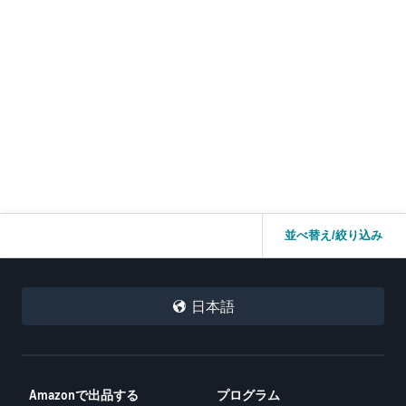
そのため、Brand Registry側では違反が残っていると判断されてい
る一方で、こちらの画面には対象ASINや「Resolve／解決」ボタン
が表示されず、どの商品をどのように修正すればよいのか分からな
い状況です。
確認したい点は以下です。
Brand Registry側で違反が残っていると判断している対象ASINは、
どこで確認できますか。
アカウント健全性ページに違反やResolveボタンが表示されない場
合、どのように対応すればよいですか。
海外マーケットプレイス側のアカウント健全性が、Brand Registry
並べ替え/絞り込み
の審査に影響することはありますか。
このような場合、どの窓口に問い合わせるのが適切でしょうか。
必要な修正があれば対応したいのですが、対象ASINや修正箇所が確
日本語
認できず、対応が進められない状況です。
同じような経験をされた方、またはAmazon担当者様より、対応方
法をご教示いただけますと幸いです。
Amazonで出品する
プログラム