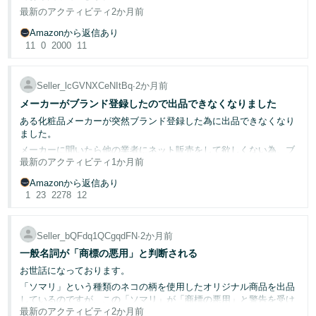
いずれのケースも、メーカー公式のスペック表や過去の解決実績を
く
ASINのブランドを、後から別のブランド名に変更すること
English
最新のアクティビティ
2か月前
明らかな商標権侵害ですし、商品登録の際に5461エラー等でチェッ
提出することで、すべてAmazonさん側も「誤検知（無実）」を認
始
はできません。（詳細は
Amazonブランド名ポリシー
をご確
クをする筈なのに不思議と思い調べたところ（延べ数十個のASINで
- JP
め
め、即日〜数時間で【出品回復】および【スコアが200点満点へ復
Amazonから返信あり
認ください）セラーさまは新しいASINを作成する必要があ
同様のケースが起きていたので・・・）、どうやらAmazonでは数
る
旧】しています。
11
0
2000
11
ります。
年前まで商品登録時のJANのチェックは行っておらず、第三者が好
き勝手なブランド名を付けて商品登録していたことが分かりまし
🔍
プロセス開始後に起きること
た。
Seller_lcGVNXCeNItBq
∙
2か月前
出品者側に規約違反は1ミリも存在しません。
申し立てを受け取った担当部署が報告内容を審査します。報告が却
しかし、ここで極めて深刻なシステムのバグ（仕様上の欠陥）に直
メーカーがブランド登録したので出品できなくなりました
下され、その結果に同意できない場合でもご安心ください。「
ブラ
これらの状況は、弊社のブランド商品価値の毀損にもつながります
面しています。
ンドを管理
」のカテゴリーで申し立て時のIDを記載した
ディスカッ
ので、Amazon brand registryの「不正または違反を報告ツール」か
ある化粧品メーカーが突然ブランド登録した為に出品できなくなり
ションを作成
していただければ、コミュニティマネージャーができ
ら報告を上げたところ、「いつもの理由説明が無い」メールにより
直近で再び同様の誤検知が発生した際、通常であれば1商品あたり
ました。
るだけ早く支援いたします。
却下されました。
「-4点」の減点であるはずが、
メーカーに聞いたら他の業者にネット販売をして欲しくない為、ブ
_____________________________________________________
最新のアクティビティ
1か月前
ランド登録をしたそうです。
🔔コミュニティマネージャーからのお願い🔔
GS1コードは全世界で公開されているユニークな番号であり、他の
一気に「-12点（スコア188点）」まで急降下しました。テクニカル
当社などは値引きで販売しておりました。現在はメーカーが定価販
Amazonから返信あり
ブランドと重複の可能性はありませんので、不正利用しているブラ
サポートへ確認したところ、
このプロセスに関して質問等がある場合は、ぜひコメントしてくだ
売を続けております。
1
23
2278
12
ンドとは関係ない事は明白ですし、Amazon brand registryに登録し
さい！
「誤検知として解決済みの過去の無実の履歴」が、裏のシステム上
何か良いアドバイスは有りませんか？
ている情報から弊社のブランドであることも明白です。にもかかわ
で「繰り返し違反（Repeat Violations）」の回数として不当に累積
また、こちらの投稿が役に立った方は「👍」を押してください！
らず、却下された理由はどうしても思い浮かばず、恐らく「不正ま
カウントされ、
Seller_bQFdq1QCgqdFN
∙
2か月前
たは違反を報告ツール」に掲載されている説明文が理解困難な非常
減点幅のペナルティが自動で倍増していることが判明しました。
に精度が悪い自動翻訳分で意味不明なところがいくつかあったの
よろしくお願いいたします。
一般名詞が「商標の悪用」と判断される
で、自分の選択ミスだったのだろうと判断しました。
お世話になっております。
Ken
ただ、その理由を確認すべく情報を検索していた際に「Amazonの
現在のAmazonのポリシーでは、同じポリシーへの違反が短期間に
「ソマリ」という種類のネコの柄を使用したオリジナル商品を出品
商標権侵害の報告で度々却下されると、Amazon brand registry の取
上限に達した場合、
しているのですが、この「ソマリ」が「商標の悪用」と警告を受け
り消しや最悪の場合アカウント削除の危険性も十分ある！」との記
最新のアクティビティ
2か月前
ています。
スコアに関わらずアカウント停止の猶予期間（3日間）に入ると規
述を見つけ、「不正または違反を報告ツール」の利用は諦めていま