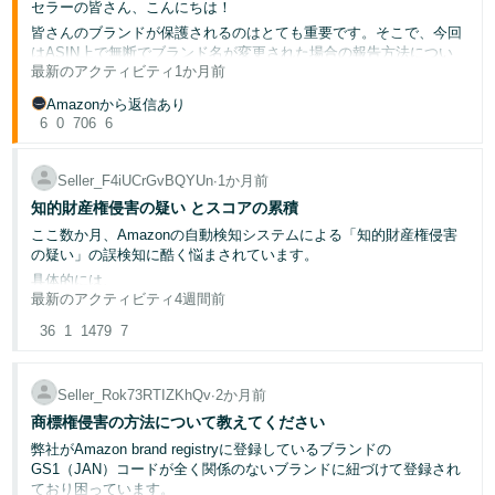
セラーの皆さん、こんにちは！
皆さんのブランドが保護されるのはとても重要です。そこで、今回
Français
はASIN上で無断でブランド名が変更された場合の報告方法につい
- FR
最新のアクティビティ
1か月前
て、シンプルなガイドをご紹介します。
Amazonから返信あり
Italiano
✅このプロセスを利用できる条件
6
0
706
6
- IT
商標/ブランドの所有者であり、誰かが許可なくASINのブランド名
を変更した場合、以下の3つのステップで申し立てを提出してくだ
Seller_F4iUCrGvBQYUn
∙
1か月前
さい。
한
知的財産権侵害の疑い とスコアの累積
商品詳細ページの「
違反を報告
」をクリック
日
국
「商品詳細ページが別の商品を表すように変更された」を選
本
ここ数か月、Amazonの自動検知システムによる「知的財産権侵害
語
어
択
の疑い」の誤検知に酷く悩まされています。
ASINを作成した時期や元のブランド名など、役立つ詳細情
-
具体的には、
報を含める
最新のアクティビティ
4週間前
KR
1. メーカー純正の商品であるにもかかわらず、構成パーツの有名ブ
ロ
🚨【重要】このプロセスでは対応できないもの
ランド名を仕様欄に記載・画像掲載
36
1
1479
7
グ
日
イ
削除されたブランドの復元
：ブランドがBrandRegistryから削
2. しただけで「商標の不正使用」と自動判定される。
ン
除された場合、ブランド名の復元を試みる前に、まず異議申
本
し立てを行いブランドを復元する必要があります。
Seller_Rok73RTIZKhQv
∙
2か月前
語
ノーブランド品からブランド品への変更
：ノーブランド品か
商標権侵害の方法について教えてください
らブランド品への変更はできません。（詳細は
Amazonブラ
3. 商品ラインナップに過ぎない「モデル名（商品名）」をボットが
-
弊社がAmazon brand registryに登録しているブランドの
ンド名ポリシー
をご確認ください）セラーさまは新しい
さ
「保護対象ブランド名」と混同し、ブランド侵害だと誤認される。
JP
GS1（JAN）コードが全く関係のないブランドに紐づけて登録され
ASINを作成する必要があります。
っ
4.
ており困っています。
そ
別ブランドへの移行
：当初使用したブランド名で作成した