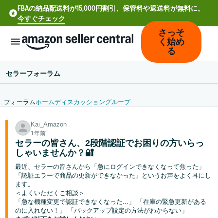
FBAの納品配送料が15,000円割引、保管料や返送料が無料に。
今すぐチェック
さっそ
く始め
る
セラーフォーラム
フォーラム
ホーム
ディスカッション
グループ
中
Kai_Amazon
文
1年前
-
セラーの皆さん、2段階認証でお困りの方いらっ
CN
しゃいませんか？🔐
最近、セラーの皆さんから「急にログインできなくなって焦った」
Deutsch
「認証エラーで商品の更新ができなかった」というお声をよく耳にし
- DE
ます。
＜よくいただくご相談＞
「急な機種変更で認証できなくなった...」 「在庫の緊急更新がある
Español
のに入れない！」 「バックアップ設定の方法がわからない」
- ES