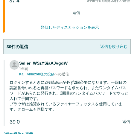
37
4
6449件の閲覧
30件の返信
く
English
始
- JP
返信
め
る
類似したディスカッションを表示
30件の返信
返信を絞り込む
Seller_WSzYSiaAJvgdW
1年前
Kai_Amazon様の投稿
への返信
ログインするときに2段階認証が必ず2回必要になります。一回目の
認証番号いれると再度パスワードを求められ、またワンタイムパス
ワードがあらたに発行され、2回目のワンタイムパスワードでやっと
入れて手間です。
ブラウザは推奨されているファイヤーフォックスを使用していま
す。クロームも同様です。
39
0
返信