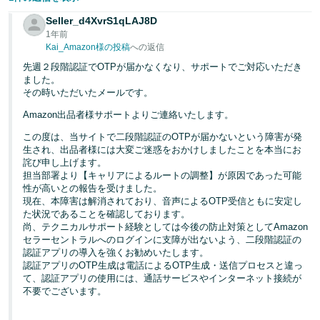
Seller_d4XvrS1qLAJ8D
1年前
Kai_Amazon様の投稿
への返信
先週２段階認証でOTPが届かなくなり、サポートでご対応いただき
ました。
その時いただいたメールです。
Amazon出品者様サポートよりご連絡いたします。
この度は、当サイトで二段階認証のOTPが届かないという障害が発
生され、出品者様には大変ご迷惑をおかけしましたことを本当にお
詫び申し上げます。
担当部署より【キャリアによるルートの調整】が原因であった可能
性が高いとの報告を受けました。
現在、本障害は解消されており、音声によるOTP受信ともに安定し
た状況であることを確認しております。
尚、テクニカルサポート経験としては今後の防止対策としてAmazon
セラーセントラルへのログインに支障が出ないよう、二段階認証の
認証アプリの導入を強くお勧めいたします。
認証アプリのOTP生成は電話によるOTP生成・送信プロセスと違っ
て、認証アプリの使用には、通話サービスやインターネット接続が
不要でございます。