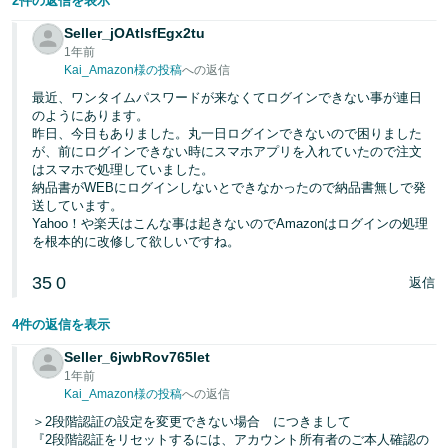
2件の返信を表示
Seller_jOAtlsfEgx2tu
1年前
Kai_Amazon様の投稿
への返信
最近、ワンタイムパスワードが来なくてログインできない事が連日
のようにあります。
昨日、今日もありました。丸一日ログインできないので困りました
が、前にログインできない時にスマホアプリを入れていたので注文
はスマホで処理していました。
納品書がWEBにログインしないとできなかったので納品書無しで発
送しています。
Yahoo！や楽天はこんな事は起きないのでAmazonはログインの処理
を根本的に改修して欲しいですね。
35
0
返信
4件の返信を表示
Seller_6jwbRov765let
1年前
Kai_Amazon様の投稿
への返信
＞2段階認証の設定を変更できない場合 につきまして
『2段階認証をリセットするには、アカウント所有者のご本人確認の