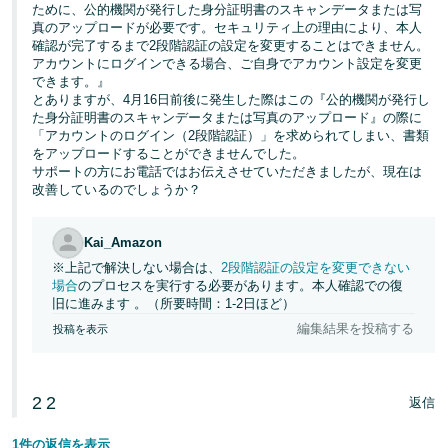
ために、公的機関が発行した身分証明書のスキャンデータまたは写
真のアップロードが必要です。セキュリティ上の理由により、本人
確認が完了するまで2段階認証の設定を変更することはできません。
アカウントにログインできる場合、ご自身でアカウント設定を変更
できます。』
とありますが、4月16日前後に発生した際はこの『公的機関が発行し
た身分証明書のスキャンデータまたは写真のアップロード』の際に
「アカウントのログイン（2段階認証）」を求められてしまい、書類
をアップロードすることができませんでした。
サポートの方にお電話ではお伝えさせていただきましたが、現在は
改善しているのでしょうか？
Kai_Amazon
※上記で解決しない場合は、
2段階認証の設定を変更できない
場合
のプロセスを実行する必要があります。本人確認での復
旧に進みます 。（所要時間：1-2日ほど）
編集結果を投稿する
投稿を表示
2
2
返信
1件の返信を表示