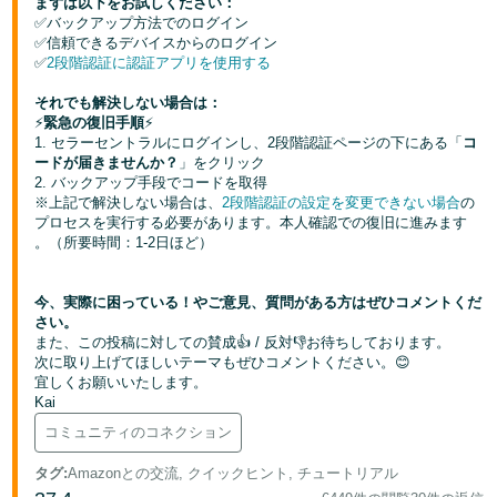
まずは以下をお試しください：
✅バックアップ方法でのログイン
Français
✅信頼できるデバイスからのログイン
✅
2段階認証に認証アプリを使用する
- FR
それでも解決しない場合は：
Italiano
⚡
緊急の復旧手順
⚡
- IT
1. セラーセントラルにログインし、2段階認証ページの下にある「
コ
ードが届きませんか？
」をクリック
2. バックアップ手段でコードを取得
한
※上記で解決しない場合は、
2段階認証の設定を変更できない場合
の
日
국
プロセスを実行する必要があります。本人確認での復旧に進みます
本
。（所要時間：1-2日ほど）
語
어
-
今、実際に困っている！やご意見、質問がある方はぜひコメントくだ
KR
ロ
さい。
グ
また、この投稿に対しての賛成👍 / 反対👎お待ちしております。
日
イ
次に取り上げてほしいテーマもぜひコメントください。😊
ン
本
宜しくお願いいたします。
Kai
語
コミュニティのコネクション
-
さ
JP
タグ
:
Amazonとの交流, クイックヒント, チュートリアル
っ
そ