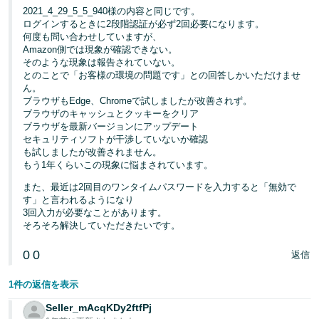
2021_4_29_5_5_940様の内容と同じです。
ログインするときに2段階認証が必ず2回必要になります。
何度も問い合わせしていますが、
Amazon側では現象が確認できない。
そのような現象は報告されていない。
とのことで「お客様の環境の問題です」との回答しかいただけませ
ん。
ブラウザもEdge、Chromeで試しましたが改善されず。
ブラウザのキャッシュとクッキーをクリア
ブラウザを最新バージョンにアップデート
セキュリティソフトが干渉していないか確認
も試しましたが改善されません。
もう1年くらいこの現象に悩まされています。
また、最近は2回目のワンタイムパスワードを入力すると「無効で
す」と言われるようになり
3回入力が必要なことがあります。
そろそろ解決していただきたいです。
0
0
返信
1件の返信を表示
Seller_mAcqKDy2ftfPj