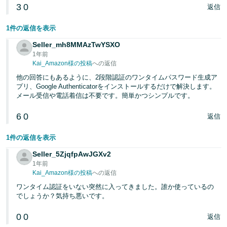
3
0
返信
1件の返信を表示
Seller_mh8MMAzTwYSXO
1年前
Kai_Amazon様の投稿
への返信
他の回答にもあるように、2段階認証のワンタイムパスワード生成ア
プリ、Google Authenticatorをインストールするだけで解決します。
メール受信や電話着信は不要です。簡単かつシンプルです。
6
0
返信
1件の返信を表示
Seller_5ZjqfpAwJGXv2
1年前
Kai_Amazon様の投稿
への返信
ワンタイム認証をいない突然に入ってきました。誰か使っているの
でしょうか？気持ち悪いです。
0
0
返信