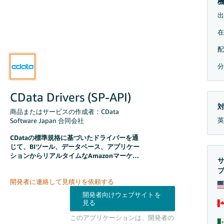
出
在
配
分
CData Drivers (SP-API)
商品またはサービスの作成者：CData
英
Software Japan 合同会社
CDataの標準規格に基づいたドライバーを通
じて、BIツール、データベース、アプリケー
ションからリアルタイムなAmazonマーケッ
トプレイスデータに接続できます。SQLで注
文、商品、在庫、レポートを照会できます。
開発者に連絡して見積りを依頼する
このアプリケーションは、開発者の