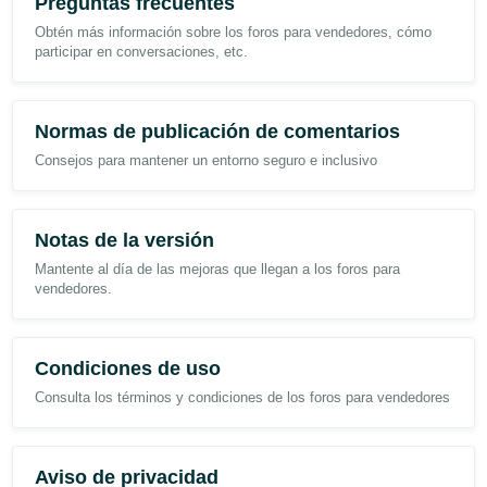
Preguntas frecuentes
商品が爆発したかのように派手に飛び散った状態の写真でしたが、
Obtén más información sobre los foros para vendedores, cómo
上部が開封済みとなっており、未開封で受け取ったはずの状況と矛
participar en conversaciones, etc.
盾。amazonの商品ページの画像を用いた人工的に作成され全体の
サイズ感を把握できていない状態での加工となっておりました。
・文字・表記の乱れ
Normas de publicación de comentarios
画像内の文字表記部分に、AI生成画像特有の不自然な文字列や記号
Consejos para mantener un entorno seguro e inclusivo
の乱れが確認できました。
【今後の影響と対策案】
Notas de la versión
幸いにも今回はパッと見て判断できるレベルのお粗末な画像でした
が、今後AIの精度がさらに向上した場合、目視での見極めが困難に
Mantente al día de las mejoras que llegan a los foros para
なる恐れがあります。
vendedores.
当店では今回が1件目となりますが、同様の手口が増加する可能性
に備え、今後は「不良連絡に対する返金・再送対応には、実物の返
送を必須条件とする」などの防衛策が必要になると感じておりま
Condiciones de uso
す。
Consulta los términos y condiciones de los foros para vendedores
皆様の店舗でも同様の事例が起きていないか、注意喚起として共有
させていただきます。
Aviso de privacidad