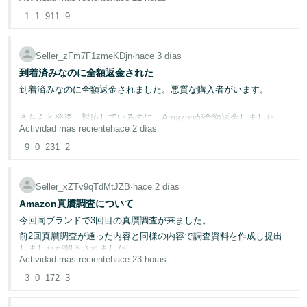
購入予定のお客様より商品ページから10点のまとめて購入するから
たはPNG、最大4MB。
と値引き交渉のメッセージが届きました。
1
1
911
9
さらに、返品のたびに同じような内容の「非常に悪い」のレビュー
★フリマサイトではないこと
抽選で10名様に¥15,000 Amazonギフトカードをプレゼントしま
を投稿され、同一ASINで低評価レビューが積み重なり、
★もし、お値引きした商品ページを作成したとしても専用ページは
す。
出品停止になってしまった商品もありました。
Seller_zFm7F1zmeKDjn
∙
hace 3 días
できないこと
そのため、同じ商品を５回程度返品された時点で、これ以上被害が
到着済みなのに全額返金された
★他のお客様が購入されても同じものを在庫補充はできないこと
回答受付期間：08/17まで。当選者にはセラーセントラルアカウン
広がらないよう、
ト経由でご連絡し、フォーラムでユーザー名を発表します。参加無
到着済みなのに全額返金されました。悪質な購入者がいます。
★Amazonのポリシーで特定のお客様のために商品ページを作成し
やむを得ずFBA在庫を返送し、販売を停止したことも何度もありま
料。お一人様1回限り。
参加規約
はこちらをご確認ください。
ていいものか
す。
きちんと発送、対応しているのに、Amazonが全額返金しました。
Actividad más reciente
hace 2 días
10年以上Amazonで販売していて2、3回の値引き交渉のメッセージ
佐川急便での発送でしたので、購入者のサインのコピーと配達担当
自己発送の商品については、一度、購入意思のない返品はご遠慮い
はきたことはあるのですが
の証言(重かったことや本人に印鑑をもらったことなど)の証拠があ
9
0
231
2
ただきたい旨を丁寧にお願いしたところ、
ります。
フリマサイトではないのでと丁重にお断りしておりましたが
返信は返ってきませんでしたが、その後約2か月間は返品が止まり
10点のまとめ買いに少し惹かれており、対応をしてもよいかと思い
ました。
Seller_xZTv9qTdMtJZB
∙
hace 2 días
この商品に関して商品に不具合があると言われて返品するように連
ましたが
絡しましたが返品しずマーケットプライス申請を使ってます。
Amazonで禁止されていることなのかどうかも調べてみましたが
Amazon真贋調査について
しかし、数日前からまた返品が再開しています。
同じ日に別の商品を購入されましたが、その商品にもクレームをし
ヘルプでもフォーラムでも見つかりませんでした。
今回同ブランドで3回目の真贋調査が来ました。
ここまで同じ商品を何度も購入・返品される方は初めてで、大変困
てきてます。
っています。
前2回真贋調査が通った内容と同様の内容で調査資料を作成し提出
お客様のご希望に対応しAmazonのポリシー違反でアカウント停止
しましたが却下されました。
全て購入した商品にクレームを出す人だと思います。
になることを恐れています。
Actividad más reciente
hace 23 horas
また、無視されるのだろうなと思いつつ、もう一度だけご相談しよ
そのため健全性ページから電話を受けてなぜ過去2回同じブランド
うとは思っておりますが
こういったお客様より、値引き交渉に対応をされた方はいらっしゃ
で真贋調査を受けて無事に通ったのに今回はダメなのか？という質
3
0
172
3
3回申し立てをしましたがダメでした。
いますか?
問をしたところ「前回は運がよかった」と回答されました。
本当に調査していただけているのかという点で、Amazon様への信
頼が薄れつつあります。
運！？運で本物か偽物かの判断をされてしまうのですか？