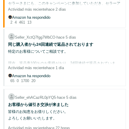
セラーさまにも、このキャンペーンに参加していただき、セラーア
シスタントを試してその体験を共有していただきたいと思います。
Actividad más reciente
hace 2 días
皆様のフィードバックはツールの改善に役立つだけでなく、他のセ
Amazon ha respondido
ラーさまが新しい発見をする手助けにもなります。
2
4
461
13
セラーアシスタントに聞けることの例：
Seller_XctQ7fgg7WbCO
∙
hace 5 días
「アカウント健全性を確認してください。」
同じ購入者から24回連続で返品されております
[カテゴリー]で販売したいのですが、販売要件と承認手順を
特定のお客様についてご相談です。
教えてください。」
「私の出品を確認して、箇条書きで改善点を教えてくださ
現在、返品率100％のお客様がおり、24回連続で返品されていま
い。」
Actividad más reciente
hace 1 día
す。
参加方法：
過去に2回ほどサポートへ相談し、「調査します」と回答をいただ
Amazon ha respondido
きましたが、
65
0
1700
20
セラーアシスタントをすぐに試す
か、セラーセントラルの検
その後、約5か月経過した現在も状況は変わらず、特に対応された
索バーにある✨AIアイコンを選択して見つけてください。
様子もありません。
上記のプロンプトを試してください（自由に探索しても
Seller_ehACazRL0pYQ5
∙
hace 5 días
OK！）。
このお客様はFBAだけでなく自己発送の商品も購入して返品されま
お客様から値引き交渉が来ました
このスレッドに返信して、何を試したか、何がうまくいった
す。
か、何を改善してほしいか共有してください。
皆様のお知恵をお借りしください。
また、まとめ買いではなく、1回購入しては返品という流れを繰り
よろしくお願いいたします。
返されており、
結果を見せてくれませんか？画像アイコン（📷）を使って、会話の
スクリーンショットを返信に添付してください。対応形式：JPGま
同じASINを8～10回近く購入・返品された商品も複数あります。
Actividad más reciente
hace 22 horas