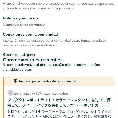
Atención al vendedor sobre el estado de la cuenta, cuentas suspendidas
English
y desactivadas, infracciones en una publicación
- JP
Noticias y anuncios
Comunicaciones de Amazon
Conexiones con la comunidad
Interactúa con los gestores de la comunidad sobre temas populares
relacionados con vender en Amazon
Buscar por categoría
Conversaciones recientes
Recomendado
Actividad más reciente
Creado recientemente
Más
vistas
Más votadas
Anclado por el gestor de la comunidad
Seller_dpJ77kRWnnEqt
∙
hace 6 días
プロダクトスポットライト：セラーアシスタント。試して、探
索して、フィードバックを共有して、¥15,000ギフトカードを
獲得するチャンス！
お待たせしました！セラーフォーラム プロダクトスポットライトが
スタートしました！🎉 始めたばかりのセラーさまにも、経験豊富な