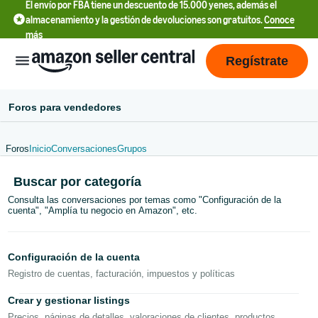
El envío por FBA tiene un descuento de 15.000 yenes, además el
almacenamiento y la gestión de devoluciones son gratuitos.
Conoce
más
Regístrate
Foros para vendedores
Foros
Inicio
Conversaciones
Grupos
中
Buscar por categoría
文
Consulta las conversaciones por temas como "Configuración de la
-
cuenta", "Amplía tu negocio en Amazon", etc.
CN
Deutsch
Configuración de la cuenta
- DE
Registro de cuentas, facturación, impuestos y políticas
Español
Crear y gestionar listings
- ES
Precios, páginas de detalles, valoraciones de clientes, productos