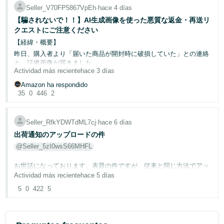
こういうのは泣き寝入りなのでしょうか？
お知恵をお借りできたらと思います。
Seller_V70FP5867VpEh
∙
hace 4 días
調査した上でだとしたら、なおさら残念です。
取引先からの請求書、ブランドからの取引証明書など必要な書類は
よろしくお願いいたします。
そろっているのにもかかわらず却下され、あげく取引先とのやり取
【騙されないで！！】AI生成画像を使った悪質な返金・再送リ
セラーより、悪意を持った返品行動を繰り返すお客様を守る事が
みなさんは経験ありますか？
りのメールを提出が必要とまで言われました。
Amazon様の正義なのでしょうか…。
クエストにご注意ください
その上何度も真贋調査のやり直しをするとアカウント停止のリスク
【経緯・概要】
警察に被害届を出そうと思ってます。
があるって何なんでしょう。
昨日、購入者より「届いた商品が開封時に破損していた」との連絡
皆さんこんなひどい扱いは納得されてるんですか？
と、証拠画像が届きました。
Actividad más reciente
hace 3 días
一発で真贋調査をクリアする方法がありましたらアドバイスお願い
当店はFBA出荷を利用しているため、本来であれば購入者が
いたします。
Amazonカスタマーサービス経由で対応する流れですが、わざわざ
Amazon ha respondido
取引先は海外です。こんな資料を用意しておくと通りやすいなどあ
店舗宛に直接連絡が届いたため違和感を覚えました。
35
0
446
2
るんでしょうか？
メーカーと直接取引してもらっているのでお願いすれば何でも用意
添付画像を確認したところ、一見すると綺麗に撮られた破損写真の
してくれます。
ように見えましたが、詳細に確認すると「AIによって生成・捏造さ
Seller_RfkYDWTdML7cj
∙
hace 6 días
れた画像」であることが発覚いたしました。
是非よろしくお願いいたします。
出荷通知のアップロードの件
@Seller_5zI0wsS66MHFL
【AI生成画像と判断した不自然な点】
お世話になっております。表題の件ですが、従来と同じ方法でアッ
・加工痕跡と解像度の不自然さ
プロードしたにもかかわらずエラーが出ます。
Actividad más reciente
hace 5 días
パッケージのシワや色合いが非常に鮮明で、通常の撮影写真ではな
テクニカルサポートに聞いても何も解決して頂けませんので、エラ
5
0
422
5
く画像生成・加工ソフトを使用した後の特有の仕上がりになってい
ー表示が出ない方法を教えていただきたいです。
ました。
よろしくお願いいたします。
・破損状況の矛盾