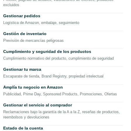
excluidos
Français
Gestionar pedidos
- FR
Logística de Amazon, embalaje, seguimiento
Italiano
Gestión de inventario
- IT
Previsión de mercancías peligrosas
한
Cumplimiento y seguridad de los productos
Español
국
Cumplimiento normativo del producto, cumplimiento de seguridad
어
Gestionar tu marca
-
Iniciar
Escaparate de tienda, Brand Registry, propiedad intelectual
KR
sesión
Amplía tu negocio en Amazon
日
Publicidad, Prime Day, Sponsored Products, Promociones, Ofertas
本
Regístrate
Gestionar el servicio al comprador
語
Reclamaciones bajo la garantía de la A a la Z, reseñas de productos,
-
reembolsos y devoluciones
JP
Estado de la cuenta