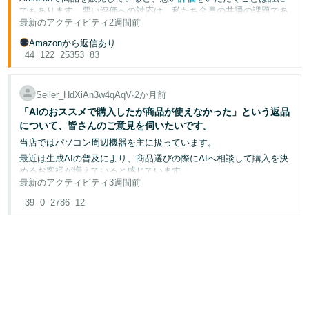
Amazonマーケットプレイス保証申請
でもあります。悪い評価への対応は、私たち全員の共通の課題であ
⇒返品は問題なく完了していませんし、
Amazonマーケットプレイス保証申請への対応
今回の購入者の行為はいわゆる「マーケットプレイス保証を悪用し
最新のアクティビティ
2週間前
り、一人で抱え込んでしまうと解決が難しく、ストレスにもなりが
購入者様の要求で商品は現在購入者様の手元にあります。
Amazonマーケットプレイス保証申請の再審議請求
た詐欺」に該当すると考えています。このような手口はネット上で
ちです。
Amazonから返信あり
アカウント健全性
検索すると最上位に表示されるほど広く知られた詐欺の手口であ
このディスカッションでは、そんな状況でのベストな対応方法につ
44
122
25353
83
Amazonマーケットプレイス保証の申請を防ぐ方法
どのような形でどなたに対して主張・手続きをすれば、
り、Amazonプラットフォームを狙った計画的な不正行為である可
いて、セラーのみなさんの経験を共有していただきたいと思いま
（Amazon出品大学）
能性も否定できません。にもかかわらずAmazonがこれを見抜け
まっとうな回答が得られるのか教えて頂けますでしょうか。
す。成功事例を共有することで、同じ悩みを持つセラーの参考にな
ず、あるいは見抜こうとせず承認していることは極めて問題だと感
るはずです。「教える側」も「教わる側」も、明日は立場が逆転す
最終的な判断はAmazon様に委ねることになりますが、
みなさまのご経験やご意見をぜひお聞かせください。マーケットプ
Seller_HdXiAn3w4qAqV
∙
2か月前
じています。
るかもしれません。
レイス保証申請への対応で工夫されていることがあれば、ぜひコメ
せめて購入者様や弊社からの主張や状況に対して、
「AIのおススメで購入したが商品が使えなかった」という返品
この記事では偽装USBについて容量不足の偽装品が市場に出回って
💭 以下のような経験がありましたら、ぜひ共有をお願いします：
ント欄で共有していただけると幸いです。みなさまの知見が、他の
なぜこのような判断になったのかわかる回答が頂きたいです。
可能な限りの証拠を揃え、警察にも相談し、郵便局に正式調査まで
について、皆さんのご意見を伺いたいです。
おり、そのうち2割もの商品で偽装品がカートを取っているという
出品者のみなさまの参考になります
悪い評価が付いた時、どのように対応されていますか？
依頼しなければならない状況に追い込まれていること自体、異常だ
ことが書かれています。
当店ではパソコン周辺機器を主に扱っています。
評価の削除に成功した経験はありますか？
よろしくお願いいたします。
と感じています。
今回の保証付与製品は30万円近い商品の為、
それに付随して”USB以外でも同じ問題”と書かれており、他商品で
不満を持ったお客様との効果的なコミュニケーション方法
最近は生成AIの普及により、商品選びの際にAIへ相談して購入を決
Ken
誠実に販売活動を続けているセラーが一方的に損害を被り、不正を
「何かよくわからないこと言ってるけどまあいいや」で終われませ
も同様の問題が起きていることも記事に書かれています。
は？
めるお客様が増えていると感じています。
行う購入者が守られるようなプラットフォームの運用が続けば、同
ん。
これまでに成功した具体的な対応例を教えてください
最新のアクティビティ
3週間前
様の詐欺行為が今後さらに増長することは明白です。これは
当方はこれまでに関連する問題について複数のトピックで訴えてお
その一方で、当店では最近になって
Amazonで販売するすべてのセラーにとって他人事ではないとても
39
0
2786
12
一つの投稿が、同じ悩みを持つ多くのセラーの助けになります。上
もし今回の保証付与が正しいご判断である場合、
ります。
深刻な問題だと考えています。
記以外のこんな小さな工夫でも構いません。皆さんの「
できる範囲
「購入者は商品を使用して壊した後でも、
「AIにおすすめされたので購入したが、自分の環境では使えなかっ
での
」ご協力をお願いできますと幸いです。
【遂に某インフルエンサーがSNSでAmazonがメチャクチャだと発
マーケットプレイス保証を利用して全額回収できる」ということ
た」
この投稿がAmazon担当者様の目に触れ、本件の適切な再審議につ
ℹ️ 参考情報：評価については「
購入者からの評価に対する解決と返
信してしまう】
なのでしょうか。
ながることを切に願っております。
答
」のヘルプページをご確認ください
https://sellercentral.amazon.co.jp/seller-
「AIに聞いて購入したが使えず、AIが実際には初期不良または相性
forums/discussions/t/2319780e-c464-412c-b1c1-5b31beab740f?
参考になったコメントには「役に立った👍」ボタンの押下をお願い
宜しくお願い致します。
不良と判断したので返品します」
postId=2319780e-c464-412c-b1c1-5b31beab740f
します。
みなさまのご意見をお待ちしております。