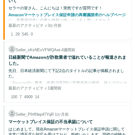
いて
セラーの皆さん、こんにちは！突然ですが質問です！
Français
Amazonマーケットプレイス保証申請の再審議請求のヘルプページ
- FR
に、再審議請求に必要な情報は揃っていると思いますか？
最新のアクティビティ
3か月前
揃っていると思う場合：
「👍」ボタンををクリック
Italiano
1
29
揃っていると思わない場合：
545
0
「👎」ボタンをクリック
- IT
----------------------------------------------------------
Seller_sKsNExVFWQAwi
∙
4週間前
한
マーケットプレイス保証申請について、再審議（申し立て）の手続
きに関するご質問をいただくことが増えております。本投稿では、
日経新聞でAmazonが詐欺業者で溢れていることが報道されま
日
국
再審議の流れと効果的な対応方法についてご案内いたします。
本
した。
語
어
アカウント健全性を維持し、ビジネスを安定的に運営していくうえ
先日、日本経済新聞にて下記2点のタイトルの記事が掲載されまし
で、この手続きを正しく理解しておくことはとても重要です。
-
た。
💡マーケットプレイス保証申請とは
KR
「Amazon甘い審査、推薦USB2割に容量偽装の報告 使えばデータ
ロ
最新のアクティビティ
1週間前
マーケットプレイス保証は、マーケットプレイスでの注文におい
消失」
グ
て、配送に関する問題や商品の状態に関する問題が発生した場合
「〈テック社会の罠〉偽装USB、アマゾンに流通 出品審査に抜け
日
イ
100
7
4909
14
に、購入者さまを保護する制度です。
ン
穴 容量不足報告、推薦品の2割」
本
購入者さまは、セラーさまに連絡し48時間経過しても問題が解決し
ない場合、Amazonに申請を行うことができます。申請が行われる
語
リンクやURLはフォーラム側から弾かれるので掲載できませんが、
Seller_PfrtfNep47YqR
∙
1か月前
と、自動的に承認されるか、Amazon調査チームによる審査が行わ
是非検索して皆様に読んでいただければと思います。
-
マーケットプレイス保証の不当承認について
れます。
さ
一部記事内容を引用させていただきます。
JP
っ
はじめまして。現在Amazonマーケットプレイス保証申請に関して
📆再審議の期限について
そ
非常に理不尽な対応を受けており、投稿いたします。同様の経験を