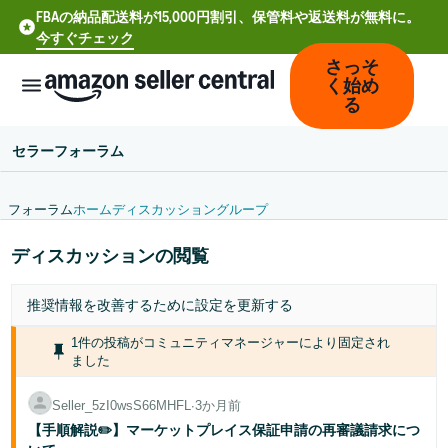
FBAの納品配送料が15,000円割引、保管料や返送料が無料に。
今すぐチェック
さっそ
く始め
る
セラーフォーラム
フォーラム
ホーム
ディスカッション
グループ
中
ディスカッションの閲覧
文
-
推奨情報を改善するために
設定
を更新する
CN
1件の投稿がコミュニティマネージャーにより固定され
Deutsch
ました
- DE
Seller_5zI0wsS66MHFL
∙
3か月前
Español
【手順解説✏️】マーケットプレイス保証申請の再審議請求につ
- ES