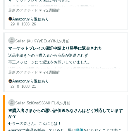
マーケットプレイス保証が付与され、
ージ管理を通じて購入者さまに送信し、再審議の申し立て内容に
Amazonから「これ以上の証拠を提出せよ」と求められたため、苦
リアル店舗様でいう万引きみたいなロスの一環的に割り切っており
「マーケットプレイス・メッセージ管理の追加情報を添付しまし
出品者である弊社が全額負担となっている状態です。
肉の策として郵便局に正式な不着調査を依頼。この結果を新たな証
最新のアクティビティ
2週間前
ますが、
た」と記載してください。
拠として提出予定ですが、調査には数日を要するため、あと数日で
何だかな～と思いました。あんた、スーパーで食品を買って、
ステップ4
：送信する 内容を確認のうえ、「送信」をクリックしま
保証付与前のAmazon様からの情報提供依頼に対する回答や、
Amazonから返信あり
迫っている再審議請求の期限内に間に合わない可能性がある状況で
す。
29
0
1503
26
「食べなかったから返金して下さい」とか言うんか？と・・・笑
す
再審議申し立ての際の弊社の主張に対して、
🔍送信後の流れ
直接対面する事がないネット商売とは言え、余りにも横暴で品性が
全く見当違いの回答と決定を頂いており困惑しております。
ないなと思いました。
何度も再審議請求しておりますが、Amazonの回答は「決定は変え
再審議を申し立てると、Amazon調査チームが内容を確認いたしま
Seller_jXuIKYyEEueY8
∙
1か月前
られない」の一点張りでした。さらに直近の却下理由として「商品
す。追加情報が必要な場合は、メールでご連絡いたしますので、
・付与前の情報提供依頼に対して、
が期日までに発送されなかった」と回答がありましたが、出荷予定
マーケットプレイス保証申請より勝手に返金された
無理な願いだとは理解しつつも、販売する側にも購入する側にも、
48〜72時間以内にご回答ください。
返品リクエストから回答当時に至るまでの経緯と、
日より前に発送しており、その事実はAmazonのシステム上でも確
誠実かつ、常識と思いやりのあるプラットフォームになってくれた
再審議が認められた場合、返金額の取り消し、または注文不良率
返品申請きたのち購入者から商品が返送されず
製造メーカーの破損品現品の調査結果書類を添えて回答。
認できるはずです。そもそもAmazonは一体何を調査した上でこの
らなと、
（ODR）への影響の取り消しのいずれかが行われます。ODRの反映
再三メッセージにて返送をお願いしていました。
ような決定を下しているのか、甚だ疑問です。そもそも毎回AIによ
⇒回答の数時間後に「返金に関する情報が提供されませんでし
には最大7暦日かかる場合がございます。
願う次第であります。
返送がない状況でマーケットプレイス保証申請がされAmazon側よ
る自動返信のような内容ですが。
た」と保証付与決定
✅効果的な申し立てのポイント
最新のアクティビティ
4週間前
り勝手に全額返金されてしまいました。
早めに対応する
— 30日の期限ぎりぎりまで待たず、できる
商品は未だに返送されていない状況で
【購入者の不審な点】
Amazonから返信あり
・販売前に製造メーカーの検収で正常品であることが確認されて
だけ早く申し立てを行いましょう
27
0
1088
21
いる事と、
購入者は当初返金希望のメッセージがあって以降、弊社からの返送
お届け予定日前日の時点で追跡データ上は配達完了となっていた。
具体的に記載する
— 注文番号、日付、追跡番号、具体的な
のお願いのメッセージには応答がない状況です。
にもかかわらず購入者は「1日自宅にいたが誰も来ていない」と主
購入者様の使用環境に起因する破損である可能性が高い旨を
証拠を含めましょう
張した。しかし郵便局の記録では受取人本人からの依頼により手渡
カスタマーに問い合わせしたら購入者に返送をお願いするメッセー
事実を整理して伝える
— 感情的な表現を避け、事実を明確
記載した追加資料を添付し、マーケットプレイス保証の再審議
Seller_5zI0wsS66MHFL
∙
9か月前
しではない形で配達が完了していることが確認されており、自宅で
ジを再度送って下さいと言われ、再三送っており応答ないので困惑
に記載しましょう
を申し立て。
待っていたという主張と受取人自身が特別な配達指定をしていたと
しています。
🚨購入者さまからの悪い評価🚨みなさんはどう対応しています
記録を残す
— 購入者とのすべてのやり取りを保存しておき
⇒「すべての情報を審査した結果、注文商品の返品は問題なく
いう事実が完全に矛盾している
ましょう
か？
商品も購入者にとられ57,996円勝手に返金され
完了し、
また登録の電話番号は使われていないものだった
セラーの皆さん、こんにちは！
カスタマーからはメッセージを根気よく送って下さい等いわれ詐欺
出品者様が受領されていると判断いたしました。」として棄
📚参考リンク
申請後メールへの返信が一切ない
にあった気分です。
却
Amazonで商品を販売していると、悪い
評価
をいただくことは誰に