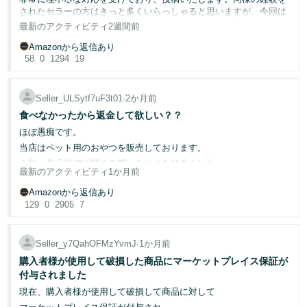
購入者さまの申請が承認され、出品者アカウントから金額が差し引
く
English
されたセラーの方はきっと多くいらっしゃると思いますが、今回は
かれた場合、30暦日以内に再審議を申し立てることができます。
始
Amazonフォーラム担当者様への訴えのつもりでこちらに記載させ
- JP
最新のアクティビティ
2週間前
め
この期間内に申し立てを行わない場合、申請は確定し、注文不良率
ていただきます。
る
（ODR）への影響を取り消すことができなくなります。早めの対応
Amazonから返信あり
【今回の経緯】
をお勧めいたします。
58
0
1294
19
購入者からの注文に対し、出荷予定日より前に商品を発送し、お届
☝️再審議請求を行う方法
け予定日の前日に配達が完了しております。追跡記録でも配達完了
ステップ1
：
パフォーマンス
メニューから、Amazonマーケットプレ
が確認できる状態でした。
Seller_ULSytf7uF3t01
∙
2か月前
イス保証申請を選択します。
にもかかわらず、購入者はお届け予定日の前日に、出品者である私
食べなかったから返金して欲しい？？
ステップ2
：
再審議のオプション
タブをクリックし、該当する申請
に一切連絡することなく突然マーケットプレイス保証申請を行いま
を探して
再審議請求の裁決
を選択します。
ほぼ愚痴です。
した。理由は 届いていない というものでした。Amazonマーケ
ットプレイス保証ポリシーでは、購入者は必ず事前に出品者へ連絡
ステップ3
：再審議の指示に従い、配達の証明または再審議請求の
当店はペット用のおやつを販売しております。
し、問題解決の機会を与えることが義務付けられています。しかし
理由を裏付けた書類をアップロードします。以下の情報を含めると
今朝、商品詳細に関する問い合わせを頂きました。
今回、購入者はその手順を一切踏んでいません。
効果的です。
最新のアクティビティ
1か月前
「吐き戻した」という言葉足らずのお申し出に丁寧に対応しており
Amazonはこのポリシー違反の申請を確認することなく自動承認
配送に関する申請の場合
： 発送方法、配送業者からの配達証
ましたが、
Amazonから返信あり
し、売上金を一方的に購入者へ返金しました。
明（追跡番号、署名確認、配送業者の詳細）
129
0
2905
7
結果、商品不良などでは無く、「食べない子がいたから返金して欲
返品に関する申請の場合
： 国内の返送先住所、返送の詳細
しい」との事でした。
（元払い返送ラベルなど）、返品リクエストを承認しなかっ
【その後の対応】
全てFBAに在庫しているため(つまりカスタマー対応はAmazon社に
た理由の説明
追跡記録を提出し配達完了を報告
Seller_y7QahOFMzYvmJ
∙
1か月前
委託)、
購入者とのやり取り
： 購入者さまが商品の受領を確認した、
配達担当郵便局に直接問い合わせを行い、配達完了の事実を確認
購入者様が使用して破損した商品にマーケットプレイス保証が
または取引に満足していることを示すメッセージ
そちらにご相談下さいとお伝えしたら、「配送中に破損」が理由で
郵便局より、受取人からの依頼により手渡しではない形で配達が完
付与されました
返金処理されてました。
（補足📝）
テキストボックにはファイルを添付できず配達証明など
了しているとの証言を取得
現在、購入者様が使用して破損して商品に対して
単価は千円に満たないため、また、変な顧客も一定数いるのも事実
の書類を共有する必要がある場合は、マーケットプレイス・メッセ
警察に相談したが、事件化が難しいと言われた
ですので、