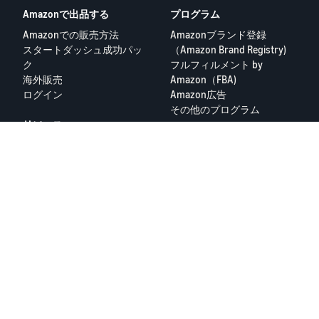
Amazonで出品する
プログラム
何度も主張しておりますが、これは同様の商品を扱う一部出品者の
個人的には、お客様からするとAIの回答を信頼して購入しているた
みの問題ではなく、Amazonの信用がなくなることにより全ての
め気持ちは理解できる一方で、販売者側から見ると商品や商品ペー
Amazonでの販売方法
Amazonブランド登録
Amazonの出品者が実害を被る問題です。
ジに問題がない以上、お客様都合に該当するようにも思います。
スタートダッシュ成功パッ
（Amazon Brand Registry)
ク
フルフィルメント by
声をあげなければAmazonは絶対に変わりません。
今後AI経由での商品購入がさらに増えると思われるため、他の出品
海外販売
Amazon（FBA)
者の皆さんがどのように考え、どのように対応されているのかぜひ
どうにかしたいのですが、何か良い方法はないでしょうか？
ログイン
Amazon広告
お聞きしたいです。
皆様のお知恵をお貸しください。
その他のプログラム
リソース
よろしくお願いいたします。
FBA料金シミュレーター
セラーフォーラム
出品者ヘルプ
Amazon出品大学
隐私政策
プライバシーポリシー
© 2025 Amazon.com Services LLC