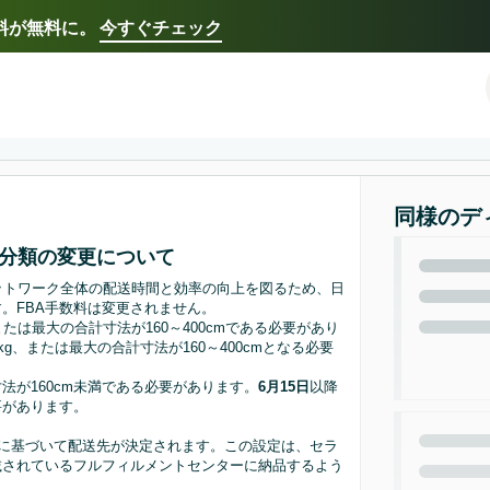
送料が無料に。
今すぐチェック
Select your preferred language
Français - FR
Italiano - IT
한국어 - KR
日本語 -
同様のデ
ズ分類の変更について
A）ネットワーク全体の配送時間と効率の向上を図るため、日
。FBA手数料は変更されません。
または最大の合計寸法が160～400cmである必要があり
kg、または最大の合計寸法が160～400cmとなる必要
寸法が160cm未満である必要があります。
6月15日
以降
必要があります。
に基づいて配送先が決定されます。この設定は、セラ
載されているフルフィルメントセンターに納品するよう