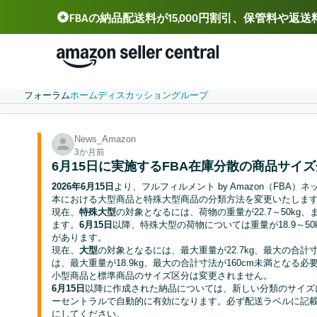
FBAの納品配送料が15,000円割引、保管料や返
Deutsch - DE
Español - ES
中文 - CN
フォーラム
ホーム
ディスカッション
グループ
News_Amazon
3か月前
6月15日に実施するFBA在庫分散の商品サイ
2026年6月15日
より、フルフィルメント by Amazon（FB
本における大型商品と特殊大型商品の分類方法を変更いたします
現在、
特殊大型
の対象となるには、荷物の重量が22.7～50kg、
ます。
6月15日
以降、特殊大型の荷物については重量が18.9～50
があります。
現在、
大型
の対象となるには、最大重量が22.7kg、最大の合計
は、最大重量が18.9kg、最大の合計寸法が160cm未満となる
小型商品と標準商品のサイズ区分は変更されません。
6月15日
以降に作成された納品については、新しい分類のサイズ
ーセントラルで自動的に有効になります。必ず配送ラベルに記
にしてください。