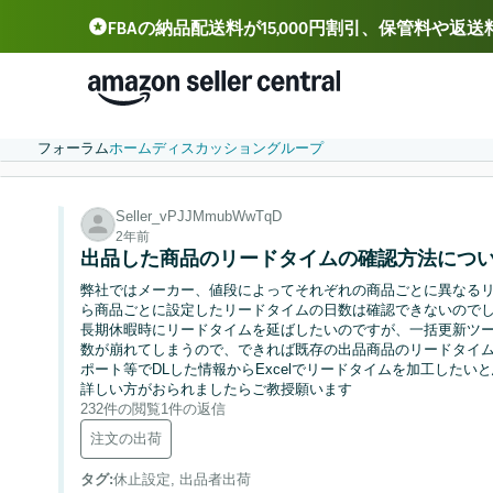
FBAの納品配送料が15,000円割引、保管料や返
Deutsch - DE
Español - ES
中文 - CN
フォーラム
ホーム
ディスカッション
グループ
Seller_vPJJMmubWwTqD
2年前
出品した商品のリードタイムの確認方法につ
弊社ではメーカー、値段によってそれぞれの商品ごとに異なる
ら商品ごとに設定したリードタイムの日数は確認できないので
長期休暇時にリードタイムを延ばしたいのですが、一括更新ツ
数が崩れてしまうので、できれば既存の出品商品のリードタイム
ポート等でDLした情報からExcelでリードタイムを加工したい
詳しい方がおられましたらご教授願います
232件の閲覧
1件の返信
注文の出荷
タグ
:
休止設定, 出品者出荷