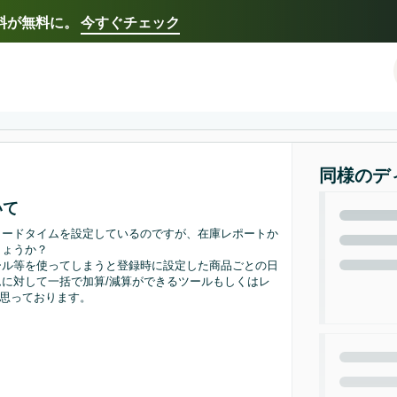
送料が無料に。
今すぐチェック
Select your preferred language
Français - FR
Italiano - IT
한국어 - KR
日本語 -
同様のデ
いて
リードタイムを設定しているのですが、在庫レポートか
しょうか？
ール等を使ってしまうと登録時に設定した商品ごとの日
に対して一括で加算/減算ができるツールもしくはレ
と思っております。