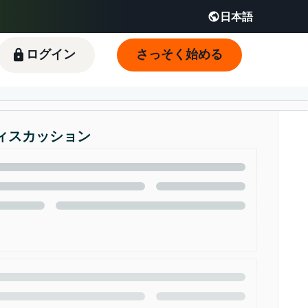
日本語
English - JP
 JP
ログイン
さっそく始める
ィスカッション