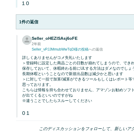
1
0
1件の返信
Seller_oHEZlSAsj6oFE
2年前
Seller_vPJJMmubWwTqD様の投稿
への返信
詳しくありませんがコメ失礼いたします
＞登録時に設定した商品ごとの日数が崩れてしまうので、でき
保存しておいて、休暇終わる前にULする方法はダメなのでしょ
長期休暇ということなので新規出品数は減少かと思います
＞に対して一括で加算/減算ができるツールもしくはレポート等で
思っております。
こちらは情報を持ち合わせておりません、アマゾンお勧めソフ
が出てくるといいのですがね
※違うことでしたらスルーしてください
0
1
このディスカッションをフォローして、新しいア