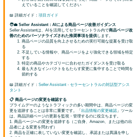
く
English
えていることを確認してください
始
- JP
め
📖 詳細ガイド：
項目ガイド
る
🧑‍💼 Seller Assistant：AIによる商品ページ改善ガイダンス
Seller Assistantは、AIを活用してセラーセントラル内で
商品ページ改
善のためのパーソナライズされた推奨事項を提供
します。
商品ページの品質を向上させるための実行可能な提案を受け取
る
不足している情報や、商品ページをより強化できる領域を特定
する
特定の商品やカテゴリーに合わせたガイダンスを受け取る
最も大きなインパクトをもたらす変更に集中することで時間を
節約する
📖 詳細ガイド：
Seller Assistant - セラーセントラルの対話型アシス
タント
📋 商品ページの変更を確認する
プライムデーのようなトラフィックの多い期間中は、商品ページの変
更を追跡することは非常に重要です。「
出品情報の変更確認
」ツール
は、商品詳細ページの更新を監視・管理するのに役立ちます。
1. 商品ページへの変更を追跡する（ご自身、Amazon、または他の出
品者による変更を問わず）
2. 商品を正確に表していない変更を確認し、承認または異議を申し