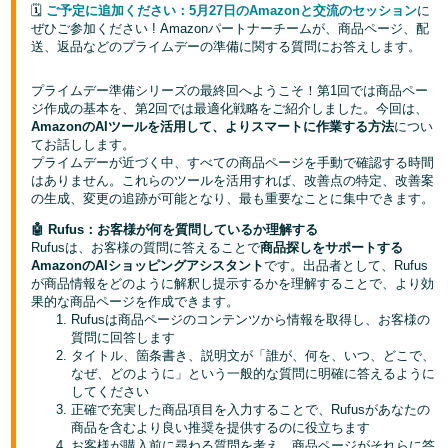
🗓️
ご予定に追加ください：5月27日のAmazonと交流のセッション
に
ぜひご参加ください ! Amazonパートナーチームが、商品ページ、配
Français
送、返品などのプライムデーの準備に関する質問にお答えします。
- FR
プライムデー準備シリーズの最終回へようこそ！第1回では商品ペー
Italiano
ジ作成の基本を、第2回では最適化戦略をご紹介しました。今回は、
- IT
AmazonのAIツールを活用して、よりスマートに作業する方法
につい
てお話しします。
プライムデーが近づく中、すべての商品ページを手動で確認する時間
한
はありません。これらのツールを活用すれば、改善点の特定、改善案
日
국
の生成、変更の追跡が可能となり、最も重要なことに集中できます。
本
語
어
🤖 Rufus：お客様が何を質問しているか理解する
Rufusは、お客様の質問に答えることで
商品探しをサポートする
-
AmazonのAIショッピングアシスタント
です。出品者として、Rufus
KR
が商品情報をどのように解釈し提示するかを理解することで、より効
ロ
グ
果的な商品ページを作成できます。
日
イ
Rufusは商品ページのコンテンツから情報を取得し、お客様の
ン
質問に回答します
本
タイトル、箇条書き、説明文が「誰が、何を、いつ、どこで、
語
なぜ、どのように」という一般的な質問に明確に答えるように
してください
-
正確で充実した商品項目を入力することで、Rufusがあなたの
さ
JP
っ
商品を含むより良い推奨を提供するのに役立ちます
そ
お客様が購入前に尋ねる質問を考え、商品ページがそれらに答