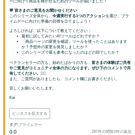
ーに向けて商品を輝かせるためのツールが揃いました！
💬 皆さまのご意見をお聞かせください
このシリーズ全体から、
今週実行する1つのアクション
を選び、プラ
イムデーに向けた準備の目標を立てましょう！
よろしければ、以下について教えてください：
最初に試してみたいAIツールはどれですか？
「商品ページの変更を確認」ツールを使ったことはあります
か？予想外の変更を発見しましたか？
このシリーズで最も参考になったのはどの回でしたか？
ベテランセラーの方も、始めたばかりの方も、
皆さまの体験ぼご共有
やご意見がコミュニティ全体の力になります。ぜひ下のコメントで共
有してください。
👇🏻
また、ご質問がありましたら、コメント欄にお書きください。
宜しくお願いいたします。
Kai
ビジネスを拡大する
タグ
:
プライムデー
0
0
287件の閲覧
0件の返信