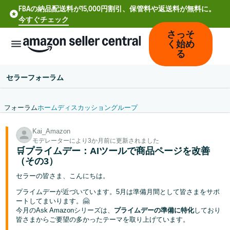
FBAの納品配送料が15,000円割引、保管料や返送料が無料に。
今すぐチェック
さっそ
く始め
る
セラーフォーラム
フォーラム
ホーム
ディスカッション
グループ
中
Kai_Amazon
文
モデレーターにより3か月前に更新されました
-
🛒プライムデー：AIツールで商品ページを改善
CN
（その3）
セラーの皆さま、こんにちは。
Deutsch
プライムデーが近づいています。5月は準備月間として皆さまをサポ
- DE
ートしてまいります。🤗
今月のAsk Amazonシリーズは、
プライムデーの準備に特化
しており
Español
皆さまからご要望の多かったテーマを取り上げています。
- ES