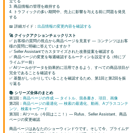
立てる
3. 商品情報の管理を維持する
4. トラフィックの多い期間中、売上に影響を与える前に問題を発見
する
📖 詳細ガイド：
出品情報の変更内容を確認する
🚀 クイックアクションチェックリスト
✅
お客様の質問の視点から商品ページを見直す — コンテンツはお客
様の質問に明確に答えていますか？
✅ Seller Assistantでカスタマイズされた改善提案を確認する
✅ 商品ページの変更を毎週確認するルーティンを設定する（特にプ
ライムデー前）
✅ AIツールがデータを効果的に活用できるよう、すべての商品項目が
完全であることを確認する
✅ 基盤がしっかりしていることを確認するため、第1回と第2回を振
り返る
📚 シリーズ全体のまとめ
第1回：
商品ページの作成 — タイトル、箇条書き、項目、画像
第2回：
商品ページの最適化 — 検索の最適化、動画、Aプラスコンテ
ンツ、検索キーワード
第3回：AIツール（今回はここ！）— Rufus、Seller Assistant、商品
ページの変更確認
商品ページはあなたのショーウィンドウです。そして今、プライムデ