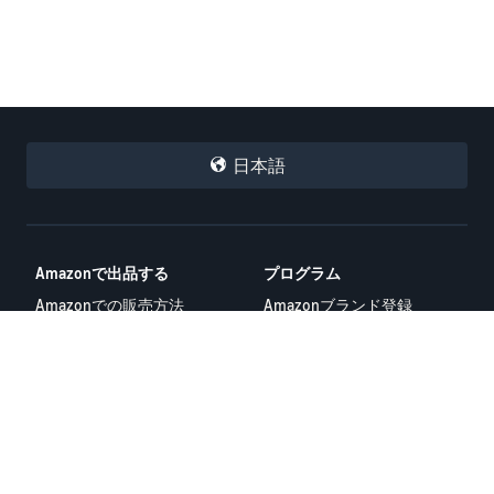
日本語
Amazonで出品する
プログラム
Amazonでの販売方法
Amazonブランド登録
スタートダッシュ成功パッ
（Amazon Brand Registry)
ク
フルフィルメント by
海外販売
Amazon（FBA)
ログイン
Amazon広告
その他のプログラム
リソース
FBA料金シミュレーター