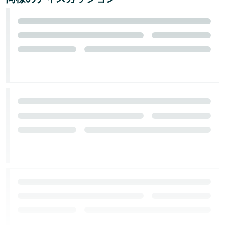
く
English
始
- JP
め
る