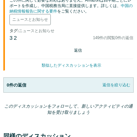
この件に関して必要な対応はありません。Amazonは四半期ごとにレ
ポートを作成し、中国税務当局に直接提供します。詳しくは、
中国の
納税情報報告に関する要件
をご覧ください。
Français
- FR
ニュースとお知らせ
タグ
:
ニュースとお知らせ
Italiano
3
2
149件の閲覧
0件の返信
- IT
返信
한
日
국
本
類似したディスカッションを表示
語
어
-
KR
0件の返信
返信を絞り込む
ロ
グ
日
イ
ン
本
このディスカッションをフォローして、新しいアクティビティの通
知を受け取りましょう
語
-
さ
JP
っ
同様のディスカッション
そ