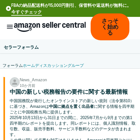
FBAの納品配送料が15,000円割引、保管料や返送料が無料に。
今すぐチェック
さっそ
く始め
る
セラーフォーラム
フォーラム
ホーム
ディスカッション
グループ
中
News_Amazon
文
10か月前
-
中国の新しい税務報告の要件に関する最新情報
CN
中国国務院が発行したオンラインストアの新しい規則（法令第810）
に基づき、Amazonは
中国に拠点を置く出品者
に関する情報を四半期
Deutsch
ごとに中国税務当局に提供します。
- DE
2025年10月13日から31日までの間に、2025年7月から9月までの第1
四半期のレポートを提出します。同レポートには、個人識別情報、取
引数、収益、販売手数料、サービス手数料などのデータが含まれま
Español
す。
- ES