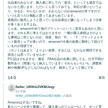
出品者のみならず、購入者に対しての「冒涜」といっても過言では
ないかと思います。ただいくら言ってみても、対応が遅いというよ
り、やるか、やらないかが、わからないのがamazonの常ですので、
いつも言うだけ無駄と思ってあきらめています。
真面目に販売しようと思っている出品者ほど嫌になってしまう仕様
が多々ありますよね。
じゃあ、amazonやめて他のプラットへというご意見もあるかと思い
ます。それも常に考えてはおりますが、一般の購入者様はそのよう
な事情はご存じないのか、現状、他の「R」・「Y」プラットよりネ
ット販売シェアが多いので、amazonの今後の改善に期待して続けて
いるのが現状です。
（ホントはあまり「よりよい改善」するとは、なかなか期待できる
状況とは思っていませんが・・・。）
PS:話はそれますが、最近、FBA出品の在庫に関しても、行方不明が
数件あり（間違いなく納入しています）それらもいちいち、調査依
頼や画像UPなどしなければならず、勘弁してよって感じです。
14
0
返信
Seller_U93hUJVKMJeqy
5か月前
Seller_aSWuB9E4Cbus2様の投稿
への返信
Amazonはずるいですね。
私もページを作り整備して、購入者へのフォローもして、やっと育