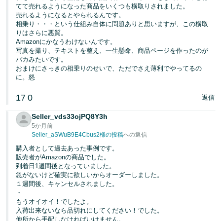
てて売れるようになった商品をいくつも横取りされました。
売れるようになるとやられるんです。
相乗り・・・という仕組み自体に問題ありと思いますが、この横取
りはさらに悪質。
Amazonにかなうわけないんです。
写真を撮り、テキストを整え、一生懸命、商品ページを作ったのが
バカみたいです。
おまけにさっきの相乗りのせいで、ただでさえ薄利でやってるの
に。怒
17
0
返信
Seller_vds33ojPQ8Y3h
5か月前
Seller_aSWuB9E4Cbus2様の投稿
への返信
購入者として過去あった事例です。
販売者がAmazonの商品でした。
到着日1週間後となっていました。
急がないけど確実に欲しいからオーダーしました。
１週間後、キャンセルされました。
・
もうオイオイ！でしたよ。
入荷出来ないなら品切れにしてください！でした。
他所から手配しなければいけません。