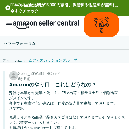
FBAの納品配送料が15,000円割引、保管料や返送料が無料に。
今すぐチェック
さっそ
く始め
る
セラーフォーラム
フォーラム
ホーム
ディスカッション
グループ
中
Seller_aSWuB9E4Cbus2
文
6か月前
-
Amazonのやり口 これはどうなの？
CN
弊社は本業が卸売業の為、主にFBM出荷・相乗り出品・個別出荷
がメインです。
Deutsch
多少でも在庫消化が進めば 程度の販売量で参加しております。
- DE
さて本題
先週よりとある商品（品名カテゴリは伏せておきますが）がちょくち
Español
ょく出荷データに入りました。
- ES
※普段はAmazonがカート占有してます。