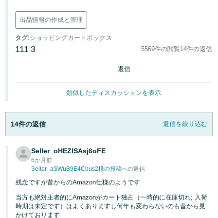
く
English
始
- JP
出品情報の作成と管理
め
る
タグ
:
ショッピングカートボックス
111
3
5569件の閲覧
14件の返信
返信
類似したディスカッションを表示
14件の返信
返信を絞り込む
Seller_oHEZlSAsj6oFE
6か月前
Seller_aSWuB9E4Cbus2様の投稿
への返信
残念ですが昔からのAmazon仕様のようです
当方も絶対王者的にAmazonがカート独占（一時的に在庫切れ; 入荷
時期は未定です）はよくありますし何年も変わらないのも昔から見
かけております