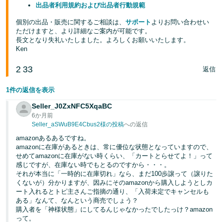
出品者利用規約および出品者行動規範
個別の出品・販売に関するご相談は、
サポート
よりお問い合わせい
ただけますと、より詳細なご案内が可能です。
長文となり失礼いたしました。よろしくお願いいたします。
Ken
2
33
返信
1件の返信を表示
Seller_J0ZxNFC5XqaBC
6か月前
Seller_aSWuB9E4Cbus2様の投稿
への返信
amazonあるあるですね。
amazonに在庫があるときは、常に優位な状態となっていますので、
せめてamazonに在庫がない時くらい、「カートとらせてよ！」って
感じですが、在庫ない時でもとるのですから・・・。
それが本当に「一時的に在庫切れ」なら、まだ100歩譲って（譲りた
くないが）分かりますが、因みにそのamazonから購入しようとしカ
ート入れるとトピ主さんご指摘の通り、「入荷未定でキャンセルも
ある」なんて、なんという商売でしょう？
購入者を「神様状態」にしてるんじゃなかったでしたっけ？amazon
って。