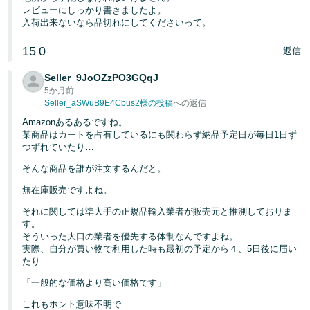
レビューにしっかり書きましたよ。
入荷出来ないなら品切れにしてくださいって。
15
0
返信
Seller_9JoOZzPO3GQqJ
5か月前
Seller_aSWuB9E4Cbus2様の投稿
への返信
Amazonあるあるですね。
某商品はカートを占有しているにも関わらず納品予定日が毎日1日ず
つずれていたり…
そんな商品を誰が注文するんだと。
無在庫販売ですよね。
それに関しては準大手の正規品輸入業者が販売元と推測しておりま
す。
そういった大口の業者を優先する体制なんですよね。
実際、自分が買い物で利用した時も最初の予定から４、5日後に届い
たり…
「一般的な価格より高い価格です」
これもホント意味不明で…