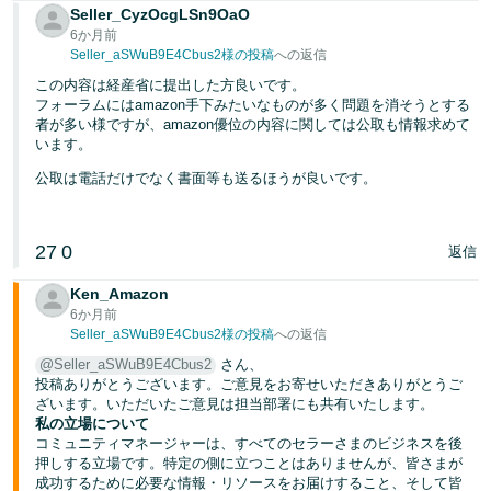
Seller_CyzOcgLSn9OaO
6か月前
Seller_aSWuB9E4Cbus2様の投稿
への返信
この内容は経産省に提出した方良いです。
フォーラムにはamazon手下みたいなものが多く問題を消そうとする
者が多い様ですが、amazon優位の内容に関しては公取も情報求めて
います。
公取は電話だけでなく書面等も送るほうが良いです。
27
0
返信
Ken_Amazon
6か月前
Seller_aSWuB9E4Cbus2様の投稿
への返信
@Seller_aSWuB9E4Cbus2
さん、
投稿ありがとうございます。ご意見をお寄せいただきありがとうご
ざいます。いただいたご意見は担当部署にも共有いたします。
私の立場について
コミュニティマネージャーは、すべてのセラーさまのビジネスを後
押しする立場です。特定の側に立つことはありませんが、皆さまが
成功するために必要な情報・リソースをお届けすること、そして皆