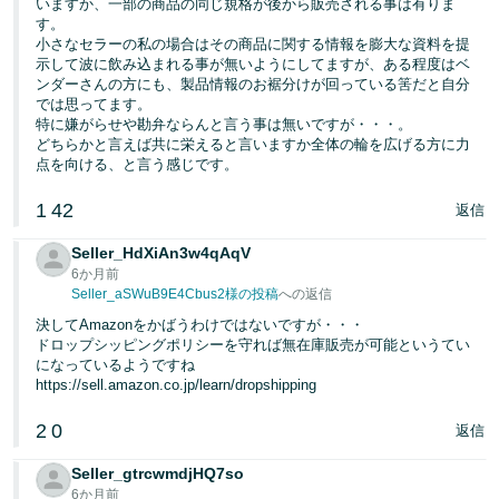
いますか、一部の商品の同じ規格が後から販売される事は有りま
す。
小さなセラーの私の場合はその商品に関する情報を膨大な資料を提
示して波に飲み込まれる事が無いようにしてますが、ある程度はベ
ンダーさんの方にも、製品情報のお裾分けが回っている筈だと自分
では思ってます。
特に嫌がらせや勘弁ならんと言う事は無いですが・・・。
どちらかと言えば共に栄えると言いますか全体の輪を広げる方に力
点を向ける、と言う感じです。
1
42
返信
Seller_HdXiAn3w4qAqV
6か月前
Seller_aSWuB9E4Cbus2様の投稿
への返信
決してAmazonをかばうわけではないですが・・・
ドロップシッピングポリシーを守れば無在庫販売が可能というてい
になっているようですね
https://sell.amazon.co.jp/learn/dropshipping
2
0
返信
Seller_gtrcwmdjHQ7so
6か月前