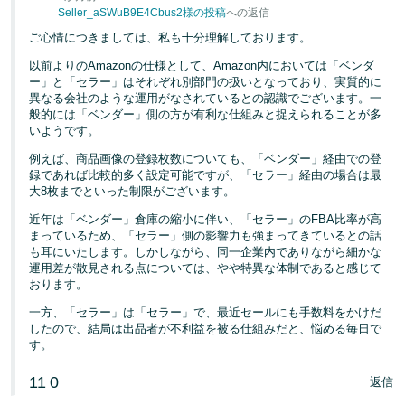
Seller_aSWuB9E4Cbus2様の投稿
への返信
ご心情につきましては、私も十分理解しております。
以前よりのAmazonの仕様として、Amazon内においては「ベンダ
ー」と「セラー」はそれぞれ別部門の扱いとなっており、実質的に
異なる会社のような運用がなされているとの認識でございます。一
般的には「ベンダー」側の方が有利な仕組みと捉えられることが多
いようです。
例えば、商品画像の登録枚数についても、「ベンダー」経由での登
録であれば比較的多く設定可能ですが、「セラー」経由の場合は最
大8枚までといった制限がございます。
近年は「ベンダー」倉庫の縮小に伴い、「セラー」のFBA比率が高
まっているため、「セラー」側の影響力も強まってきているとの話
も耳にいたします。しかしながら、同一企業内でありながら細かな
運用差が散見される点については、やや特異な体制であると感じて
おります。
一方、「セラー」は「セラー」で、最近セールにも手数料をかけだ
したので、結局は出品者が不利益を被る仕組みだと、悩める毎日で
す。
11
0
返信