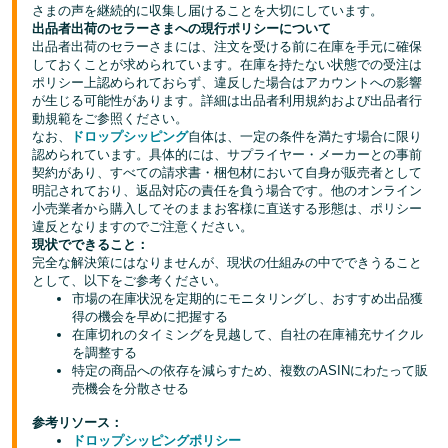
さまの声を継続的に収集し届けることを大切にしています。
出品者出荷のセラーさまへの現行ポリシーについて
出品者出荷のセラーさまには、注文を受ける前に在庫を手元に確保
しておくことが求められています。在庫を持たない状態での受注は
ポリシー上認められておらず、違反した場合はアカウントへの影響
が生じる可能性があります。詳細は出品者利用規約および出品者行
動規範をご参照ください。
なお、
ドロップシッピング
自体は、一定の条件を満たす場合に限り
認められています。具体的には、サプライヤー・メーカーとの事前
契約があり、すべての請求書・梱包材において自身が販売者として
明記されており、返品対応の責任を負う場合です。他のオンライン
小売業者から購入してそのままお客様に直送する形態は、ポリシー
違反となりますのでご注意ください。
現状でできること：
完全な解決策にはなりませんが、現状の仕組みの中でできうること
として、以下をご参考ください。
市場の在庫状況を定期的にモニタリングし、おすすめ出品獲
得の機会を早めに把握する
在庫切れのタイミングを見越して、自社の在庫補充サイクル
を調整する
特定の商品への依存を減らすため、複数のASINにわたって販
売機会を分散させる
参考リソース：
ドロップシッピングポリシー