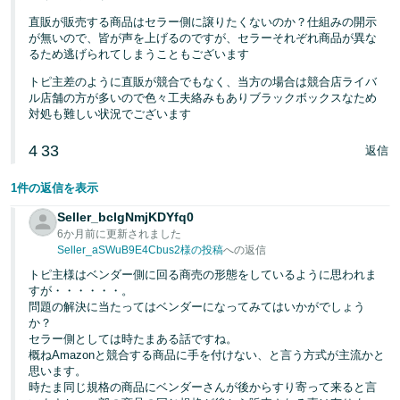
直販が販売する商品はセラー側に譲りたくないのか？仕組みの開示
が無いので、皆が声を上げるのですが、セラーそれぞれ商品が異な
るため逃げられてしまうこともございます
トピ主差のように直販が競合でもなく、当方の場合は競合店ライバ
ル店舗の方が多いので色々工夫絡みもありブラックボックスなため
対処も難しい状況でございます
4
33
返信
1件の返信を表示
Seller_bcIgNmjKDYfq0
6か月前に更新されました
Seller_aSWuB9E4Cbus2様の投稿
への返信
トピ主様はベンダー側に回る商売の形態をしているように思われま
すが・・・・・・。
問題の解決に当たってはベンダーになってみてはいかがでしょう
か？
セラー側としては時たまある話ですね。
概ねAmazonと競合する商品に手を付けない、と言う方式が主流かと
思います。
時たま同じ規格の商品にベンダーさんが後からすり寄って来ると言