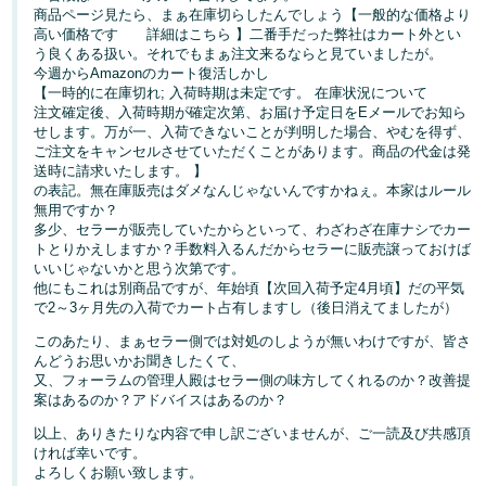
商品ページ見たら、まぁ在庫切らしたんでしょう【一般的な価格より
高い価格です 詳細はこちら 】二番手だった弊社はカート外とい
Français
う良くある扱い。それでもまぁ注文来るならと見ていましたが。
- FR
今週からAmazonのカート復活しかし
【一時的に在庫切れ; 入荷時期は未定です。 在庫状況について
Italiano
注文確定後、入荷時期が確定次第、お届け予定日をEメールでお知ら
せします。万が一、入荷できないことが判明した場合、やむを得ず、
- IT
ご注文をキャンセルさせていただくことがあります。商品の代金は発
送時に請求いたします。 】
한
の表記。無在庫販売はダメなんじゃないんですかねぇ。本家はルール
日
無用ですか？
국
本
多少、セラーが販売していたからといって、わざわざ在庫ナシでカー
語
어
トとりかえしますか？手数料入るんだからセラーに販売譲っておけば
いいじゃないかと思う次第です。
-
他にもこれは別商品ですが、年始頃【次回入荷予定4月頃】だの平気
KR
で2～3ヶ月先の入荷でカート占有しますし（後日消えてましたが）
ロ
グ
このあたり、まぁセラー側では対処のしようが無いわけですが、皆さ
日
イ
んどうお思いかお聞きしたくて、
ン
本
又、フォーラムの管理人殿はセラー側の味方してくれるのか？改善提
案はあるのか？アドバイスはあるのか？
語
-
以上、ありきたりな内容で申し訳ございませんが、ご一読及び共感頂
さ
ければ幸いです。
JP
っ
よろしくお願い致します。
そ