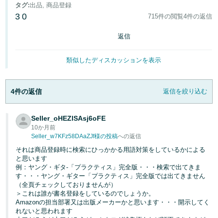
タグ
:
出品, 商品登録
3
0
715件の閲覧
4件の返信
Français
- FR
返信
Italiano
類似したディスカッションを表示
- IT
한
4件の返信
返信を絞り込む
日
국
本
語
어
Seller_oHEZlSAsj6oFE
-
10か月前
KR
Seller_w7KFz58DAaZJf様の投稿
への返信
ロ
グ
それは商品登録時に検索にひっかかる用語対策をしているかによる
日
イ
と思います
ン
例：ヤング・ギタ-「プラクティス」完全版・・・検索で出てきま
本
す・・・ヤング・ギター「プラクティス」完全版では出てきません
語
（全頁チェックしておりませんが）
-
＞これは誰が書名登録をしているのでしょうか。
さ
Amazonの担当部署又は出版メーカーかと思います・・・開示してく
JP
っ
れないと思われます
そ