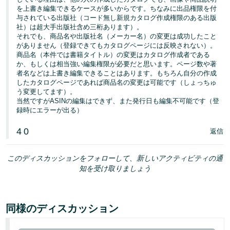
を上書き編集できるケースが多いからです。ちなみに出品権限を付
与されている出版社（コード無し新規カタログ作成権限のある出版
社）は超大手出版社含め三桁あります）。
それでも、商品名や出版社名（メーカー名）の変更は成功したこと
がありません（登録できてもカタログページには反映されない）。
商品名（本件では書籍タイトル）の変更はカタログ作成者である
か、もしくは相当強い編集権限が必要だと思います。ページ数や著
者名などは上書き編集できることはあります。もちろん自分の作成
したカタログページであれば商品名の変更は可能です（しょっちゅ
う変更してます）。
当然ですがASINの編集はできず、また発行日も編集不可能です（登
録時にエラーが出る）
4
0
返信
このディスカッションをフォローして、新しいアクティビティの通
知を受け取りましょう
同様のディスカッション