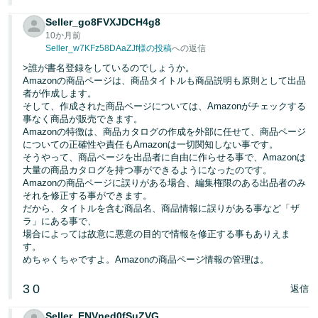
Seller_go8FVXJDCH4g8
10か月前
Seller_w7KFz58DAaZJf様の投稿
への返信
>誰が書名登録をしているのでしょうか。
Amazonの商品ページは、商品タイトルも商品説明も原則として出品
者が作成します。
そして、作成された商品ページについては、Amazonがチェックする
事なく商品が販売できます。
Amazonの特徴は、商品カタログの作成を外部に任せて、商品ページ
についての正確性や責任もAmazonは一切関知しない事です。
そうやって、商品ページを出品者に自由に作らせる事で、Amazonは
大量の商品カタログを持つ事ができるようになったのです。
Amazonの商品ページに誤りがある場合、編集権限のある出品者のみ
それを修正する事ができます。
だから、タイトルを含む商品名、商品情報に誤りがある事など「ザ
ラ」にある事で、
場合によっては故意に悪意の目的で情報を修正する事もありえま
す。
めちゃくちゃですよ。Amazonの商品ページ情報の管理は。
3
0
返信
Seller_ENVned0fSuZVG