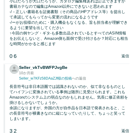
小口だろうが大口だろうが、カタログ編集権あれば訂正できますが
く
English
書籍カテなので編集はAmazon以外にできないと思われます
始
- JP
-/－正しい書籍名を証拠書類（その商品のHPアドレス等）を提出し
め
て承認してもらってから変更の流れになるようです
る
-/ーがお役様のために・購入機会もなくなる、旨も担当者が理解でき
るように要望を出してください
↑今回の例ヤング・ギタ-も多数出品されているとすべてのASIN情報
をお伝えしないと、Amazon側も面倒で受け付けるか？対応にも相当
な時間がかかると感じます
0
6
返信
Seller_vkTvBWFPJvgBe
10か月前
Seller_w7KFz58DAaZJf様の投稿
への返信
長音符号は非日本語圏では認識されないのか、似て非なるものとし
てハイフンに変換されている事例は随所に見受けられます。これも
Amazonのシステム上の弱点なのかもしれません。気長に修正依頼を
掛けるしかないでしょうか。
余談になりますが、外国の方が自作品を日本語で発表されると、こ
の長音符号が横書きなのに縦になっていたりして、ちょっと笑って
しまいます。
3
2
返信