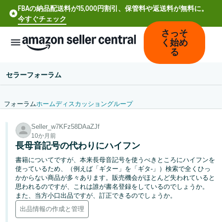
FBAの納品配送料が15,000円割引、保管料や返送料が無料に。
今すぐチェック
さっそ
く始め
る
セラーフォーラム
フォーラム
ホーム
ディスカッション
グループ
中
Seller_w7KFz58DAaZJf
文
10か月前
-
長母音記号の代わりにハイフン
CN
書籍についてですが、本来長母音記号を使うべきところにハイフンを
使っているため、（例えば「ギター」を「ギタ‐」）検索で全くひっ
Deutsch
かからない商品が多々あります。販売機会がほとんど失われていると
- DE
思われるのですが、これは誰が書名登録をしているのでしょうか。
また、当方小口出品ですが、訂正できるのでしょうか。
Español
出品情報の作成と管理
- ES