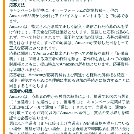
く
English
応募方法
始
キャンペーン期間中に、セラーフォーラムの対象投稿へ、他の
- JP
め
Amazon出品者から受けたアドバイスをコメントすることで応募でき
る
ます。
Amazonは、指定された形式で正しく記入・送信された応募のみを受
け付けます。不完全な応募は無効となります。重複した応募は認めら
れず、すべて無効とされます。電子的な送信の証明は、応募の受領証
明とはなりません。すべての応募は、Amazonが受領した日をもって
正式な応募とみなされます。
応募に関連してAmazonに提出されたすべての情報や資料（「応募資
料」）は、関連する第三者の権利を除き、著作権を含むすべての知的
財産権とともに、提出時点でAmazonの所有物となります。応募資料
は返却されません。
応募者は、Amazonが応募資料および関連する権利の所有権を確定・
保護・確認するために合理的に求める追加の手続きに協力することに
同意するものとします。
当選者の確定
Amazonは、応募者の中から独自の裁量により、抽選で10名の当選者
（「当選者」）を選出します。当選者には、キャンペーン期間終了後
5日以内にEメールで通知（「通知」）されます。当選者は、通知を
受け取ってから72時間以内にAmazonへ返信し、賞品の受け取りを確
認する必要があります。
選ばれた当選者（または繰り上げ当選者）が応募資格を満たしていな
い場合、連絡が取れない場合、または通知後72時間以内に賞品の受け