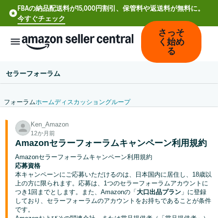
FBAの納品配送料が15,000円割引、保管料や返送料が無料に。
今すぐチェック
さっそ
く始め
る
セラーフォーラム
フォーラム
ホーム
ディスカッション
グループ
中
Ken_Amazon
文
12か月前
-
Amazonセラーフォーラムキャンペーン利用規約
CN
Amazonセラーフォーラムキャンペーン利用規約
応募資格
Deutsch
本キャンペーンにご応募いただけるのは、日本国内に居住し、18歳以
- DE
上の方に限られます。応募は、1つのセラーフォーラムアカウントに
つき1回までとします。また、Amazonの「
大口出品プラン
」に登録
しており、セラーフォーラムのアカウントをお持ちであることが条件
Español
です。
- ES