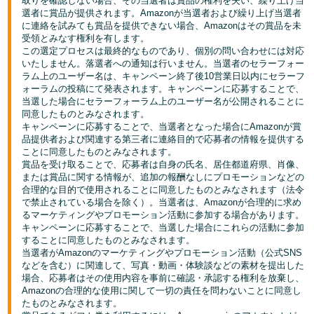
取りを確認しない場合、その当選者は賞品の権利を失い、繰り上げ当
選者に賞品が提供されます。Amazonが当選者および繰り上げ当選者
に連絡を試みても賞品を提供できない場合、Amazonはその賞品を未
受領とみなす権利を有します。
この選定プロセスは最終的なものであり、個別の問い合わせには対応
いたしません。落選者への通知は行いません。当選者のセラーフォー
ラム上のユーザー名は、キャンペーン終了後10営業日以内にセラーフ
ォーラムの投稿にて発表されます。キャンペーンに応募することで、
当選した場合にセラーフォーラム上のユーザー名が公開されることに
同意したものとみなされます。
キャンペーンに応募することで、当選者となった場合にAmazonが賞
品提供者および関連する第三者に連絡目的で応募者の情報を提供する
ことに同意したものとみなされます。
賞品を受け取ることで、応募者は自身の氏名、居住都道府県、肖像、
または賞品に関する情報が、追加の報酬なしにプロモーションなどの
合理的な目的で使用されることに同意したものとみなされます（法令
で禁止されている場合を除く）。当選者は、Amazonが合理的に求め
るマーケティングやプロモーション活動に参加する場合があります。
キャンペーンに応募することで、当選した場合にこれらの活動に参加
することに同意したものとみなされます。
当選者がAmazonのマーケティングやプロモーション活動（公式SNS
などを含む）に関連して、写真・動画・体験談などの素材を提出した
場合、応募者はその使用内容を事前に確認・承認する権利を放棄し、
Amazonの合理的な使用に関して一切の責任を問わないことに同意し
たものとみなされます。