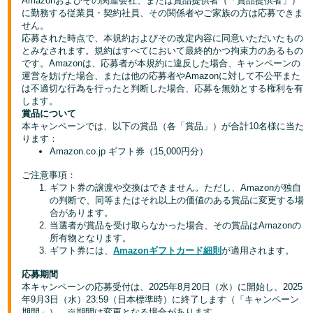
Amazonおよびその関連会社、または賞品提供者（「賞品提供者」）
に勤務する従業員・契約社員、その関係者やご家族の方は応募できま
せん。
Français
応募された時点で、本規約およびその改定内容に同意いただいたもの
- FR
とみなされます。規約はすべてにおいて最終的かつ拘束力のあるもの
です。Amazonは、応募者が本規約に違反した場合、キャンペーンの
Italiano
運営を妨げた場合、または他の応募者やAmazonに対して不公平また
- IT
は不適切な行為を行ったと判断した場合、応募を無効とする権利を有
します。
賞品について
한
本キャンペーンでは、以下の賞品（各「賞品」）が合計10名様に当た
日
국
ります：
本
Amazon.co.jp ギフト券（15,000円分）
語
어
-
ご注意事項：
ギフト券の譲渡や交換はできません。ただし、Amazonが独自
KR
ロ
の判断で、同等またはそれ以上の価値のある賞品に変更する場
グ
合があります。
日
イ
当選者が賞品を受け取らなかった場合、その賞品はAmazonの
ン
所有物となります。
本
ギフト券には、
Amazonギフトカード細則
が適用されます。
語
応募期間
-
本キャンペーンの応募受付は、2025年8月20日（水）に開始し、2025
さ
JP
っ
年9月3日（水）23:59（日本標準時）に終了します（「キャンペーン
そ
期間」）。※期間は変更となる場合があります。