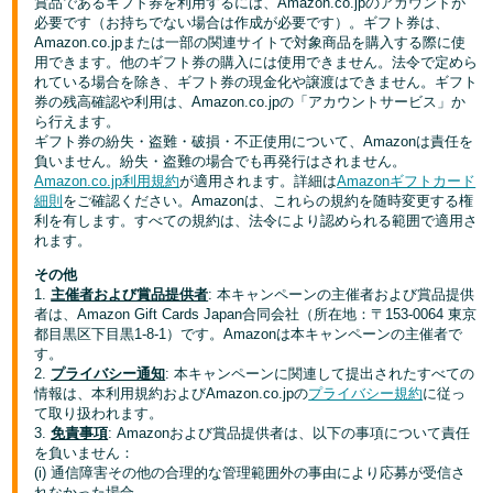
賞品であるギフト券を利用するには、Amazon.co.jpのアカウントが
必要です（お持ちでない場合は作成が必要です）。ギフト券は、
Amazon.co.jpまたは一部の関連サイトで対象商品を購入する際に使
用できます。他のギフト券の購入には使用できません。法令で定めら
れている場合を除き、ギフト券の現金化や譲渡はできません。ギフト
券の残高確認や利用は、Amazon.co.jpの「アカウントサービス」か
ら行えます。
ギフト券の紛失・盗難・破損・不正使用について、Amazonは責任を
負いません。紛失・盗難の場合でも再発行はされません。
Amazon.co.jp利用規約
が適用されます。詳細は
Amazonギフトカード
細則
をご確認ください。Amazonは、これらの規約を随時変更する権
利を有します。すべての規約は、法令により認められる範囲で適用さ
れます。
その他
1.
主催者および賞品提供者
: 本キャンペーンの主催者および賞品提供
者は、Amazon Gift Cards Japan合同会社（所在地：〒153-0064 東京
都目黒区下目黒1-8-1）です。Amazonは本キャンペーンの主催者で
す。
2.
プライバシー通知
: 本キャンペーンに関連して提出されたすべての
情報は、本利用規約およびAmazon.co.jpの
プライバシー規約
に従っ
て取り扱われます。
3.
免責事項
: Amazonおよび賞品提供者は、以下の事項について責任
を負いません：
(i) 通信障害その他の合理的な管理範囲外の事由により応募が受信さ
れなかった場合