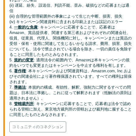
(ii) 遅延、紛失、誤送信、判読不能、歪み、破損などの応募または通
信
(iii) 合理的な管理範囲外の事象によって生じた中断、損害、損失
(iv) キャンペーン関連資料に含まれる印刷上または誤記のエラー
4.
一般的な免責
: キャンペーンに応募することで、応募者は
Amazon、賞品提供者、関連する第三者およびそれぞれの関連会社、
役員、従業員、代理人、関係機関に対し、キャンペーンまたは賞品の
受領・保有・使用に関連して生じるいかなる請求、費用、損害、損失
についても、法令で禁止されている場合を除き、一切の責任を免除す
ることに同意したものとみなされます。
5.
規約の変更
: 適用法令の範囲内で、Amazonは本キャンペーンの規
約をいつでも変更またはキャンペーンを中止する権利を有します。
6.
著作権
: 本キャンペーンおよび関連資料は、Amazon.com, Inc.およ
びその関連会社により著作権保護されています。すべての権利は留保
されます。
7.
準拠法
: 本規約の構成、有効性、解釈、強制力に関するすべての問
題は、日本法に準拠し、これに従って解釈されます（抵触法の原則は
適用されません）。
8.
管轄裁判所
: キャンペーンに応募することで、応募者は法令で認め
られる管轄に加え、東京地方裁判所の管轄および裁判地に服すること
に同意したものとみなされます。
コミュニティのコネクション