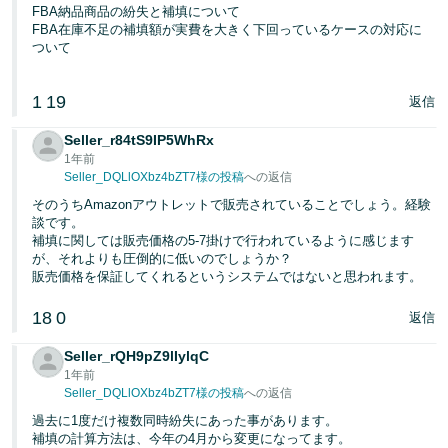
く
FBA納品商品の紛失と補填について
English
始
FBA在庫不足の補填額が実費を大きく下回っているケースの対応に
- JP
め
ついて
る
1
19
返信
Seller_r84tS9IP5WhRx
1年前
Seller_DQLlOXbz4bZT7様の投稿
への返信
そのうちAmazonアウトレットで販売されていることでしょう。経験
談です。
補填に関しては販売価格の5-7掛けで行われているように感じます
が、それよりも圧倒的に低いのでしょうか？
販売価格を保証してくれるというシステムではないと思われます。
18
0
返信
Seller_rQH9pZ9lIylqC
1年前
Seller_DQLlOXbz4bZT7様の投稿
への返信
過去に1度だけ複数同時紛失にあった事があります。
補填の計算方法は、今年の4月から変更になってます。