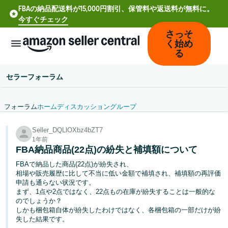
FBAの納品配送料が15,000円割引、保管料や返送料が無料に。
今すぐチェック
さっそ
く始め
る
セラーフォーラム
フォーラム
ホーム
ディスカッション
グループ
中
Seller_DQLlOXbz4bZT7
文
1年前
-
FBA納品商品(22点)の紛失と補填額について
CN
FBAで納品した商品(22点)が紛失され、
相場や販売履歴に比して不当に低い金額で補填され、補填額の再評価
Deutsch
申請も通らない状況です。
- DE
まず、1点や2点ではなく、22点もの在庫が紛失することは一般的な
のでしょうか？
しかも梱包箱自体が紛失したわけではなく、各梱包箱の一部だけが紛
Español
失した結果です。
- ES