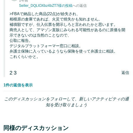
1年前
Seller_DQLlOXbz4bZT7様の投稿
への返信
>FBAで納品した商品(22点)が紛失され、
相模原の倉庫であれば、火災で焼失かも知れません。
補填額ですが、仕入伝票を開示しろと言われたかと思います。
商売人として、アマゾン直販にみられる可能性があるのに原価を開
示できないのは当然のことなので、
公取に報告。
デジタルプラットフォーマー窓口に相談。
弁護士保険に入っているようなら保険を使って弁護士に相談。
これくらいかと。
2
3
返信
1件の返信を表示
このディスカッションをフォローして、新しいアクティビティの通
知を受け取りましょう
同様のディスカッション