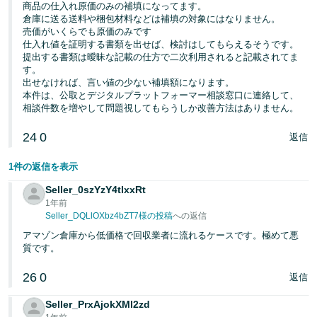
商品の仕入れ原価のみの補填になってます。
倉庫に送る送料や梱包材料などは補填の対象にはなりません。
売価がいくらでも原価のみです
仕入れ値を証明する書類を出せば、検討はしてもらえるそうです。
提出する書類は曖昧な記載の仕方で二次利用されると記載されてま
す。
出せなければ、言い値の少ない補填額になります。
本件は、公取とデジタルプラットフォーマー相談窓口に連絡して、
相談件数を増やして問題視してもらうしか改善方法はありません。
24
0
返信
1件の返信を表示
Seller_0szYzY4tlxxRt
1年前
Seller_DQLlOXbz4bZT7様の投稿
への返信
アマゾン倉庫から低価格で回収業者に流れるケースです。極めて悪
質です。
26
0
返信
Seller_PrxAjokXMl2zd