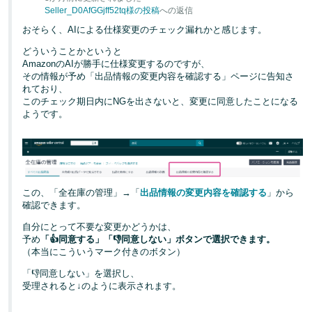
く
English
Seller_D0AfGGjff52tq様の投稿
への返信
始
- JP
おそらく、AIによる仕様変更のチェック漏れかと感じます。
め
る
どういうことかというと
AmazonのAIが勝手に仕様変更するのですが、
その情報が予め「出品情報の変更内容を確認する」ページに告知さ
れており、
このチェック期日内にNGを出さないと、変更に同意したことになる
ようです。
この、「全在庫の管理」→「
出品情報の変更内容を確認する
」から
確認できます。
自分にとって不要な変更かどうかは、
予め
「👍同意する」「👎同意しない」ボタンで選択できます。
（本当にこういうマーク付きのボタン）
「👎同意しない」を選択し、
受理されると↓のように表示されます。