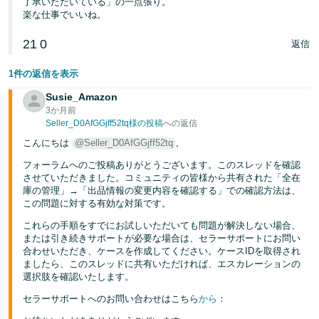
了承いただいている」の一点張り。
楽な仕事でいいね。
21
0
返信
1件の返信を表示
Susie_Amazon
3か月前
Seller_D0AfGGjff52tq様の投稿
への返信
こんにちは
@Seller_D0AfGGjff52tq
,
フォーラムへのご投稿ありがとうございます。このスレッドを確認
させていただきました。コミュニティの皆様から共有された「全在
庫の管理」→「出品情報の変更内容を確認する」での確認方法は、
この問題に対する有効な対策です。
これらの手順をすでにお試しいただいても問題が解決しない場合、
または引き続きサポートが必要な場合は、セラーサポートにお問い
合わせいただき、ケースを作成してください。ケースIDを取得され
ましたら、このスレッドに共有いただければ、エスカレーションの
選択肢を確認いたします。
セラーサポートへのお問い合わせはこちら
から
：