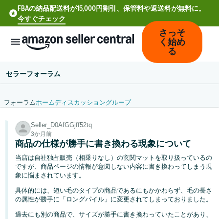
FBAの納品配送料が15,000円割引、保管料や返送料が無料に。
今すぐチェック
さっそ
く始め
る
セラーフォーラム
フォーラム
ホーム
ディスカッション
グループ
中
Seller_D0AfGGjff52tq
文
3か月前
-
商品の仕様が勝手に書き換わる現象について
CN
当店は自社独占販売（相乗りなし）の玄関マットを取り扱っているの
ですが、商品ページの情報が意図しない内容に書き換わってしまう現
Deutsch
象に悩まされています。
- DE
具体的には、短い毛のタイプの商品であるにもかかわらず、毛の長さ
の属性が勝手に「ロングパイル」に変更されてしまっておりました。
Español
過去にも別の商品で、サイズが勝手に書き換わっていたことがあり、
- ES