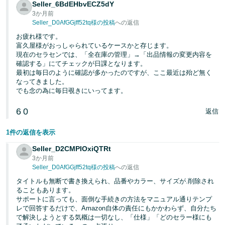
Seller_6BdEHbvECZ5dY
3か月前
Seller_D0AfGGjff52tq様の投稿
への返信
お疲れ様です。
富久屋様がおっしゃられているケースかと存じます。
現在のセラセンでは、「全在庫の管理」→「出品情報の変更内容を
確認する」にてチェックが日課となります。
最初は毎日のように確認が多かったのですが、ここ最近は殆ど無く
なってきました。
でも念の為に毎日覗きにいってます。
6
0
返信
1件の返信を表示
Seller_D2CMPIOxiQTRt
3か月前
Seller_D0AfGGjff52tq様の投稿
への返信
タイトルも無断で書き換えられ、品番やカラー、サイズが.削除され
ることもあります。
サポートに言っても、面倒な手続きの方法をマニュアル通りテンプ
レで回答するだけで、Amazon自体の責任にもかかわらず、自分たち
で解決しようとする気概は一切なし、「仕様」「どのセラー様にも