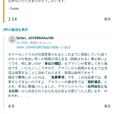
お待ちいただきありがとうございます。
- Susie
1
14
返信
2件の返信を表示
Seller_J2V406I4AaV8t
2か月前に更新されました
Seller_D0AfGGjff52tq様の投稿
への返信
セラーセントラルが仕様変更されるとこれまでに登録していた諸々
のサイズや色合い等々の情報が消え去る（削除される）事が多いよ
うです。特に多いのが「
単位の標記
」をアマゾンが変更してきた場
合です。いたちごっこですので、アマゾンから指摘されるまでは当
店は放置することに決めております。皆様は如何ですか？
最近で鬱陶しかったのは、「
免責事項
」です。これ出品者では、変
更すらできないのですよ。アカウントの健全性では「
規約違反
」と
され、本当に難儀いたしました。アマゾンジャパン（
合同会社とな
る以前
）から出品されておられるお店も大変だったと思います。や
れやれ、、、、
4
0
返信