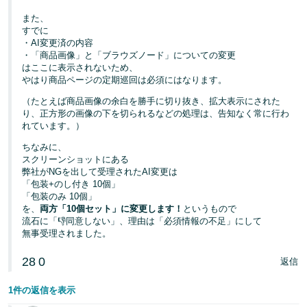
また、
すでに
・AI変更済の内容
・「商品画像」と「ブラウズノード」についての変更
はここに表示されないため、
やはり商品ページの定期巡回は必須にはなります。
（たとえば商品画像の余白を勝手に切り抜き、拡大表示にされた
り、正方形の画像の下を切られるなどの処理は、告知なく常に行わ
れています。）
ちなみに、
スクリーンショットにある
弊社がNGを出して受理されたAI変更は
「包装+のし付き 10個」
「包装のみ 10個」
を、
両方「10個セット」に変更します！
というもので
流石に「👎同意しない」、理由は「必須情報の不足」にして
無事受理されました。
28
0
返信
1件の返信を表示