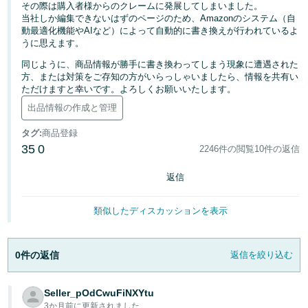
その際は購入者様からのクレームに発展してしまいました。
当社しか編集できないはずのページのため、Amazonのシステム（自
Français
動最適化機能やAIなど）によって自動的に書き換えが行われているよ
- FR
うに思えます。
同じように、商品情報が勝手に書き換わってしまう現象に遭遇された
Italiano
方、または対策をご存知の方がいらっしゃいましたら、情報を共有い
- IT
ただけますと幸いです。よろしくお願いいたします。
出品情報の作成と管理
한
日
タグ
:
商品登録
국
本
35
0
2246件の閲覧
10件の返信
語
어
-
返信
KR
ロ
グ
類似したディスカッションを表示
日
イ
ン
本
0件の返信
返信を絞り込む
語
-
さ
JP
Seller_pOdCwuFiNXYtu
っ
そ
3か月前に更新されました