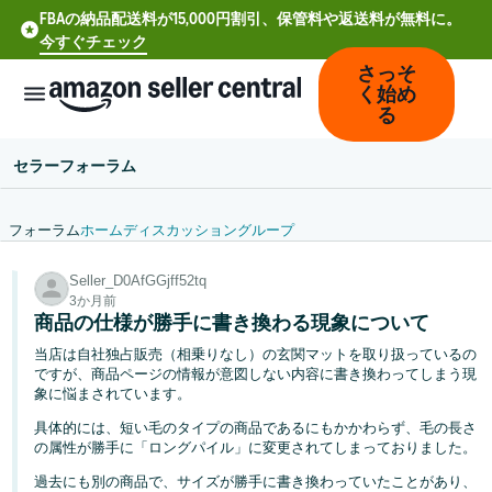
FBAの納品配送料が15,000円割引、保管料や返送料が無料に。
今すぐチェック
さっそ
く始め
る
セラーフォーラム
フォーラム
ホーム
ディスカッション
グループ
中
Seller_D0AfGGjff52tq
文
3か月前
-
商品の仕様が勝手に書き換わる現象について
CN
当店は自社独占販売（相乗りなし）の玄関マットを取り扱っているの
ですが、商品ページの情報が意図しない内容に書き換わってしまう現
Deutsch
象に悩まされています。
- DE
具体的には、短い毛のタイプの商品であるにもかかわらず、毛の長さ
の属性が勝手に「ロングパイル」に変更されてしまっておりました。
Español
過去にも別の商品で、サイズが勝手に書き換わっていたことがあり、
- ES