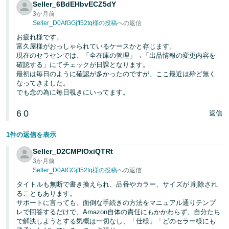
Seller_6BdEHbvECZ5dY
3か月前
Seller_D0AfGGjff52tq様の投稿
への返信
お疲れ様です。
富久屋様がおっしゃられているケースかと存じます。
現在のセラセンでは、「全在庫の管理」→「出品情報の変更内容を
確認する」にてチェックが日課となります。
最初は毎日のように確認が多かったのですが、ここ最近は殆ど無く
なってきました。
でも念の為に毎日覗きにいってます。
6
0
返信
1件の返信を表示
Seller_D2CMPIOxiQTRt
3か月前
Seller_D0AfGGjff52tq様の投稿
への返信
タイトルも無断で書き換えられ、品番やカラー、サイズが.削除され
ることもあります。
サポートに言っても、面倒な手続きの方法をマニュアル通りテンプ
レで回答するだけで、Amazon自体の責任にもかかわらず、自分たち
で解決しようとする気概は一切なし、「仕様」「どのセラー様にも