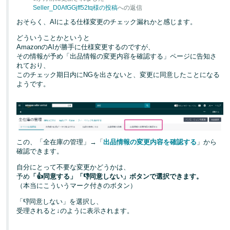
く
English
Seller_D0AfGGjff52tq様の投稿
への返信
始
- JP
おそらく、AIによる仕様変更のチェック漏れかと感じます。
め
る
どういうことかというと
AmazonのAIが勝手に仕様変更するのですが、
その情報が予め「出品情報の変更内容を確認する」ページに告知さ
れており、
このチェック期日内にNGを出さないと、変更に同意したことになる
ようです。
この、「全在庫の管理」→「
出品情報の変更内容を確認する
」から
確認できます。
自分にとって不要な変更かどうかは、
予め
「👍同意する」「👎同意しない」ボタンで選択できます。
（本当にこういうマーク付きのボタン）
「👎同意しない」を選択し、
受理されると↓のように表示されます。