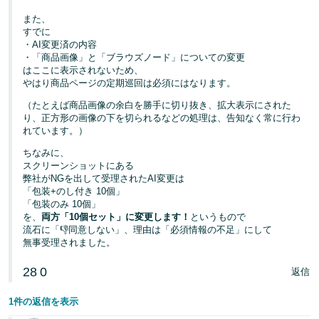
また、
すでに
・AI変更済の内容
・「商品画像」と「ブラウズノード」についての変更
はここに表示されないため、
やはり商品ページの定期巡回は必須にはなります。
（たとえば商品画像の余白を勝手に切り抜き、拡大表示にされた
り、正方形の画像の下を切られるなどの処理は、告知なく常に行わ
れています。）
ちなみに、
スクリーンショットにある
弊社がNGを出して受理されたAI変更は
「包装+のし付き 10個」
「包装のみ 10個」
を、
両方「10個セット」に変更します！
というもので
流石に「👎同意しない」、理由は「必須情報の不足」にして
無事受理されました。
28
0
返信
1件の返信を表示