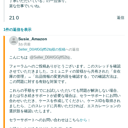
了承いただいている」の一点張り。
楽な仕事でいいね。
21
0
返信
1件の返信を表示
Susie_Amazon
3か月前
Seller_D0AfGGjff52tq様の投稿
への返信
こんにちは
@Seller_D0AfGGjff52tq
,
フォーラムへのご投稿ありがとうございます。このスレッドを確認
させていただきました。コミュニティの皆様から共有された「全在
庫の管理」→「出品情報の変更内容を確認する」での確認方法は、
この問題に対する有効な対策です。
これらの手順をすでにお試しいただいても問題が解決しない場合、
または引き続きサポートが必要な場合は、セラーサポートにお問い
合わせいただき、ケースを作成してください。ケースIDを取得され
ましたら、このスレッドに共有いただければ、エスカレーションの
選択肢を確認いたします。
セラーサポートへのお問い合わせはこちら
から
：