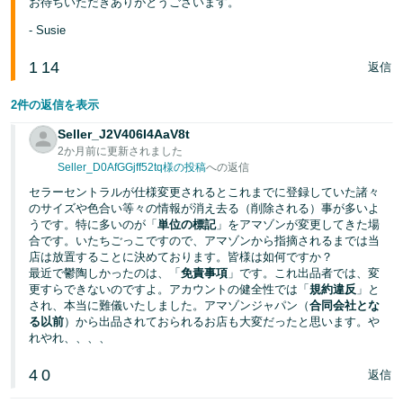
お待ちいただきありがとうございます。
- Susie
1
14
返信
2件の返信を表示
Seller_J2V406I4AaV8t
2か月前に更新されました
Seller_D0AfGGjff52tq様の投稿
への返信
セラーセントラルが仕様変更されるとこれまでに登録していた諸々
のサイズや色合い等々の情報が消え去る（削除される）事が多いよ
うです。特に多いのが「
単位の標記
」をアマゾンが変更してきた場
合です。いたちごっこですので、アマゾンから指摘されるまでは当
店は放置することに決めております。皆様は如何ですか？
最近で鬱陶しかったのは、「
免責事項
」です。これ出品者では、変
更すらできないのですよ。アカウントの健全性では「
規約違反
」と
され、本当に難儀いたしました。アマゾンジャパン（
合同会社とな
る以前
）から出品されておられるお店も大変だったと思います。や
れやれ、、、、
4
0
返信