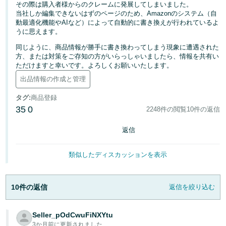
その際は購入者様からのクレームに発展してしまいました。
当社しか編集できないはずのページのため、Amazonのシステム（自
Français
動最適化機能やAIなど）によって自動的に書き換えが行われているよ
- FR
うに思えます。
同じように、商品情報が勝手に書き換わってしまう現象に遭遇された
Italiano
方、または対策をご存知の方がいらっしゃいましたら、情報を共有い
- IT
ただけますと幸いです。よろしくお願いいたします。
出品情報の作成と管理
한
日
タグ
:
商品登録
국
本
35
0
2248件の閲覧
10件の返信
語
어
-
返信
KR
ロ
グ
類似したディスカッションを表示
日
イ
ン
本
10件の返信
返信を絞り込む
語
-
さ
JP
Seller_pOdCwuFiNXYtu
っ
そ
3か月前に更新されました