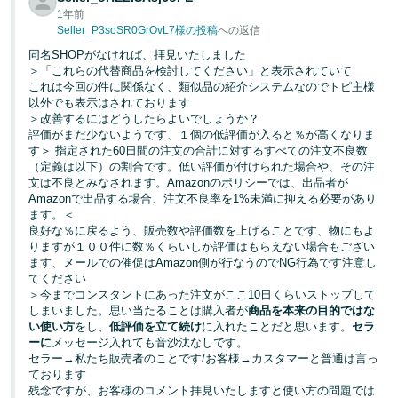
1年前
Seller_P3soSR0GrOvL7様の投稿
への返信
同名SHOPがなければ、拝見いたしました
＞「これらの代替商品を検討してください」と表示されていて
これは今回の件に関係なく、類似品の紹介システムなのでトピ主様
以外でも表示はされております
＞改善するにはどうしたらよいでしょうか？
評価がまだ少ないようです、１個の低評価が入ると％が高くなりま
す＞ 指定された60日間の注文の合計に対するすべての注文不良数
（定義は以下）の割合です。低い評価が付けられた場合や、その注
文は不良とみなされます。Amazonのポリシーでは、出品者が
Amazonで出品する場合、注文不良率を1%未満に抑える必要があり
ます。＜
良好な％に戻るよう、販売数や評価数を上げることです、物にもよ
りますが１００件に数％くらいしか評価はもらえない場合もござい
ます、メールでの催促はAmazon側が行なうのでNG行為です注意し
てください
＞今までコンスタントにあった注文がここ10日くらいストップして
しまいました。思い当たることは購入者が
商品を本来の目的ではな
い使い方
をし、
低評価を立て続け
に入れたことだと思います。
セラ
ーに
メッセージ入れても音沙汰なしです。
セラー→私たち販売者のことです/お客様→カスタマーと普通は言っ
ております
残念ですが、お客様のコメント拝見いたしますと使い方の問題では