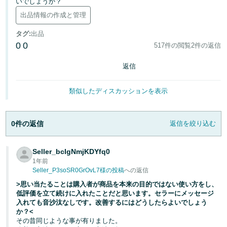
いでしょうか？
出品情報の作成と管理
Français
- FR
タグ
:
出品
0
0
517件の閲覧
2件の返信
Italiano
- IT
返信
한
類似したディスカッションを表示
日
국
本
語
어
0件の返信
返信を絞り込む
-
KR
ロ
Seller_bcIgNmjKDYfq0
グ
日
イ
1年前
ン
Seller_P3soSR0GrOvL7様の投稿
への返信
本
>思い当たることは購入者が商品を本来の目的ではない使い方をし、
語
低評価を立て続けに入れたことだと思います。セラーにメッセージ
-
入れても音沙汰なしです。改善するにはどうしたらよいでしょう
さ
か？<
JP
っ
その昔同じような事が有りました。
そ