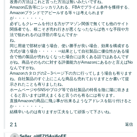
改善の方法はこれと言った方法は無いみたいですね。
く
English
Amazon広告等にシッカリ入れる、FBAでプライム条件を獲得する、
始
- JP
Amazonブランドでアピールする等々は考えられます
め
る
が・・・・・・・。
必ずしもクレームを付ける方がアマゾン関係で無くても他のサイト
関係者でも、根こそぎ売れ行きが悪くなったならば色々な手段や方
法で狙われるのは浮世の常なんですか
ね。
同じ用途で部材が違う場合、使い勝手が良い場合、効果を構成する
方式が違う場合・・・・・⇒結果として自社製品に優位性がある場
合で他の製品が売れなくなった場合には良くある話ではあるんです
がね。商品そのものに対する評価能力がAmazonにあるかと言えばNo
なんですがね。
Amazonカタログの2～3ページ下の方に行ってしまう場合も有ります
ね。自社製品のすぐ上にこんな商品も売れておりますとか書いて提
示されたことも有りましたね。
ホームページやSNSやブログ等で自社製品の特長を陰に陽に吹きま
くると言いますは吠えまくると言うのも有るには有ります。
直接Amazonの商品に飛ぶ事が出来るようなアドレスを貼り付けると
か・・・・・・・。
結構辛いものは有りますが工夫をして頑張って下さいね。
2
1
返信
Seller_oHEZlSAsj6oFE