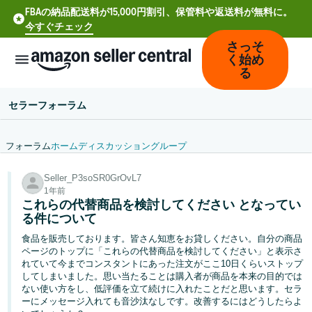
FBAの納品配送料が15,000円割引、保管料や返送料が無料に。
今すぐチェック
さっそ
く始め
る
セラーフォーラム
フォーラム
ホーム
ディスカッション
グループ
中
Seller_P3soSR0GrOvL7
文
1年前
-
これらの代替商品を検討してください となってい
CN
る件について
食品を販売しております。皆さん知恵をお貸しください。自分の商品
Deutsch
ページのトップに「これらの代替商品を検討してください」と表示さ
- DE
れていて今までコンスタントにあった注文がここ10日くらいストップ
してしまいました。思い当たることは購入者が商品を本来の目的では
ない使い方をし、低評価を立て続けに入れたことだと思います。セラ
Español
ーにメッセージ入れても音沙汰なしです。改善するにはどうしたらよ
- ES