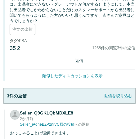
は、出品者にできない（グレーアウトか何かする）ようにして、本当
に出品者でしかわからないことだけカスタマーサポートから出品者に
Français
聞いてもらうようにした方がいいと思うんですが、皆さんご意見はど
- FR
うでしょうか？
注文の出荷
Italiano
- IT
タグ
:
FBA
35
2
1268件の閲覧
3件の返信
한
日
返信
국
本
語
어
類似したディスカッションを表示
-
KR
ロ
グ
3件の返信
返信を絞り込む
日
イ
ン
本
Seller_Q9GKLQbMDXLE8
語
2か月前
-
Seller_iAqneBZP2njVC様の投稿
への返信
さ
JP
っ
おっしゃることは理解できます。
そ