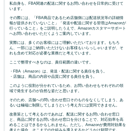
く
私自身も、FBA関連の配送に関するお問い合わせを日常的に受けて
English
始
います。
- JP
め
る
その際には、「FBA商品であるため店舗側には配送状況等の詳細情
報が提供されていないこと」「発送や配送に関する管理はAmazonが
行っていること」をご説明したうえで、Amazonカスタマーサポート
へお問い合わせいただくようご案内しています。
実際には、多くのお客様にはご理解いただいております。もちろ
ん、一部にはご納得いただけないお客様もいらっしゃいますが、そ
れも含めて対応が必要な業務だと考えています。
ここで整理すべきなのは、責任範囲の違いです。
・FBA（Amazon）は、発送・配送に関する責任を負う。
・店舗は、商品の内容や品質に関する責任を負う。
このように役割が分かれているため、お問い合わせもそれぞれの領
域で発生するのが自然な姿だと思います。
そのため、店舗への問い合わせ窓口そのものをなくしてしまう、あ
るいは極端に制限してしまうという考え方には賛同できません。
改善策として考えるのであれば、配送に関するお問い合わせ窓口
と、商品に関するお問い合わせ窓口を分けることで、対応効率を高
めることはできるかもしれません。ただし、Amazonが費用対効果を
考えた場合、そこまでの仕組みを導入するかどうかは疑問です。