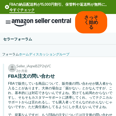
FBAの納品配送料が15,000円割引、保管料や返送料が無料に。
今すぐチェック
さっそ
く始め
る
セラーフォーラム
フォーラム
ホーム
ディスカッション
グループ
中
Seller_iAqneBZP2njVC
文
2か月前
-
FBA注文の問い合わせ
CN
FBAで販売している商品について、販売後の問い合わせが購入者から
入ることがあります。大体の場合は「届かない」とかなんですが、こ
Deutsch
れ、基本的には対応できないんですよね。受けても結局わからないで
- DE
すし、そもそもカスタマーサポートに誘導してくれ、ってテクニカル
サポートからは言われるし。でも購入者ってそんなのわかんないじゃ
ないですか。ただ責任逃れしてるようにしか見えないんですよね。
Español
- ES
で、提案なんですが、もうFBAの注文については注文後の問い合わせ