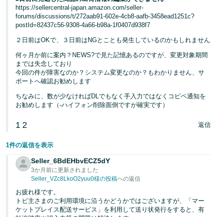
https://sellercentral-japan.amazon.com/seller-
forums/discussions/t/272aab91-602e-4cb8-aafb-3458ead1251c?
postId=82437c56-9308-4a66-b98a-1f0407d938f7
２日前はOKで、３日前はNGとことも発生しているのかもしれません
何ヶ月か前に案内？NEWS?で見た記憶あるのですが、変更対象期間
までは失念しており
今回の件が障害なのか？システム変更なのか？もわかりません、サ
ポートへ確認お勧めします
ちなみに、数が少なければDLでもなく手入力ではなくコピペ通知を
お勧めします（-ハイフォン削除面倒ですが確実です）
1
2
返信
1件の返信を表示
Seller_6BdEHbvECZ5dY
3か月前に更新されました
Seller_VZc8LkoO2yuu0様の投稿
への返信
お疲れ様です。
トピ主さまのご利用環境に沿うかどうかではございますが、「マー
ケットプレイス配送サービス」を利用して送り状発行をすると、有