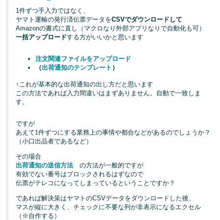
1件ずつ手入力ではなく、
ヤマト運輸の発行済伝票データを
CSVでダウンロードして
Amazonの書式に直し（マクロなり外部アプリなりで自動化も可）
一括アップロード
する方がいいかと思います
注文関連ファイルをアップロード
（
出荷通知のテンプレート
）
↑これが基本的な出荷通知の出し方だと思います
この方法であれば入力間違いはまずありません。自動で一致しま
す。
ですが
あえて1件ずつにする業務上の事情や都合などがあるのでしょうか？
（小口出品者であるなど）
その場合
出荷通知の送信方法
の方法が一般的ですが
有効でない番号はブロックされるはずなので
伝票がテレコになってしまっているということですか？
であれば解決策はヤマトのCSVデータをダウンロードした後、
マスが縦に大きく、チェックに不要な列が非表示になるエクセル
（※自作する）