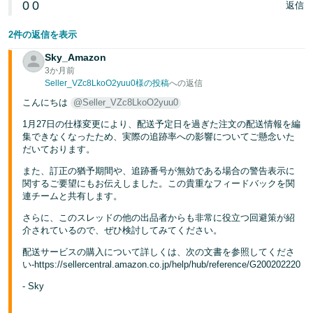
0
0
返信
2件の返信を表示
Sky_Amazon
3か月前
Seller_VZc8LkoO2yuu0様の投稿
への返信
こんにちは
@Seller_VZc8LkoO2yuu0
1月27日の仕様変更により、配送予定日を過ぎた注文の配送情報を編
集できなくなったため、実際の追跡率への影響についてご懸念いた
だいております。
また、訂正の猶予期間や、追跡番号が無効である場合の警告表示に
関するご要望にもお伝えしました。この貴重なフィードバックを関
連チームと共有します。
さらに、このスレッドの他の出品者からも非常に役立つ回避策が紹
介されているので、ぜひ検討してみてください。
配送サービスの購入について詳しくは、次の文書を参照してくださ
い-https://sellercentral.amazon.co.jp/help/hub/reference/G200202220
- Sky