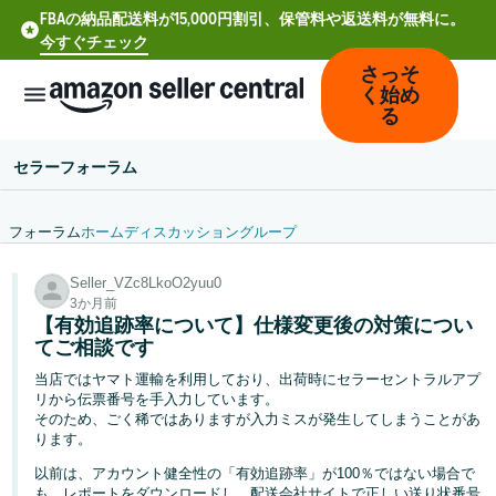
FBAの納品配送料が15,000円割引、保管料や返送料が無料に。
今すぐチェック
さっそ
く始め
る
セラーフォーラム
フォーラム
ホーム
ディスカッション
グループ
中
Seller_VZc8LkoO2yuu0
文
3か月前
-
【有効追跡率について】仕様変更後の対策につい
CN
てご相談です
当店ではヤマト運輸を利用しており、出荷時にセラーセントラルアプ
Deutsch
リから伝票番号を手入力しています。
- DE
そのため、ごく稀ではありますが入力ミスが発生してしまうことがあ
ります。
Español
以前は、アカウント健全性の「有効追跡率」が100％ではない場合で
- ES
も、レポートをダウンロードし、配送会社サイトで正しい送り状番号