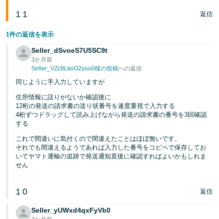
1
1
返信
1件の返信を表示
Seller_dSvoeS7U5SC9t
3か月前
Seller_VZc8LkoO2yuu0様の投稿
への返信
同じように手入力していますが
住所情報に誤りがないか確認後に
12桁の発送の請求書の送り状番号を速度重視で入力する
4桁ずつドラッグして読み上げながら発送の請求書の番号を3回確認
する
これで間違いに気付くので間違えたことはほぼ無いです。
それでも間違えるようであれば入力した番号をコピペで保存してお
いてヤマト運輸の追跡で発送通知直後に確認すればよいかもしれま
せん
1
0
返信
Seller_yUWxd4qxFyVb0