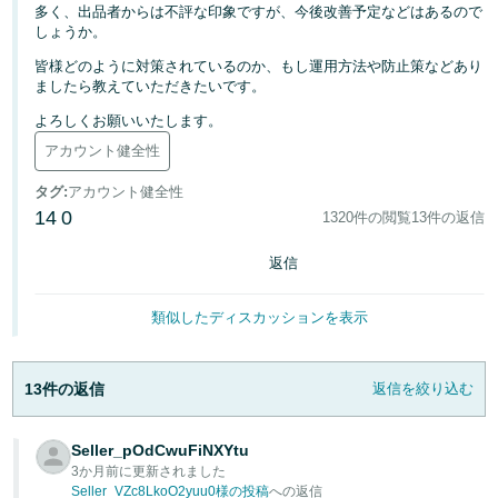
多く、出品者からは不評な印象ですが、今後改善予定などはあるので
く
English
始
しょうか。
- JP
め
る
皆様どのように対策されているのか、もし運用方法や防止策などあり
ましたら教えていただきたいです。
よろしくお願いいたします。
アカウント健全性
タグ
:
アカウント健全性
14
0
1320件の閲覧
13件の返信
返信
類似したディスカッションを表示
13件の返信
返信を絞り込む
Seller_pOdCwuFiNXYtu
3か月前に更新されました
Seller_VZc8LkoO2yuu0様の投稿
への返信