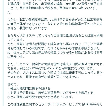
を確認後、該当注文の「出荷情報の編集」から正しい番号へ修正する
ことで、後日有効追跡率へ反映され、数値が100％へ戻っていまし
Français
た。
- FR
しかし、1/27の仕様変更以降、お届け予定日を過ぎた注文は出荷情報
の修正自体ができなくなり、入力ミス分の有効追跡率が下がったまま
Italiano
戻せない状態になっています。
- IT
もちろん入力ミスをしてしまった当店側に原因があることは重々承知
しています。
한
ただ、実際には商品は問題なく購入者様へ届いており、正しい伝票番
日
국
号も把握している状態です。それにもかかわらず修正手段がないた
本
め、後々カテゴリ出品停止等の措置につながる可能性があるのは非常
語
어
に不安です。
-
また、アカウント健全性の追跡可能率は過去30日間の数値で表示され
KR
ロ
ており、例えば5/12時点では4/2〜5/1分が対象になっています。
グ
そのため、入力ミスに気づいた時点では既に修正不可になっているケ
日
イ
ースもあり、現状では有効な対策が思いつきません。
ン
本
せめて、
語
・修正可能期間に猶予を設ける
・お届け予定日前に「無効な追跡番号」のアラートを表示する
-
などの仕組みが必要ではないかと感じています。
さ
JP
っ
この仕様変更に関するセラーフォーラムのトピックでもBADがかなり
そ