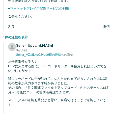
効追跡率や誤入力等の問題は解決します。
■マーケットプレイス配送サービスの利用
ご参考ください。
3
0
返信
1件の返信を表示
Seller_Upvalnkt4A3nl
3か月前
Seller_VZc8LkoO2yuu0様の投稿
への返信
≫伝票番号を手入力
CSVに入力する際に、バーコードリーダーを使用しればよいのでな
いでしょうか？
稀にキーボードに手が触れて、なんらかの文字が入力された上に13
桁の数字が入力されます時がありました。
その場合、「注文関連ファイルをアップロード」からステータスは2
分～3分後にエラーの箇所も確認できます。
ステータスの確認も重要かと思い、当店ではそこまで確認していま
す。