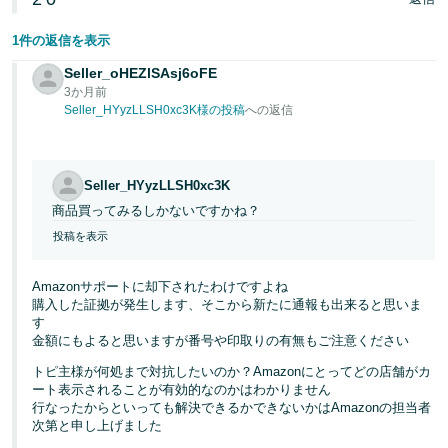
1件の返信を表示
Seller_oHEZlSAsj6oFE
3か月前
Seller_HYyzLLSH0xc3K様の投稿
への返信
Seller_HYyzLLSH0xc3K
商品買ってみるしかないですかね？
投稿を表示
Amazonサポートに却下されたわけですよね
購入した証拠が発生します、そこから新たに通報も出来ると思いま
す
金額にもよると思いますが番号や印取りの有無もご注意ください
トピ主様が何処まで対抗したいのか？Amazonにとってどの店舗がカ
ート表示されることが有効的なのかはわかりません
行なったからといっても解決できるかできないかはAmazonの担当者
次第と申し上げました