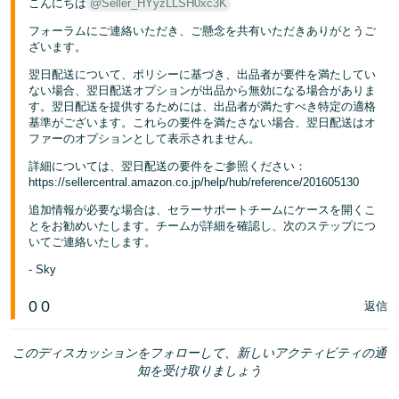
こんにちは
@Seller_HYyzLLSH0xc3K
フォーラムにご連絡いただき、ご懸念を共有いただきありがとうご
ざいます。
翌日配送について、ポリシーに基づき、出品者が要件を満たしてい
ない場合、翌日配送オプションが出品から無効になる場合がありま
す。翌日配送を提供するためには、出品者が満たすべき特定の適格
基準がございます。これらの要件を満たさない場合、翌日配送はオ
ファーのオプションとして表示されません。
詳細については、翌日配送の要件をご参照ください：
https://sellercentral.amazon.co.jp/help/hub/reference/201605130
追加情報が必要な場合は、セラーサポートチームにケースを開くこ
とをお勧めいたします。チームが詳細を確認し、次のステップにつ
いてご連絡いたします。
- Sky
0
0
返信
このディスカッションをフォローして、新しいアクティビティの通
知を受け取りましょう