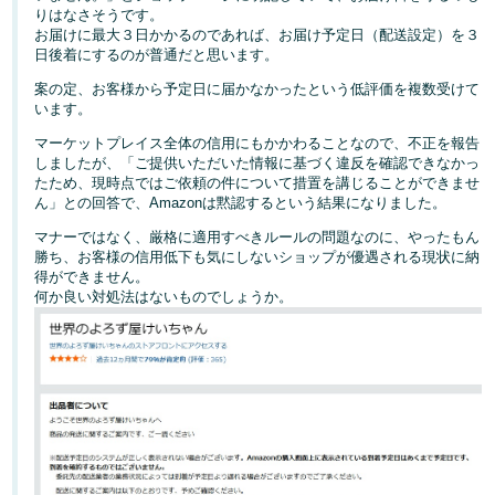
りはなさそうです。
お届けに最大３日かかるのであれば、お届け予定日（配送設定）を３
Français
日後着にするのが普通だと思います。
- FR
案の定、お客様から予定日に届かなかったという低評価を複数受けて
います。
Italiano
- IT
マーケットプレイス全体の信用にもかかわることなので、不正を報告
しましたが、「ご提供いただいた情報に基づく違反を確認できなかっ
たため、現時点ではご依頼の件について措置を講じることができませ
한
ん」との回答で、Amazonは黙認するという結果になりました。
日
국
本
マナーではなく、厳格に適用すべきルールの問題なのに、やったもん
語
어
勝ち、お客様の信用低下も気にしないショップが優遇される現状に納
-
得ができません。
何か良い対処法はないものでしょうか。
KR
ロ
グ
日
イ
ン
本
語
-
さ
JP
っ
そ