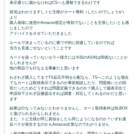
表示通りに届かなければCSへも通報できるわけです
状況はわかりますしトピ主様がカート権利（したいのでしょうが）
より
購入者様に迷惑やAmazon規定が有効でないことを主張したいとも感
じましたので
アドバイスをさせていただきました
ルールで決まっているのに裏ワザ的に回避しているのでれば
当方も見過ごせないということです
カードを扱っていないセラー様方には今回のASINは関係ないことか
もしれませんが
他の商品でも行なえる事象だと思います
わざわざ購入してまでTS反応不明を心配なら、TSへこのような場合
でもカートは取得表示できるのか事前相談したり、問題無いとの回
答だったためどうすれば問題定義できるのか？購入して噓表示出て
申請却下されず証拠提出すれば調査・対応してくれるのかだと思い
ます
結果は行なってみないとわかりませんし、カート取得条件はBLBOX
と逃げられるかもしれません
また、トピ主様が同じ真似をしたら同じようになるのか？いずれ違
反ペナが発生するのかもAmazon次第なのでわかりません
＞相当数の低評価（配達遅延）があっても、問題なくカート獲得し