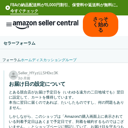
FBAの納品配送料が15,000円割引、保管料や返送料が無料に。
今すぐチェック
さっそ
く始め
る
セラーフォーラム
フォーラム
ホーム
ディスカッション
グループ
中
Seller_HYyzLLSH0xc3K
文
3か月前
-
お届け日の設定について
CN
とある競合店がお届け予定日を（いわゆる遠方の二日地域でも）翌日
に設定して、カートを獲得しています。
Deutsch
本当に翌日に届くのであれば、たいしたものですし、何の問題もあり
- DE
ません。
しかしながら、このショップは「Amazonの購入画面上に表示されて
Español
いる到着予定日はあくまで予定日です、到着を確約するものではござ
- ES
いません。」とショップページに明記していて、お届け日を守るつも