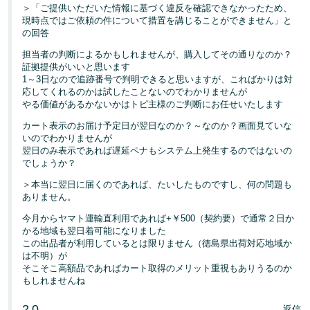
＞「ご提供いただいた情報に基づく違反を確認できなかったため、
現時点ではご依頼の件について措置を講じることができません」と
の回答
担当者の判断によるかもしれませんが、購入してその通りなのか？
証拠提供がいいと思います
1～3日なので追跡番号で判明できると思いますが、こればかりは対
応してくれるのかは試したことないのでわかりませんが
やる価値があるかないかはトピ主様のご判断にお任せいたします
カート表示のお届け予定日が翌日なのか？～なのか？画面見ていな
いのでわかりませんが
翌日のみ表示であれば遅延ペナもシステム上発生するのではないの
でしょうか？
＞本当に翌日に届くのであれば、たいしたものですし、何の問題も
ありません。
今月からヤマト運輸直利用であれば+￥500（契約要）で通常２日か
かる地域も翌日着可能になりました
この出品者が利用しているとは限りません（徳島県出荷対応地域か
は不明）が
そこそこ高額品であればカート取得のメリット重視もありうるのか
もしれませんね
2
0
返信