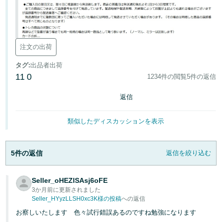
く
English
始
- JP
め
る
注文の出荷
タグ
:
出品者出荷
11
0
1234件の閲覧
5件の返信
返信
類似したディスカッションを表示
5件の返信
返信を絞り込む
Seller_oHEZlSAsj6oFE
3か月前に更新されました
Seller_HYyzLLSH0xc3K様の投稿
への返信
お察しいたします 色々試行錯誤あるのですね勉強になります