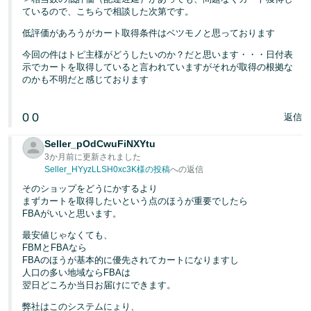
ているので、こちらで相談した次第です。
低評価があろうがカート取得条件はベツモノと思っております
今回の件はトピ主様がどうしたいのか？だと思います・・・日付表
示でカートを取得していると言われていますがそれが取得の根拠な
のかも不明だと感じております
0
0
返信
Seller_pOdCwuFiNXYtu
3か月前に更新されました
Seller_HYyzLLSH0xc3K様の投稿
への返信
そのショップをどうにかするより
まずカートを取得したいという点のほうが重要でしたら
FBAがいいと思います。
最安値じゃなくても、
FBMとFBAなら
FBAのほうが基本的に優先されてカートになりますし
人口の多い地域ならFBAは
翌日どころか当日お届けにできます。
弊社はこのシステムにょり、