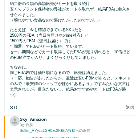
約二倍の金額の高額転売がカートを取り続け
安くてブランド保持者の弊社がカートを取れず、結局FBAに参入さ
せられました。
（壊れやすい食品なので避けたかったのですが…）
たとえば、今も確認できているSKUだと
2500円のFBA（当日お届けやprime対応）と、
1500円のFBM（翌日お届け）では、
年間通してFBAがカート取得しています。
セール期間などでカート取得してたFBAが売り切れると、10倍ほど
のFBM注文が入り、よくびっくりしていました。
ちなみに、
同じFBA内では価格順になるので、転売は消えました。
（一応、勧告があったからか、最近は安いFBMがあると、テキスト
のみで「最安値のショップがほかにあるよう」ですみたいな文言は
表示されるが、目立たないし、結局おすすめやカートはFBAが勝
つ）
3
0
返信
Sky_Amazon
3か月前
Seller_HYyzLLSH0xc3K様の投稿
への返信