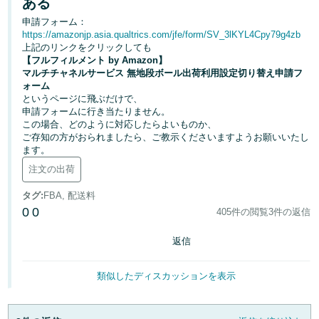
ある
申請フォーム：
Français
https://amazonjp.asia.qualtrics.com/jfe/form/SV_3lKYL4Cpy79g4zb
- FR
上記のリンクをクリックしても
【フルフィルメント by Amazon】
マルチチャネルサービス 無地段ボール出荷利用設定切り替え申請フ
Italiano
ォーム
- IT
というページに飛ぶだけで、
申請フォームに行き当たりません。
한
この場合、どのように対応したらよいものか、
日
ご存知の方がおられましたら、ご教示くださいますようお願いいたし
국
本
ます。
語
어
注文の出荷
-
KR
タグ
:
FBA, 配送料
ロ
0
0
405件の閲覧
3件の返信
グ
日
イ
ン
返信
本
語
類似したディスカッションを表示
-
さ
JP
っ
そ