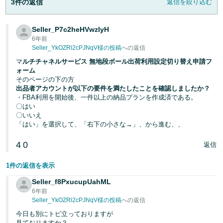
3件の返信
返信を絞り込む
く
English
始
- JP
め
Seller_P7c2heHVwzIyH
る
6年前
Seller_YkOZRl2cPJNqV様の投稿
への返信
マ
ルチチャネルサービス 無地段ボール出荷利用設定切り替え申請フ
ォーム
そのページの下の方
出品者アカウントが以下の要件を満たしたことを確認しましたか？
・FBA利用を開始後、一件以上の納品プランを作成済である。
〇はい
〇いいえ
「はい」を選択して、「右下の小さな→」、から進む、、
4
0
返信
1件の返信を表示
Seller_f8PxucupUahML
6年前
Seller_YkOZRl2cPJNqV様の投稿
への返信
今日も別にトピ立っておりますが
見ておりますか？