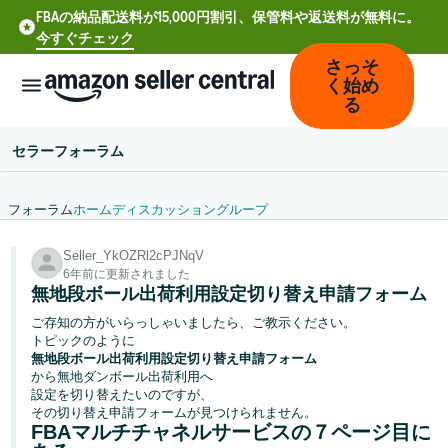
FBAの納品配送料が15,000円割引、保管料や返送料が無料に。
今すぐチェック
さっそ
く始め
る
セラーフォーラム
フォーラム
ホーム
ディスカッション
グループ
中
Seller_YkOZRl2cPJNqV
文
6年前に更新されました
-
無地段ボール出荷利用設定切り替え申請フォーム
CN
ご存知の方がいらっしゃいましたら、ご教示ください。
トピックのように
Deutsch
無地段ボール出荷利用設定切り替え申請フォーム
- DE
から無地ダンボール出荷利用へ
設定を切り替えたいのですが、
その切り替え申請フォームが見つけられません。
Español
FBAマルチチャネルサービスの７ページ目に
- ES