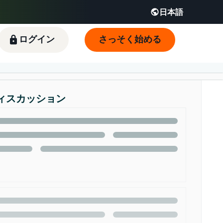
日本語
English - JP
 JP
ログイン
さっそく始める
ィスカッション