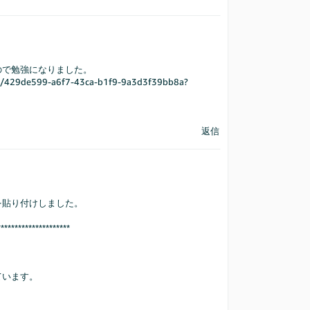
ので勉強になりました。
ons/t/429de599-a6f7-43ca-b1f9-9a3d3f39bb8a?
返信
を貼り付けしました。
*********************
ています。