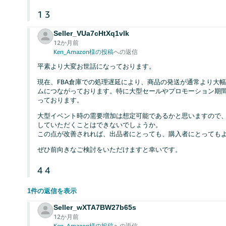
1
3
Seller_VUa7cHtXq1vlk
12か月前
Ken_Amazon様の投稿
への返信
平素より大変お世話になっております。
現在、FBA倉庫での処理遅延により、商品の発送が通常より大
ムにつながっております。特に大型セールやプロモーション期
っております。
大型イベント時の需要増加は想定可能であるかと思いますので
していただくことはできないでしょうか。
この点が改善されれば、出品者にとっても、購入者にとっても
ぜひ前向きなご検討をいただけますと幸いです。
4
4
1件の返信を表示
Seller_wXTA7BW27b65s
12か月前
Ken_Amazon様の投稿
への返信