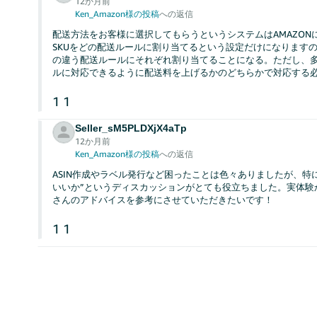
12か月前
Ken_Amazon様の投稿
への返信
配送方法をお客様に選択してもらうというシステムはAMAZONに
SKUをどの配送ルールに割り当てるという設定だけになりますの
の違う配送ルールにそれぞれ割り当てることになる。ただし、
ルに対応できるように配送料を上げるかのどちらかで対応する
1
1
Seller_sM5PLDXjX4aTp
12か月前
Ken_Amazon様の投稿
への返信
ASIN作成やラベル発行など困ったことは色々ありましたが、特
いいか”というディスカッションがとても役立ちました。実体験
さんのアドバイスを参考にさせていただきたいです！
1
1