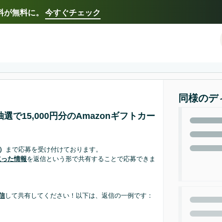
送料が無料に。
今すぐチェック
Select your preferred language
Français - FR
Italiano - IT
한국어 - KR
日本語 -
同様のデ
で15,000円分のAmazonギフトカー
まで応募を受け付けております。
時）
を返信という形で共有することで応募できま
立った情報
して共有してください！以下は、返信の一例です：
信