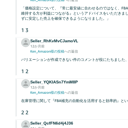
「価格設定について、『常に最安値に合わせるのではなく、FB
維持する方が利益につながる』というアドバイスをいただきま
ずに安定した売上を確保できるようになりました。」
1
3
Seller_RhKvMvCJamoVL
12か月前
Ken_Amazon様の投稿
への返信
バリエーションが作成できない件のコメントが役にたちました
1
2
Seller_YQKIASn7YmM8P
12か月前
Ken_Amazon様の投稿
への返信
在庫管理に関して『FBA補充の自動化を活用すると効率的』と
2
2
Seller_QcfFN6d4j4J36