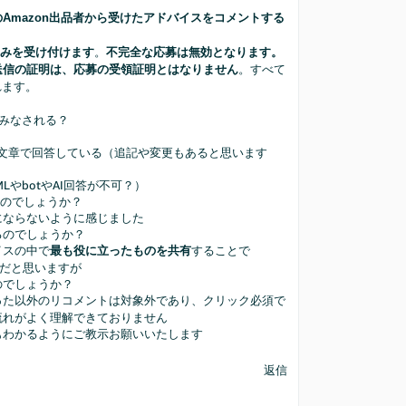
のAmazon出品者から受けたアドバイスをコメントする
。
のみを受け付けます
不完全な応募は無効となります。
。すべて
送信の証明は、応募の受領証明とはなりません
れます。
とみなされる？
？
文章で回答している（追記や変更もあると思います
やbotやAI回答が不可？）
るのでしょうか？
にならないように感じました
なるのでしょうか？
イスの中で
することで
最も役に立ったものを共有
とだと思いますが
のでしょうか？
った以外のリコメントは対象外であり、クリック必須で
の流れがよく理解できておりません
もわかるようにご教示お願いいたします
返信