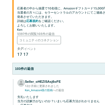
応募者の中から抽選で10名様に、Amazonギフトカード15,0
当選者の方々には、セラーセントラルのアカウントにてご連絡さ
発表させていただきます。
詳細は
をご確認ください。
応募規約
よろしくお願いいたします。
Ken
3397件の閲覧
103件の返信
コミュニティのコネクション
タグ
:
イベント
17
17
103件の返信
Seller_oHEZlSAsj6oFE
12か月前に更新されました
Ken_Amazon様の投稿
への返信
失礼いたします
当方の読解力がないのか？いまいち応募方法がわかりません