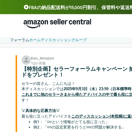
FBAの納品配送料が15,000円割引、保管料や返
Deutsch - DE
Español - ES
中文 - CN
フォーラム
ホーム
ディスカッション
グループ
Ken_Amazon
12か月前
【特別企画】セラーフォーラムキャンペーン 抽選
ドをプレゼント！
セラーの皆さん、こんにちは！
本ディスカッションでは
2025年9月3日（水）23:59（日本標準
これまでに他のセラーさまから得たアドバイスの中で最も役に
す！
💡
💡
具体的な応募方法
最も役に立ったアドバイスを
このディスカッション(本投稿)に返
例1：「○○という情報がとても役に立った」
例2：「○○の設定変更を行うと□□の問題が解決する」