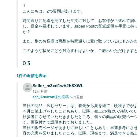

こんにちは、2つ質問があります。
時間通りに配送を完了した注文に対して、お客様が「遅れて届
し、返金を要求しています。Japan Postの配送証明を手元
か？
また、別のお客様は商品を時間通りに受け取っているにもかか
このような状況にどう対応すればよいか、ご教示いただけます
0
3
1件の返信を表示
Seller_m3xd1wV2h8XWL
12か月前
Ken_Amazon様の投稿
への返信
当社の商品「飲むゼリー」は、春先から夏を経て、晩秋までが
４月に値上げをしたこともあり、以降、売上の横ばいが続いて
社参考にさせていただきましたところ、個々の商品の販売ペー
く、画像付きで説明されておりました。
当社の販売ページがあまりに寂しいこともあり、早速参考にさせ
容の充実を図りましたところ、以降、現在まで、満足できる売