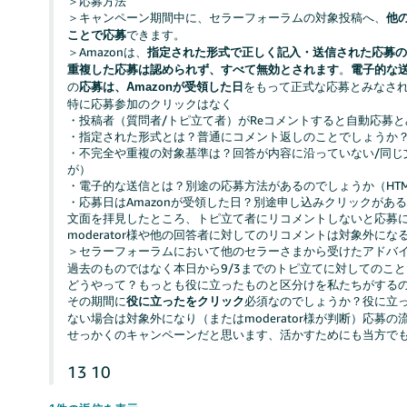
＞応募方法
＞キャンペーン期間中に、セラーフォーラムの対象投稿へ、
他
できます。
ことで応募
＞Amazonは、
指定された形式で正しく記入・送信された応募
。
重複した応募は認められず、すべて無効とされます
電子的な
の
をもって正式な応募とみなさ
応募は、Amazonが受領した日
特に応募参加のクリックはなく
・投稿者（質問者/トピ立て者）がReコメントすると自動応募
・指定された形式とは？普通にコメント返しのことでしょうか
・不完全や重複の対象基準は？回答が内容に沿っていない/同じ
が）
・電子的な送信とは？別途の応募方法があるのでしょうか（HTML
・応募日はAmazonが受領した日？別途申し込みクリックがあ
文面を拝見したところ、トピ立て者にリコメントしないと応募
moderator様や他の回答者に対してのリコメントは対象外に
＞セラーフォーラムにおいて他のセラーさまから受けたアドバ
過去のものではなく本日から9/3までのトピ立てに対してのこ
どうやって？もっとも役に立ったものと区分けを私たちがする
その期間に
必須なのでしょうか？役に立
役に立ったをクリック
ない場合は対象外になり（またはmoderator様が判断）応募
せっかくのキャンペーンだと思います、活かすためにも当方で
13
10