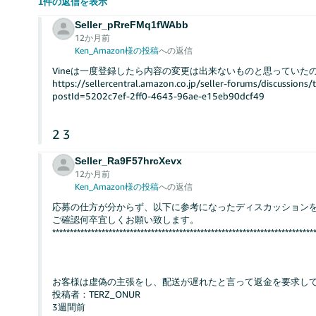
1件の返信を表示
Seller_pRreFMq1fWAbb
12か月前
Ken_Amazon様の投稿
への返信
Vineは一度登録したら内容の変更は出来ないものと思っていた
https://sellercentral.amazon.co.jp/seller-forums/discussi
postId=5202c7ef-2ff0-4643-96ae-e15eb90dcf49
2
3
Seller_Ra9F57hrcXevx
12か月前
Ken_Amazon様の投稿
への返信
応募の仕方が分からず、以下に参考になったディスカッション
ご確認何卒宜しくお願い致します。
**************************************************************************
お客様は虚偽の主張をし、配送が遅れたと言って返金を要求し
投稿者：TERZ_ONUR
3週間前