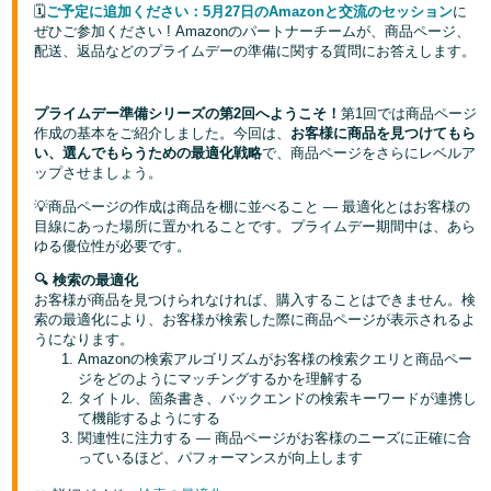
🗓️
ご予定に追加ください：5月27日のAmazonと交流のセッション
に
ぜひご参加ください ! Amazonのパートナーチームが、商品ページ、
Français
配送、返品などのプライムデーの準備に関する質問にお答えします。
- FR
Italiano
プライムデー準備シリーズの第2回へようこそ！
第1回では商品ページ
作成の基本をご紹介しました。今回は、
お客様に商品を見つけてもら
- IT
い、選んでもらうための最適化戦略
で、商品ページをさらにレベルア
ップさせましょう。
한
💡商品ページの作成は商品を棚に並べること — 最適化とはお客様の
日
국
目線にあった場所に置かれることです。プライムデー期間中は、あら
本
語
어
ゆる優位性が必要です。
-
🔍 検索の最適化
KR
お客様が商品を見つけられなければ、購入することはできません。検
ロ
索の最適化により、お客様が検索した際に商品ページが表示されるよ
グ
うになります。
日
イ
Amazonの検索アルゴリズムがお客様の検索クエリと商品ペー
ン
本
ジをどのようにマッチングするかを理解する
タイトル、箇条書き、バックエンドの検索キーワードが連携し
語
て機能するようにする
-
関連性に注力する — 商品ページがお客様のニーズに正確に合
さ
っているほど、パフォーマンスが向上します
JP
っ
そ