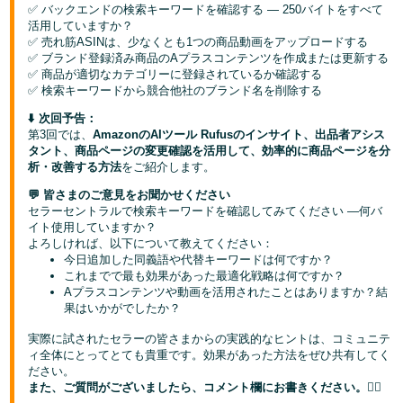
✅ バックエンドの検索キーワードを確認する — 250バイトをすべて
活用していますか？
✅ 売れ筋ASINは、少なくとも1つの商品動画をアップロードする
✅ ブランド登録済み商品のAプラスコンテンツを作成または更新する
✅ 商品が適切なカテゴリーに登録されているか確認する
✅ 検索キーワードから競合他社のブランド名を削除する
⬇️ 次回予告：
第3回では、
AmazonのAIツール Rufusのインサイト、出品者アシス
タント、商品ページの変更確認を活用して、効率的に商品ページを分
析・改善する方法
をご紹介します。
💬 皆さまのご意見をお聞かせください
セラーセントラルで検索キーワードを確認してみてください —何バ
イト使用していますか？
よろしければ、以下について教えてください：
今日追加した同義語や代替キーワードは何ですか？
これまでで最も効果があった最適化戦略は何ですか？
Aプラスコンテンツや動画を活用されたことはありますか？結
果はいかがでしたか？
実際に試されたセラーの皆さまからの実践的なヒントは、コミュニテ
ィ全体にとってとても貴重です。効果があった方法をぜひ共有してく
ださい。
また、ご質問がございましたら、コメント欄にお書きください。👇🏻