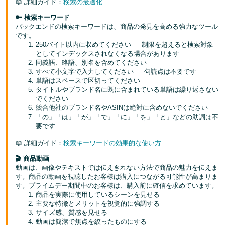
📖 詳細ガイド：
検索の最適化
く
English
始
🔑 検索キーワード
- JP
め
バックエンドの検索キーワードは、商品の発見を高める強力なツール
る
です。
250バイト以内に収めてください — 制限を超えると検索対象
としてインデックスされなくなる場合があります
同義語、略語、別名を含めてください
すべて小文字で入力してください — 句読点は不要です
単語はスペースで区切ってください
タイトルやブランド名に既に含まれている単語は繰り返さない
でください
競合他社のブランド名やASINは絶対に含めないでください
「の」「は」「が」「で」「に」「を」「と」などの助詞は不
要です
📖 詳細ガイド：
検索キーワードの効果的な使い方
🎬 商品動画
動画は、画像やテキストでは伝えきれない方法で商品の魅力を伝えま
す。商品の動画を視聴したお客様は購入につながる可能性が高まりま
す。プライムデー期間中のお客様は、購入前に確信を求めています。
商品を実際に使用しているシーンを見せる
主要な特徴とメリットを視覚的に強調する
サイズ感、質感を見せる
動画は簡潔で焦点を絞ったものにする