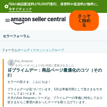
FBAの納品配送料が15,000円割引、保管料や返送料が無料に。
今すぐチェック
さっそ
く始め
る
セラーフォーラム
フォーラム
ホーム
ディスカッション
グループ
中
Kai_Amazon
文
モデレーターにより3か月前に更新されました
-
🛒プライムデー：商品ページ最適化のコツ（その
CN
2）
セラーの皆さま、こんにちは！
Deutsch
プライムデーが近づいています。5月は準備月間として皆さまをサポ
- DE
ートしてまいります。☺️
今月のAsk Amazonシリーズは、プライムデーの準備に特化しており
Español
皆さまからご要望の多かったテーマを取り上げています。
- ES