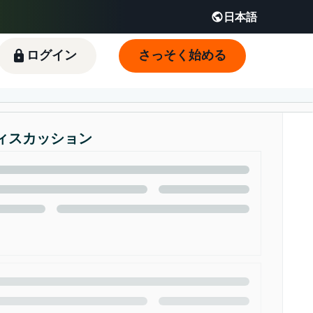
日本語
English - JP
 JP
ログイン
さっそく始める
ィスカッション