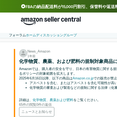
FBAの納品配送料が15,000円割引、保管料や返
Deutsch - DE
Español - ES
中文 - CN
フォーラム
ホーム
ディスカッション
グループ
News_Amazon
1年前
化学物質、農薬、および肥料の規制対象商品
Amazonでは、購入者の安全を守り、日本の有害物質に関する
るポリシーの対象範囲を拡大します。
2025年6月16日以降、以下の商品は
Amazon.co.jp
での販売が禁
アスベストを含む、またはアスベストを含む可能性が高
化学物質の審査および製造などの規制に関する法律（化
詳細は、
化学物質、農薬および肥料
をご覧ください。
65件の閲覧
0件の返信
ニュースとお知らせ