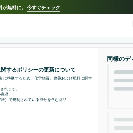
送料が無料に。
今すぐチェック
Select your preferred language
Français - FR
Italiano - IT
한국어 - KR
日本語 -
同様のデ
に関するポリシーの更新について
規制に準拠するため、化学物質、農薬および肥料に関す
止されます。
い商品
審法）で規制されている成分を含む商品