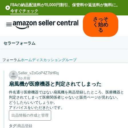
FBAの納品配送料が15,000円割引、保管料や返送料が無料に。
今すぐチェック
さっそ
く始め
る
セラーフォーラム
フォーラム
ホーム
ディスカッション
グループ
中
Seller_vZoGoP4Z7bHRq
文
3か月前
-
扇風機が医療機器と判定されてしまった
CN
件名通り医療機器ではない扇風機を商品登録したところ、医療機器と
判定されてしまって医療関係者じゃないと販売ページが見れない。
Deutsch
どうしたらいいでしょうか。
- DE
アドバイスをいただきたいです。
出品情報の作成と管理
Español
タグ
:
商品登録
- ES