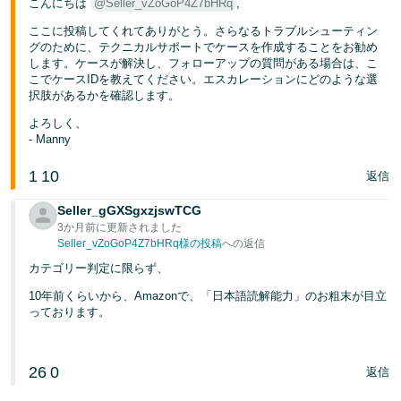
こんにちは
@Seller_vZoGoP4Z7bHRq
,
ここに投稿してくれてありがとう。さらなるトラブルシューティン
グのために、テクニカルサポートでケースを作成することをお勧め
します。ケースが解決し、フォローアップの質問がある場合は、こ
こでケースIDを教えてください。エスカレーションにどのような選
択肢があるかを確認します。
よろしく、
- Manny
1
10
返信
Seller_gGXSgxzjswTCG
3か月前に更新されました
Seller_vZoGoP4Z7bHRq様の投稿
への返信
カテゴリー判定に限らず、
10年前くらいから、Amazonで、「日本語読解能力」のお粗末が目立
っております。
26
0
返信