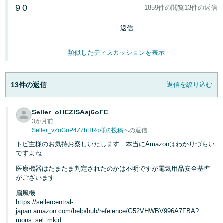
9
0
1859件の閲覧
13件の返信
Français
返信
- FR
Italiano
類似したディスカッションを表示
- IT
13件の返信
返信を絞り込む
한
日
국
本
語
어
Seller_oHEZlSAsj6oFE
3か月前
-
Seller_vZoGoP4Z7bHRq様の投稿
への返信
KR
ロ
トピ主様のお気持お察しいたします 本当にAmazonはわかりづらい
グ
ですよね
日
イ
ン
医療機器はたまたま判定されたのかは不明ですが電気用品安全基準
本
がございます
語
扇風機
-
https://sellercentral-
さ
JP
japan.amazon.com/help/hub/reference/G52VHWBV996A7FBA?
っ
mons_sel_mkid
そ