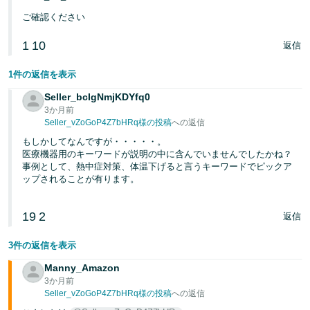
く
English
ご確認ください
始
- JP
め
る
1
10
返信
1件の返信を表示
Seller_bcIgNmjKDYfq0
3か月前
Seller_vZoGoP4Z7bHRq様の投稿
への返信
もしかしてなんですが・・・・・。
医療機器用のキーワードが説明の中に含んでいませんでしたかね？
事例として、熱中症対策、体温下げると言うキーワードでピックア
ップされることが有ります。
19
2
返信
3件の返信を表示
Manny_Amazon
3か月前
Seller_vZoGoP4Z7bHRq様の投稿
への返信