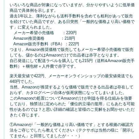
いろいろな商品が対象になっていますが、分かりやすいように低単価
商品で具体例を示します。
Français
過去1年以上、薄利ながらも送料手数料を含めても粗利があって販売
- FR
を続けていた商品ですが、ある日突然「一般的な価格より高い価格で
す」に変えられました。
Italiano
メーカー希望小売価格 ：220円
Amazon推奨価格 ：218円
- IT
Amazon販売手数料（FBA）：222円
つまり、Amazon推奨価格で販売してもメーカー希望小売価格で販売
한
しても、儲かるのはAmazonだけで出品者は赤字となります。
日
自己発送にして配送ラベルを購入しても215円（送料&Amazon販売手
국
本
数料）＋梱包材＋人件費で赤字です。
語
어
楽天最安値で422円、メーカーオンラインショップの最安値発送でも
-
440円でした。
KR
当然、Amazonが推奨するような価格で販売できる出品者は存在して
ロ
おらず、カタログページ自体が仮死状態になってしまいました。
グ
このAmazonの処置についてAmazonだけが利益を得る仕組みを強要
日
イ
ン
しており、独禁法に定められた「優位的立場の濫用」にもあたる可能
本
性があるのでは？と思い詳細の確認と皆様のご見解をお聞かせいただ
きたく存じます。
語
-
①Amazonが「一般的な価格より高い価格です」とする根拠の確認方
さ
法をご存じでしたら教えてください（テクサポは当然の様に「開示し
JP
っ
てません」と回答してましたが・・・）
そ