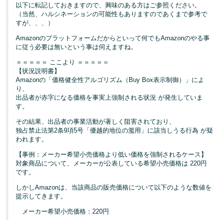
以下に転記しておきますので、興味のある方はご参照ください。
（当然、ハルシネーションの可能性もありますのであくまで参考で
すが、、、）
Amazonのプラットフォームだからといって何でもAmazonのやる事
に従う必要は無いという事は伺えますね。
＝＝＝＝＝ ここより ＝＝＝＝＝
【状況説明書】
Amazonの「価格健全性アルゴリズム（Buy Box表示制御）」によ
り、
出品者が赤字になる価格を事実上強制される状況 が発生していま
す。
その結果、出品者の事業活動が著しく阻害されており、
独占禁止法第2条9項5号「優越的地位の濫用」に該当しうる行為 が疑
われます。
【事例：メーカー希望小売価格より低い価格を強制されるケース】
対象商品について、メーカーが公表している希望小売価格は 220円
です。
しかしAmazonは、当該商品の販売価格について以下のような数値を
提示してきます。
メーカー希望小売価格：220円