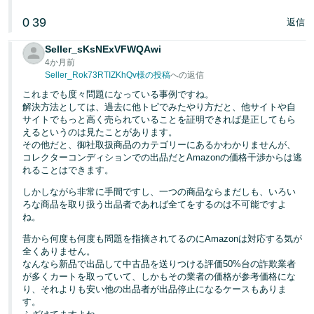
0
39
返信
Seller_sKsNExVFWQAwi
4か月前
Seller_Rok73RTIZKhQv様の投稿
への返信
これまでも度々問題になっている事例ですね。
解決方法としては、過去に他トピでみたやり方だと、他サイトや自
サイトでもっと高く売られていることを証明できれば是正してもら
えるというのは見たことがあります。
その他だと、御社取扱商品のカテゴリーにあるかわかりませんが、
コレクターコンディションでの出品だとAmazonの価格干渉からは逃
れることはできます。
しかしながら非常に手間ですし、一つの商品ならまだしも、いろい
ろな商品を取り扱う出品者であれば全てをするのは不可能ですよ
ね。
昔から何度も何度も問題を指摘されてるのにAmazonは対応する気が
全くありません。
なんなら新品で出品して中古品を送りつける評価50%台の詐欺業者
が多くカートを取っていて、しかもその業者の価格が参考価格にな
り、それよりも安い他の出品者が出品停止になるケースもありま
す。