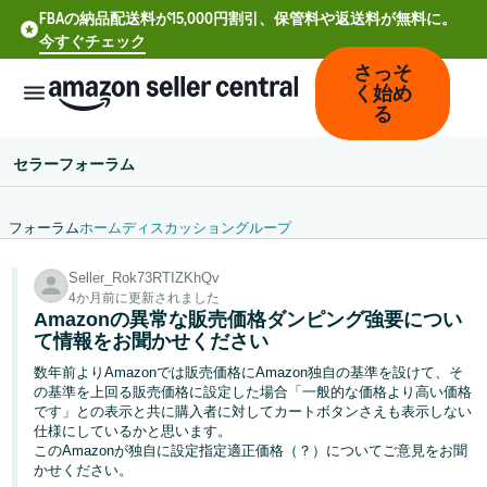
FBAの納品配送料が15,000円割引、保管料や返送料が無料に。
今すぐチェック
さっそ
く始め
る
セラーフォーラム
フォーラム
ホーム
ディスカッション
グループ
中
Seller_Rok73RTIZKhQv
文
4か月前に更新されました
-
Amazonの異常な販売価格ダンピング強要につい
CN
て情報をお聞かせください
数年前よりAmazonでは販売価格にAmazon独自の基準を設けて、そ
Deutsch
の基準を上回る販売価格に設定した場合「一般的な価格より高い価格
- DE
です」との表示と共に購入者に対してカートボタンさえも表示しない
仕様にしているかと思います。
このAmazonが独自に設定指定適正価格（？）についてご意見をお聞
Español
かせください。
- ES