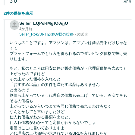
3
0
返信
2件の返信を表示
Seller_LQPcRMgfO0qjO
4か月前
Seller_Rok73RTIZKhQv様の投稿
への返信
いつものことですよ。アマゾンは。アマゾンは商品売るだけじゃな
くて
プラットフォームでも収入を得られるのでダンピング価格で投げ売
りします。
あと、私のところは円安に伴い販売価格が（代理店価格も含めて）
上がったのですけど
その上がった価格を入れると
「おすすめ出品」の要件を満たす出品はありません
と出るので
物価も上がっているし代理店の価格も値上げしている、円安でそも
そもの価格も
上がっているからいつまでも同じ価格で売れるわけもなく
なんとかしてと言いましたけど
仕入れ価格がわかる書類を出せと。
仕入れ価格がわかっても定価がわからないでしょ
定価はここに書いてありますよ
と代理店の上代価格が示されているURLを入れましたが