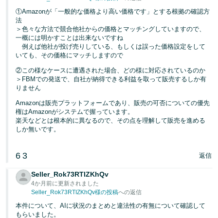
①Amazonが「一般的な価格より高い価格です」とする根拠の確認方
法
＞色々な方法で競合他社からの価格とマッチングしていますので、
一概には明かすことは出来ないですね
例えば他社が投げ売りしている、もしくは誤った価格設定をして
いても、その価格にマッチしますので
②この様なケースに遭遇された場合、どの様に対応されているのか
＞FBMでの発送で、自社が納得できる利益を取って販売するしか有
りません
Amazonは販売プラットフォームであり、販売の可否についての優先
権はAmazonがシステムで握っています。
楽天などとは根本的に異なるので、その点を理解して販売を進める
しか無いです。
6
3
返信
Seller_Rok73RTIZKhQv
4か月前に更新されました
Seller_Rok73RTIZKhQv様の投稿
への返信
本件について、AIに状況のまとめと違法性の有無について確認して
もらいました。