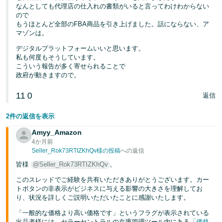
なんとしても代理店の仕入れの書類がいると言ってわけわからない
ので
もうほとんど全部のFBA商品を引き上げました。話にならない、ア
マゾンは。
デジタルプラットフォームいいと思います。
私も何度もそうしています。
こういう報告が多く寄せられることで
政府が動きますので。
11
0
返信
2件の返信を表示
Amyy_Amazon
4か月前
Seller_Rok73RTIZKhQv様の投稿
への返信
皆様
@Seller_Rok73RTIZKhQv
,
このスレッドでご経験を共有いただきありがとうございます。カー
トボタンの非表示がビジネスに与える影響の大きさを理解してお
り、状況を詳しくご説明いただいたことに感謝いたします。
「一般的な価格より高い価格です」というフラグが表示されている
出品者様には、セラーセントラルの在庫管理ツール内にある
「価格