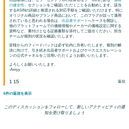
の健全性」
セクションをご確認いただくことをお勧めします。該当
するASINの詳細と推奨される対応手順をご確認いただけます。特に
オリジナル商品やブランド商品において、このフラグが誤って適用
されていると思われる場合は、
出品者サポート
へケースを開設し、
他のプラットフォームでの価格情報やメーカーの価格設定に関する
資料など、裏付けとなる証拠書類を添付してご提出ください。担当
チームが個別の状況を確認いたします。
皆様からのフィードバックは必ず社内に共有いたします。個別の解
決に向けて、引き続き出品者サポートおよびケースエスカレーショ
ンの公式チャネルをご活用いただくようお願いいたします。
よろしくお願いいたします,
-Amyy
1
15
返信
6件の返信を表示
このディスカッションをフォローして、新しいアクティビティの通
知を受け取りましょう