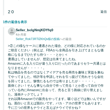
2
0
返信
1件の返信を表示
Seller_bcIgNmjKDYfq0
4か月前
Seller_Rok73RTIZKhQv様の投稿
への返信
>②この様なケースに遭遇された場合、どの様に対応されているのか
ご助言ください（例えば、FBAから全商品を引き上げてまともな価
格になるまでひたすら待つ・・・とか）<
遭遇はしていませんが、想定は出来てましたね。
Amazonに入る入り口が違う入り口だったのであまりセラー共通とは
なりませんが・・・・・。
私は物品を売るのではなくアイデアを売る商売を趣味と実益を兼ね
てやってました。特許等を申請しそれを引っ提げて売れそうな会社
を回ってました。惨憺たるものでは有りましたが・・・・・。
面倒くさい！そんな事なら自分で作って売る！とか思って自分で作
っている内にAmazonに出会って、売ると言う路線に切り替えまし
た。漫画チックでしょ？
それ以降Amazonでの販売をやってます。騒ぐほどでは無いんですが
ね。面白いと言えば面白いです。バカ・アホの世界でもあります。
千に三つの世界もナウイと言えばナウイですかね？