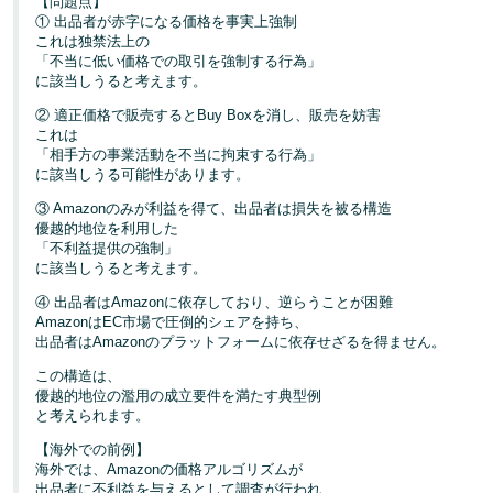
【問題点】
① 出品者が赤字になる価格を事実上強制
これは独禁法上の
「不当に低い価格での取引を強制する行為」
に該当しうると考えます。
② 適正価格で販売するとBuy Boxを消し、販売を妨害
これは
「相手方の事業活動を不当に拘束する行為」
に該当しうる可能性があります。
③ Amazonのみが利益を得て、出品者は損失を被る構造
優越的地位を利用した
「不利益提供の強制」
に該当しうると考えます。
④ 出品者はAmazonに依存しており、逆らうことが困難
AmazonはEC市場で圧倒的シェアを持ち、
出品者はAmazonのプラットフォームに依存せざるを得ません。
この構造は、
優越的地位の濫用の成立要件を満たす典型例
と考えられます。
【海外での前例】
海外では、Amazonの価格アルゴリズムが
出品者に不利益を与えるとして調査が行われ、