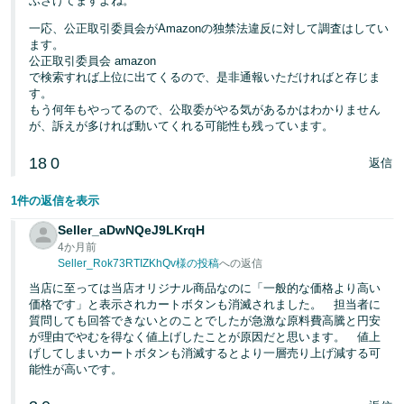
ふざけてますよね。
一応、公正取引委員会がAmazonの独禁法違反に対して調査はしてい
ます。
公正取引委員会 amazon
で検索すれば上位に出てくるので、是非通報いただければと存じま
す。
もう何年もやってるので、公取委がやる気があるかはわかりません
が、訴えが多ければ動いてくれる可能性も残っています。
18
0
返信
1件の返信を表示
Seller_aDwNQeJ9LKrqH
4か月前
Seller_Rok73RTIZKhQv様の投稿
への返信
当店に至っては当店オリジナル商品なのに「一般的な価格より高い
価格です」と表示されカートボタンも消滅されました。 担当者に
質問しても回答できないとのことでしたが急激な原料費高騰と円安
が理由でやむを得なく値上げしたことが原因だと思います。 値上
げしてしまいカートボタンも消滅するとより一層売り上げ減する可
能性が高いです。