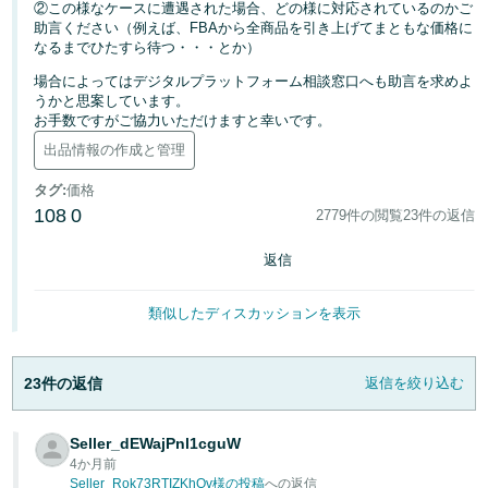
②この様なケースに遭遇された場合、どの様に対応されているのかご
く
English
助言ください（例えば、FBAから全商品を引き上げてまともな価格に
始
- JP
め
なるまでひたすら待つ・・・とか）
る
場合によってはデジタルプラットフォーム相談窓口へも助言を求めよ
うかと思案しています。
お手数ですがご協力いただけますと幸いです。
出品情報の作成と管理
タグ
:
価格
108
0
2779件の閲覧
23件の返信
返信
類似したディスカッションを表示
23件の返信
返信を絞り込む
Seller_dEWajPnl1cguW
4か月前
Seller_Rok73RTIZKhQv様の投稿
への返信