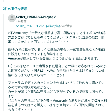
2件の返信を表示
Seller_HdXiAn3w4qAqV
4か月前
Seller_Rok73RTIZKhQv様の投稿
への返信
>①Amazonが「一般的な価格より高い価格です」とする根拠の確認
方法をご存じでしたら教えてください（テクサポは当然の様に「開
示してません」と回答してましたが・・・）
価格C●Mに載っているような商品の場合大手家電量販店などが独自
に設定しているポイントを加味すると
Amazonが提示している金額とつじつまが合う場合があります。
>②この様なケースに遭遇された場合、どの様に対応されているのか
ご助言ください（例えば、FBAから全商品を引き上げてまともな価
格になるまでひたすら待つ・・・とか）
フォーラムでディスカッションを作成したりして他の方に聞いてい
るのですが現状対処法がなく、
カートが閉じた商品は売り上げも下がっているので非常に困ってい
ます
（こちらの売り上げが下がる＝Amazon側も取り分が減って双方不利
益を被るのでは？と訴えていますが当然テンプレ回答で聞き入れて
もらえず・・・）