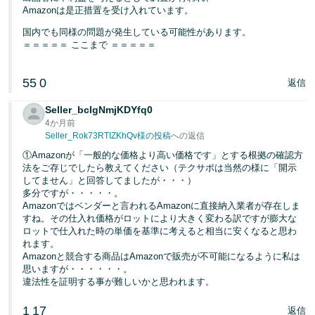
Amazonは是正措置を受け入れています。
国内でも同様の問題が発生している可能性があります。
＝＝＝＝＝ ここまで ＝＝＝＝＝
55
0
返信
Seller_bcIgNmjKDYfq0
4か月前
Seller_Rok73RTIZKhQv様の投稿
への返信
①Amazonが「一般的な価格より高い価格です」とする根拠の確認方
法をご存じでしたら教えてください（テクサポは当然の様に「開示
してません」と回答してましたが・・・）
多分ですが・・・・・。
Amazonではベンダーと言われるAmazonに直接納入業者が存在しま
すね。その仕入れ価格がロットにより大きく変わる訳ですが膨大な
ロットで仕入れた時の単価を基準に考えると相当に安くなると思わ
れます。
Amazonと競合する商品はAmazonで販売が不可能になるように私は
思いますが・・・・・・。
違法性を証明する事が難しいかと思われます。
1
17
返信