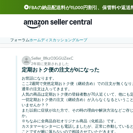
FBAの納品配送料が15,000円割引、保管料や返
Deutsch - DE
Español - ES
中文 - CN
フォーラム
ホーム
ディスカッション
グループ
Seller_8fkzO3GGUZexC
2年前に更新されました
定期おトク便の注文が0になった
お世話になります。
ここ2週間で突然定期おトク便（継続含め）での注文が無くなり
通常の注文は入ってきます。
人気の商品は定期おトク便の登録者数が70人近くいて、他にも
一切定期おトク便の注文（継続含め）が入らなくなるというこ
いませんか？？
また以前に症状が出た方で、その時の理由や解決方法などご存
か。
※ちなみに全商品自社オリジナル商品（化粧品）です。
カスタマーセンターにも電話しましたが、正常に作動している
ことですが腑に落ちないので相談させていただきます。