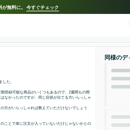
送料が無料に。
今すぐチェック
Select your preferred language
Français - FR
Italiano - IT
한국어 - KR
日本語 -
同様のデ
ました。
定期登録可能な商品がいくつもあるので、2週間もの間
とはなかったのですが、同じ症状が出てる方いらっしゃ
じの方がいらっしゃれば教えていただけないでしょう
とのことで単に注文が入っていないだけじゃないかとの