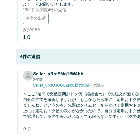
よろしくお願いいたします。
1302件の閲覧
4件の返信
注文の出荷
タグ
:
FBA
1
0
4件の返信
Seller_pRreFMq1fWAbb
2年前
Seller_8fkzO3GGUZexC様の投稿
への返信
＞ここ2週間で突然定期おトク便（継続含め）での注文が無くな
自分の注文を確認しましたが、もしかしたら単に「定期おトク
ませんね。というのも、先週はタイムセールをかけて定期おトク
上には定期おトク便の表示がなかったので。自分は定期おトク
で管理しているので表示されなくても困らないですが、バグで
2
0