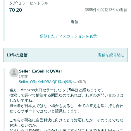
タグ
:
セラーセントラル
70
20
3885件の閲覧
13件の返信
Français
- FR
返信
Italiano
類似したディスカッションを表示
- IT
한
13件の返信
返信を絞り込む
日
국
本
語
어
Seller_EeSaiIHcQVXsr
-
1年前
KR
Seller_ORqKVN9BAtQl1様の投稿
への返信
ロ
グ
当方、Amazon大口セラーになって5年ほど経ちますが、
日
イ
検索して調べて解決する問題なのであれば、わざわざ問い合わせは
ン
しないですね。
本
担当者が日本人ではない場合もあるし、全ての答えを常に持ち合わ
語
せてるサポートではないと認識してます。
-
こちらが明確に自己解決に向けてどう対応したか、そのうえでなぜ
さ
JP
っ
解決しないのか、
そ
どういう回答が欲しいのかを明確にすればこれまであまり困ったこ