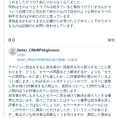
くれましたがコロナあたりからなくなりました。
現在はそのようなトラブルは起きていると報告うけていませんかそ
ういう仕様ですと言われて終わりなので自分のような弱小セラーの
相手するのはやめたのだと思っています。
意味あるかわかりませんが嫌がらせ受けたりでポイント下がりそう
なものは記録のため問い合わせしています。
8
0
返信
Seller_CNbBFkbgIomos
1年前
Seller_ORqKVN9BAtQl1様の投稿
への返信
アマゾンに照会をすると担当者が一回発言をやり取りするごとに変
わります。どうも「セラーの問題をどう解決するか」よりも「セラ
ーの質問をいかに多く打ち返したか」に評価基準が置かれているよ
うに感じます。いわゆるホットポテトというやつで、セラーに真摯
に耳を傾け1件解決する人間より、規則をコピペして2件打ち返した
人間のほうが評価されているのだと思います。
担当者の中にもきちんとセラーに耳を傾けて解決を探ろうとする優
秀な方はいます。我々にできることはそういう優秀な担当者を高く
評価することではないでしょうか。セラーサポートのメールには
「このサポートに満足いただけましたか」というリンクがありま
す。私はダメな担当者は容赦なく１を付けますが、満足した場合は