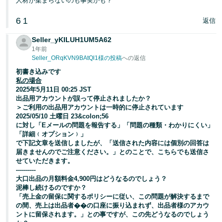
人材が集まらないのも事実かも？
6
1
返信
Seller_yKILUH1UM5A62
1年前
Seller_ORqKVN9BAtQl1様の投稿
への返信
初書き込みです
私の場合
2025年5月11日 00:25 JST
出品用アカウントが誤って停止されましたか？
＞ご利用の出品用アカウントは一時的に停止されています
2025/05/10 土曜日 23&colon;56
に対し「Eメールの問題を報告する」「問題の種類・わかりにくい」
「詳細﹙オプション﹚」
で下記文章を送信しましたが、「送信された内容には個別の回答は
届きませんのでご注意ください。」とのことで、こちらでも送信さ
せていただきます。
----------
大口出品の月額料金4,900円はどうなるのでしょう？
泥棒し続けるのですか？
「売上金の留保に関するポリシーに従い、この問題が解決するまで
の間、売上は出品者��の口座に振り込まれず、出品者様のアカウ
ントに留保されます。」との事ですが、この先どうなるのでしょう