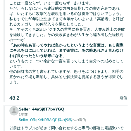
ことは一度ならず、いえ十度ならず、あります。
ただ、もしなにかしら建設的な方向を目指しての書き込みであれ
ば、いたずらに攻撃的な表現を用いるのは得策ではないでしょう。
私もすでに60年以上生きてきて今年からいよいよ「高齢者」と呼ば
れるカテゴリーの仲間入りを果たしました。
そしてそのうち2/3はビジネスの世界に身を置き、人並み以上の失敗
を経験してきました。その失敗多きわが人生から編み出した経験則
の一つが
「あの時ああ言ってやれば良かったというような言葉は、もし実際
にそれを口に出していれば、まず確実に、あの時あれさえ言わなけ
れば良かったという結果になる」
というもので、つい余計な一言を言ってしまう自分への戒めとして
います。
他の回答者の方も書かれていますが、怒りをぶつけるより、相手の
置かれた立場も斟酌し、具体的な解決策を提案するほうが得策でし
ょう。
48
2
返信
Seller_44aSj8T7bvYGQ
1年前
Seller_ORqKVN9BAtQl1様の投稿
への返信
以前はトラブルが起きて問い合わせすると専門の部署に電話繋いで