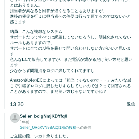
く
English
とはありません。
始
担当者が異なると回答が遅くなることもありますが、
- JP
め
進捗の催促を行えば担当者への催促は行って頂てるのではないかと
る
感じます
結局、こんな複雑なシステム
サポートだってすべては網羅してないだろうし、明確化されてない
ルールもありますので、
サポートに全ての期待を乗せて問い合わせしない方がいいと思いま
す
色んなECで販売してますが、まだ電話が繋がるだけ良い方だと思い
ます
少なからず問題点をログに残してくれてますし
Amazon以外のECによっては「担当じゃないので・・」みたいな感
じで引継ぎやログに残したりすらしてないのでは？って回答される
ことがありますので、まだ良い方じゃないですかね？
13
20
返信
Seller_bcIgNmjKDYfq0
1年前
Seller_ORqKVN9BAtQl1様の投稿
への返信
ご立腹の段、シカト承りました。