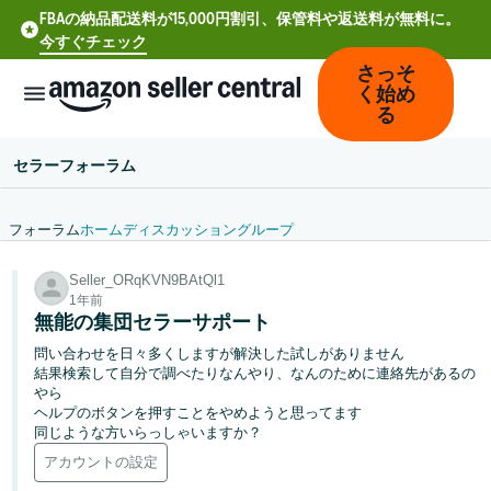
FBAの納品配送料が15,000円割引、保管料や返送料が無料に。
今すぐチェック
さっそ
く始め
る
セラーフォーラム
フォーラム
ホーム
ディスカッション
グループ
中
Seller_ORqKVN9BAtQl1
文
1年前
-
無能の集団セラーサポート
CN
問い合わせを日々多くしますが解決した試しがありません
結果検索して自分で調べたりなんやり、なんのために連絡先があるの
Deutsch
やら
- DE
ヘルプのボタンを押すことをやめようと思ってます
同じような方いらっしゃいますか？
Español
アカウントの設定
- ES