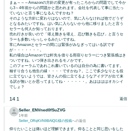
まぁ～～～Amazonの方針の変更が有ったころからの問題でして今か
ら3～4年前からの問題かと思われます。会社を代表して事に当たっ
ていないと言う事になるんですかね？
そのような方針に変わりはないので、気に入らなければ他でどうぞ
となるみたいですね。はい気に入らないから他に移りましたと言う
セラーも何人か知っております。
売れ行きが良いので「堪え難きを堪え、忍び難きを忍び」と言うセ
ラーも多数いらっしゃるみたいですね。
常にAmazonとセラーの間には緊張がみなぎってはいる訳です
が・・・・・・・。
私の場合はAmazonでは軒先を借りる雨宿りセラーにつき緊張感はき
ついですね。いつ弾き出されるモノかです。
このフォーラムであれこれ書いているのは自分の為に書いてます。
袖すり合うも他生の縁・・・・ですかね？。ここで多少なりとも役
に立てないようでは、皆さんの役に立てるようなアイデアが出て来
る訳が無いとか思ってましてね・・・・・・。あははははオカシイ
でしょ？
14
1
返信
Seller_ENVned0fSuZVG
1年前
Seller_ORqKVN9BAtQl1様の投稿
への返信
仰りたいことは痛いほど理解できます。仰ることと同じ思いをした