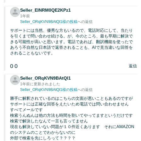
Seller_EINRM0QE2KPz1
1年前
Seller_ORqKVN9BAtQl1様の投稿
への返信
サポートには当然、優秀な方もいるので、電話対応にして、当たり
を引くまで問い合わせ続ける。が、今のところ、最も早期に解決で
きる可能性が高いと思います。電話であれば、翻訳機能を使ったで
あろう不自然な日本語で返答されることも、AIで見当違いな回答を
されることもないです。
0
0
返信
Seller_ORqKVN9BAtQl1
1年前に更新されました
Seller_ORqKVN9BAtQl1様の投稿
への返信
勝手に解釈されているのはこちらの文面が悪いこともあるのですが
サポートには正確な回答をえたいため電話では問い合わせません
すべてメールです
検索うんぬんは他の方法も時間を割いてやってますというだけです
検索で解決したなんて一言も言ってません
現在も解決していない問題が１０件近くあります それにAMAZON
のシステムのことでわからないのに
外部で検索を先にしろって？？？？