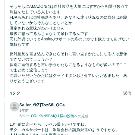
そもそもにAMAZONには自社製品を大量に出す方から相乗り数点で
利益をだしている人もいます
FBAもあれば自社発送もあり、みなさん違う状況なのに自分は経験
していないからそんなことないとか
否定される意味がわかりません
最後に怒ってるんじゃなくて呆れてるんです
同じ外資でいうとAppleのサポートの爪のアカでも飲ませてあげたい
気持ちです
反対意見を書き込んできたらそれに言い返すかたちになるのは想像
できないのでしょうか？
個別に返信すると言い争うかたちになるようなものが多いのでここ
でまとめて返信します
同調いただいたかたにはグッドボタンおさせていただきました あ
りがとうございます
12
2
返信
Seller_fkZjTozS8LQCa
1年前
Seller_ORqKVN9BAtQl1様の投稿
への返信
10年前に比べたら、レベル爆下がりですね。
テクニカルサポートは、派遣会社の請負派遣のようですから。