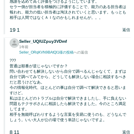
感謝を込めて高く評価をつけるようにしています。
セラー側が担当者を積極的に評価することで、能力のある担当者は
報われ、能力の低い担当者は淘汰されていくと思います。もっとも
相手は人間ではなくＡＩなのかもしれませんが。。。
19
1
返信
Seller_UQlUZpuy3VDmf
1年前
Seller_ORqKVN9BAtQl1様の投稿
への返信
???
普通は順番が逆じゃないですか？
問い合わせても解決しないから自分で調べるんじゃなくて、まずは
自分で調べてみてから、どうしても解決しない場合に相談するべき
だと思うけどなあ。
今の情報化時代、ほとんどの事は自分で調べて解決できると思いま
すけど。
私はほとんどのトラブルは自分で解決できましたし、手に負えない
問題もテクサポさんに相談したら解決できました。今のところ満足
してます。
相手を無能呼ばわりするような言葉を安易に使うのも、どうなんで
しょう。いい大人が公の場で使う単語じゃないですよ。
8
11
返信