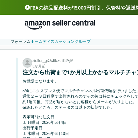
FBAの納品配送料が15,000円割引、保管料や返
Deutsch - DE
Español - ES
中文 - CN
フォーラム
ホーム
ディスカッション
グループ
Seller_giOc9kzcB8AjM
3か月前
注文から出荷まで1か月以上かかるマルチチャ
お世話になります。
5/4にエクスプレス便でマルチチャンネル出荷依頼を行いました
通常２～３日程度で出荷されるのでその後は特にチェックをし
約1週間後、商品が届かないとお客様からメールが入りました。
確認したところ、ステータスは以下の状態でした。
表示可能な注文日
: 月曜日, 2026年5月4日
出荷予定日
: 水曜日, 2026年6月10日