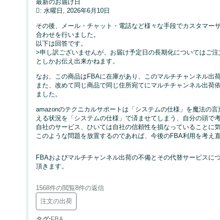
最新のお届け日
: 水曜日, 2026年6月10日
その後、メール・チャット・電話など様々な手段でカスタマーサ
合わせを行いました。
以下は回答です。
>申し訳ございませんが、お届け予定日の長期化についてはご注
としかお伝え出来かねます。
なお、この商品はFBAに在庫があり、このマルチチャンネル出
また、改めて同じ商品で同じ住所宛てにマルチチャンネル出荷
ました。
amazonのテクニカルサポートは「システムの仕様」を魔法の
える状況を「システムの仕様」で済ませてしまう、自分の頭で
自社のサービス、ひいては自社の信頼性を損なっていることに
このような問題を放置するのであれば、今後のFBA利用を考え
FBAおよびマルチチャンネル出荷の不備とその代替サービスに
頂きます。
1568件の閲覧
8件の返信
注文の出荷
タグ
:
FBA