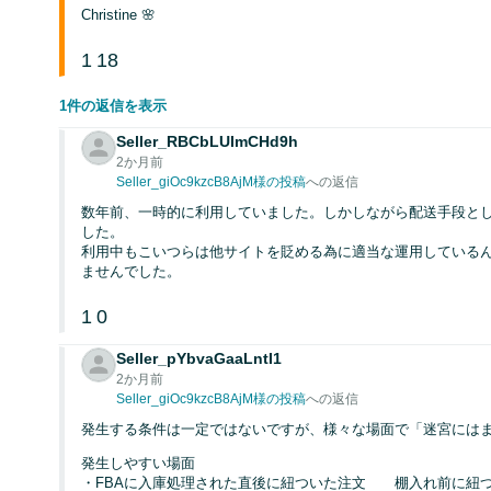
Christine 🌸
1
18
1件の返信を表示
Seller_RBCbLUImCHd9h
2か月前
Seller_giOc9kzcB8AjM様の投稿
への返信
数年前、一時的に利用していました。しかしながら配送手段として
した。
利用中もこいつらは他サイトを貶める為に適当な運用している
ませんでした。
1
0
Seller_pYbvaGaaLntI1
2か月前
Seller_giOc9kzcB8AjM様の投稿
への返信
発生する条件は一定ではないですが、様々な場面で「迷宮にはま
発生しやすい場面
・FBAに入庫処理された直後に紐ついた注文 棚入れ前に紐