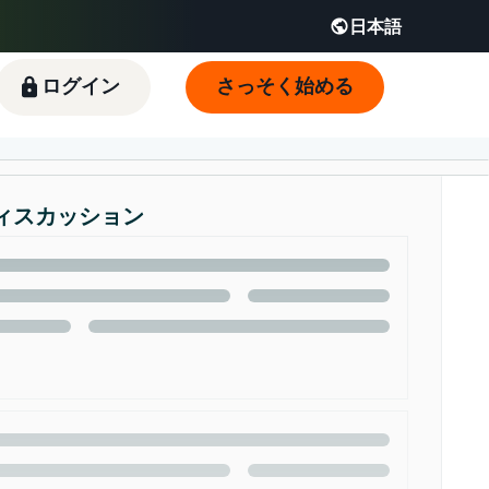
日本語
English - JP
 JP
ログイン
さっそく始める
ィスカッション