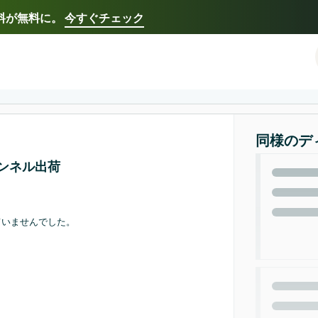
送料が無料に。
今すぐチェック
Select your preferred language
Français - FR
Italiano - IT
한국어 - KR
日本語 -
同様のデ
ンネル出荷
。
ていませんでした。