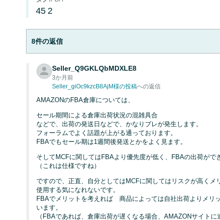
45
2
8件の返信
Seller_Q9GKLQbMDXLE8
3か月前
Seller_giOc9kzcB8AjM様の投稿
への返信
AMAZONのFBA倉庫については、
セール期間による倉庫出荷状況の混雑具合
などで、出荷の発送日などで、かなりブレが発生します。
フォーラムでよく話題が上がる通っております。
FBAでもセール期は1週間後発送とかをよく見ます。
そしてMCFに関してはFBAより優先度が低く、FBAの出荷が
（これは仕様ですね）
ですので、正直、自分としてはMCFに関してはリスクが高くメ
使用する気になれないです。
FBAでメリットを考えれば 商品によっては自社出荷よりメリ
います。
（FBAであれば、倉庫出荷が遅くなる場合、AMAZONサイト