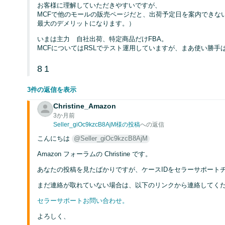
お客様に理解していただきやすいですが、
MCFで他のモールの販売ページだと、出荷予定日を案内できな
最大のデメリットになります。）
いまは主力 自社出荷、特定商品だけFBA。
MCFについてはRSLでテスト運用していますが、まあ使い勝手
8
1
3件の返信を表示
Christine_Amazon
3か月前
Seller_giOc9kzcB8AjM様の投稿
への返信
こんにちは
@Seller_giOc9kzcB8AjM
Amazon フォーラムの Christine です。
あなたの投稿を見たばかりですが、ケースIDをセラーサポート
まだ連絡が取れていない場合は、以下のリンクから連絡してく
セラーサポートお問い合わせ。
よろしく、