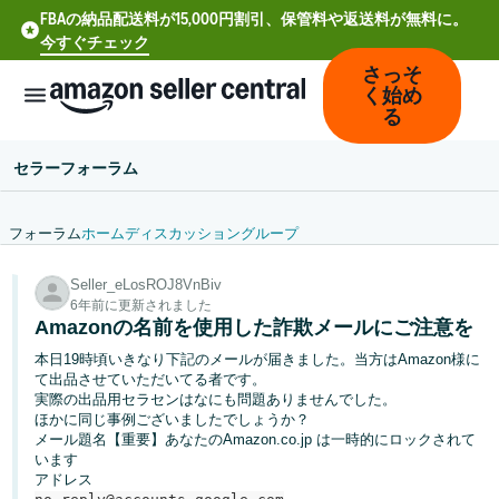
FBAの納品配送料が15,000円割引、保管料や返送料が無料に。
今すぐチェック
さっそ
く始め
る
セラーフォーラム
フォーラム
ホーム
ディスカッション
グループ
中
Seller_eLosROJ8VnBiv
文
6年前に更新されました
-
Amazonの名前を使用した詐欺メールにご注意を
CN
本日19時頃いきなり下記のメールが届きました。当方はAmazon様に
て出品させていただいてる者です。
Deutsch
実際の出品用セラセンはなにも問題ありませんでした。
- DE
ほかに同じ事例ございましたでしょうか？
メール題名【重要】あなたのAmazon.co.jp は一時的にロックされて
います
Español
アドレス
- ES