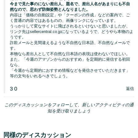
今まで見た事のにない差出人、題名で、差出人名があまりにも不自
然なので、思わず防御姿勢とんなりました。
内容は「価格の自動設定」や「クーポンの作成」などの案内で、ご
く普通の内容ではあるものの、画像リンクになっています。
うっかりして変なサイトに飛ばされるといけないと思いましたが、
リンク先はsellercentral.co.jpになっているようで、どうやら本物のよ
うです。
詐欺メールと見間違えるような不自然な日本語、不自然なメールで
す。
本物なら差出人として不自然な日本語の表現は使わないでほしい。
また、「今週のアマゾンからのおすすめ」を定期的に発信する初回
なら、
「今週から定期的におすすめ情報などを発信させていただきます」
等の文句をいれるべきでしょう。
3
0
返信
このディスカッションをフォローして、新しいアクティビティの通
知を受け取りましょう
同様のディスカッション