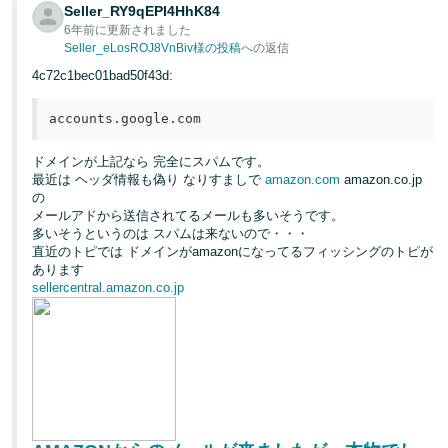
Seller_RY9qEPI4HhK84
く
English
始
6年前に更新されました
- JP
め
Seller_eLosROJ8VnBiv様の投稿
への返信
る
4c72c1bec01bad50f43d:
accounts.google.com
ドメインが上記なら 完全にスパムです。
最近は ヘッダ情報も偽り なりすましで
amazon.com
amazon.co.jp
の
メールアドから送信されてるメールも多いそうです。
多いそうというのは スパムは来ないので・・・
直近のトピでは ドメインがamazonになってるフィッシングのトピが
あります
sellercentral.amazon.co.jp