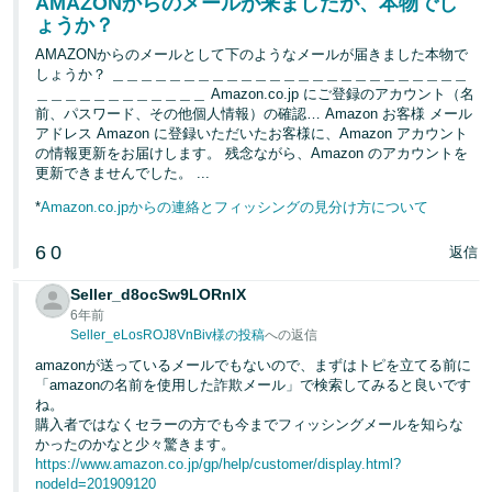
AMAZONからのメールが来ましたが、本物でし
ょうか？
AMAZONからのメールとして下のようなメールが届きました本物で
しょうか？ ＿＿＿＿＿＿＿＿＿＿＿＿＿＿＿＿＿＿＿＿＿＿＿＿＿
＿＿＿＿＿＿＿＿＿＿＿＿ Amazon.co.jp にご登録のアカウント（名
前、パスワード、その他個人情報）の確認… Аmazon お客様 メール
アドレス Аmazon に登録いただいたお客様に、Аmazon アカウント
の情報更新をお届けします。 残念ながら、Аmazon のアカウントを
更新できませんでした。 ...
*
Amazon.co.jpからの連絡とフィッシングの見分け方について
6
0
返信
Seller_d8ocSw9LORnIX
6年前
Seller_eLosROJ8VnBiv様の投稿
への返信
amazonが送っているメールでもないので、まずはトピを立てる前に
「amazonの名前を使用した詐欺メール」で検索してみると良いです
ね。
購入者ではなくセラーの方でも今までフィッシングメールを知らな
かったのかなと少々驚きます。
https://www.amazon.co.jp/gp/help/customer/display.html?
nodeId=201909120