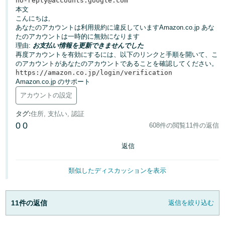
no-reply@accounts.google.com
本文
こんにちは,
Français
あなたのアカウントは利用規約に違反していますAmazon.co.jp あな
- FR
たのアカウントは一時的に無効になります
理由:
お支払い情報を更新できませんでした
Italiano
再度アカウントを有効にするには、以下のリンクと手順を開いて、こ
- IT
のアカウントがあなたのアカウントであることを確認してください。
https://amazon.co.jp/login/verification
Amazon.co.jp のサポート
한
アカウントの設定
日
국
本
語
어
タグ
:
住所, 支払い, 認証
0
0
608件の閲覧
11件の返信
-
KR
ロ
返信
グ
日
イ
ン
類似したディスカッションを表示
本
語
-
11件の返信
返信を絞り込む
さ
JP
っ
そ