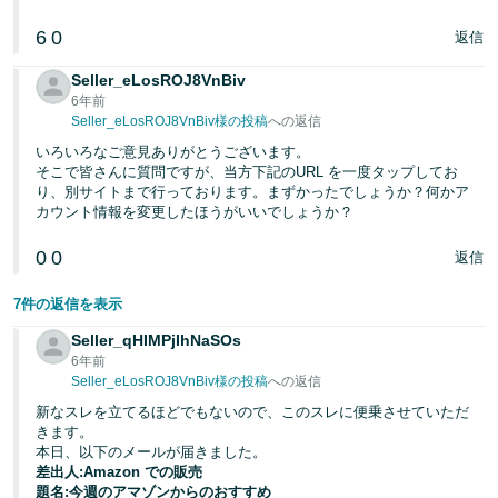
6
0
返信
Seller_eLosROJ8VnBiv
6年前
Seller_eLosROJ8VnBiv様の投稿
への返信
いろいろなご意見ありがとうございます。
そこで皆さんに質問ですが、当方下記のURL を一度タップしてお
り、別サイトまで行っております。まずかったでしょうか？何かア
カウント情報を変更したほうがいいでしょうか？
0
0
返信
7件の返信を表示
Seller_qHIMPjIhNaSOs
6年前
Seller_eLosROJ8VnBiv様の投稿
への返信
新なスレを立てるほどでもないので、このスレに便乗させていただ
きます。
本日、以下のメールが届きました。
差出人:Amazon での販売
題名:今週のアマゾンからのおすすめ