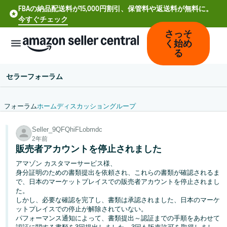
FBAの納品配送料が15,000円割引、保管料や返送料が無料に。
今すぐチェック
さっそ
く始め
る
セラーフォーラム
フォーラム
ホーム
ディスカッション
グループ
中
Seller_9QFQhiFLobmdc
文
2年前
-
販売者アカウントを停止されました
CN
アマゾン カスタマーサービス様、
身分証明のための書類提出を依頼され、これらの書類が確認されるま
Deutsch
で、日本のマーケットプレイスでの販売者アカウントを停止されまし
- DE
た。
しかし、必要な確認を完了し、書類は承認されました、日本のマーケ
ットプレイスでの停止が解除されていない。
Español
パフォーマンス通知によって、書類提出～認証までの手順をあわせて
- ES