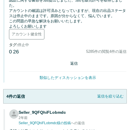
認証に関する書類を3回提出しました、3回も販売許可を取得しまし
た。
アカウントの確認は許可済みとなっていますが、現在の出品ステータ
Français
スは停止中のままです。原因が分からなくて、悩んでいます。
- FR
この問題の早急な解決をお願いいたします。
よろしくお願いします
Italiano
アカウント健全性
- IT
タグ
:
停止中
한
0
26
5285件の閲覧
4件の返信
日
국
本
返信
語
어
-
類似したディスカッションを表示
KR
ロ
グ
日
イ
4件の返信
返信を絞り込む
ン
本
語
Seller_9QFQhiFLobmdc
-
2年前
さ
JP
Seller_9QFQhiFLobmdc様の投稿
への返信
っ
そ