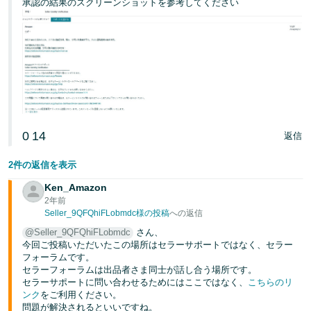
承認の結果のスクリーンショットを参考してください
く
English
始
- JP
め
る
0
14
返信
2件の返信を表示
Ken_Amazon
2年前
Seller_9QFQhiFLobmdc様の投稿
への返信
@Seller_9QFQhiFLobmdc
さん、
今回ご投稿いただいたこの場所はセラーサポートではなく、セラー
フォーラムです。
セラーフォーラムは出品者さま同士が話し合う場所です。
セラーサポートに問い合わせるためにはここではなく、
こちらのリ
ンク
をご利用ください。
問題が解決されるといいですね。