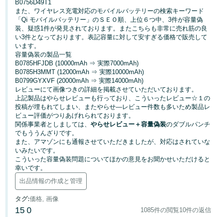
B0756D49T1
く
English
また、ワイヤレス充電対応のモバイルバッテリーの検索キーワード
始
- JP
「Qi モバイルバッテリー」のＳＥＯ順、上位６つ中、3件が容量偽
め
装、疑惑1件が発見されております。またこちらも非常に売れ筋の良
る
い3件となっております。表記容量に対して安すぎる価格で販売して
います。
容量偽装の製品一覧
B0785HFJDB (10000mAh ⇒ 実際7000mAh)
B0785H3MMT (12000mAh ⇒ 実際10000mAh)
B0799GYXVF (20000mAh ⇒ 実際14000mAh)
レビューにて画像つきの詳細を掲載させていただいております。
上記製品はやらせレビューも行っており、こういったレビュー☆１の
投稿が埋もれてしまい、またやらせ―レビュー件数も多いため製品レ
ビュー評価がつりあげれられております。
関係事業者としましては、
やらせレビュー＋容量偽装
のダブルパンチ
でもううんざりです。
また、アマゾンにも通報させていただきましたが、対応はされていな
いみたいです。
こういった容量偽装問題についてほかの意見をお聞かせいただけると
幸いです。
出品情報の作成と管理
タグ
:
価格, 画像
15
0
1085件の閲覧
10件の返信