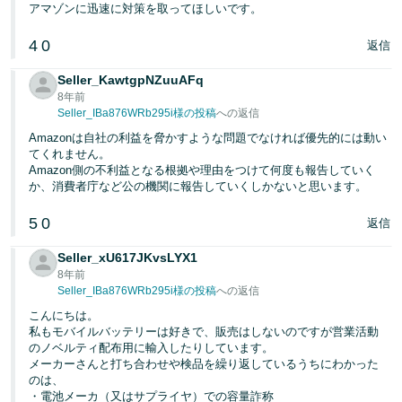
アマゾンに迅速に対策を取ってほしいです。
4
0
返信
Seller_KawtgpNZuuAFq
8年前
Seller_IBa876WRb295i様の投稿
への返信
Amazonは自社の利益を脅かすような問題でなければ優先的には動い
てくれません。
Amazon側の不利益となる根拠や理由をつけて何度も報告していく
か、消費者庁など公の機関に報告していくしかないと思います。
5
0
返信
Seller_xU617JKvsLYX1
8年前
Seller_IBa876WRb295i様の投稿
への返信
こんにちは。
私もモバイルバッテリーは好きで、販売はしないのですが営業活動
のノベルティ配布用に輸入したりしています。
メーカーさんと打ち合わせや検品を繰り返しているうちにわかった
のは、
・電池メーカ（又はサプライヤ）での容量詐称