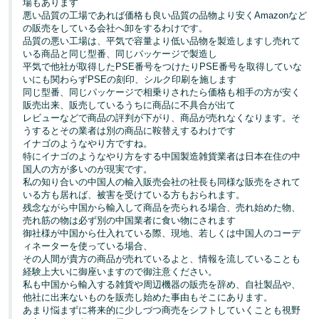
場もあります
悪い品質の工場であれば価格も良い品質の品物より安くAmazonなど
の販売をしている会社へ卸をするわけです。
品質の悪い工場は、平気で容量より低い品物を製造しますし売れて
いる商品と同じ型番、同じパッケージで製造し
平気で他社が取得したPSE番号をつけたりPSE番号を取得していな
いにも関わらずPSEの刻印、シルク印刷を施します
同じ型番、同じパッケージで相乗りされたら価格も相手の方が安く
販売出来、販売しているうちに商品に不具合が出て
レビューなどで商品の評判が下がり、商品が売れなくなります。そ
うするとその業者は別の商品に鞍替えするわけです
イナゴのようなやり方ですね。
特にイナゴのようなやり方をする中国製造雑貨業者は日本在住の中
国人の方が多いのが現実です。
私の知り合いの中国人の輸入販売会社の社長も同様な販売をされて
いる方も居れば、被害を受けている方もおられます。
残念ながら中国から輸入して商品を売られる場合、売れ始めた物、
売れ筋の物は必ず別の中国業者に食い物にされます
御社様が中国から仕入れている際、現地、若しくは中国人のコーデ
ィネーターを使っている場合、
その人間が貴方の商品が売れているよと、情報を流していることも
経験上大いに御座いますので御注意ください。
私も中国から輸入する雑貨や周辺機器の販売を辞め、自社製品や、
他社に出来ないものを販売し始めた事由もそこにあります。
あまり悩まずに将来的に少しづつ商売をシフトしていくことも視野