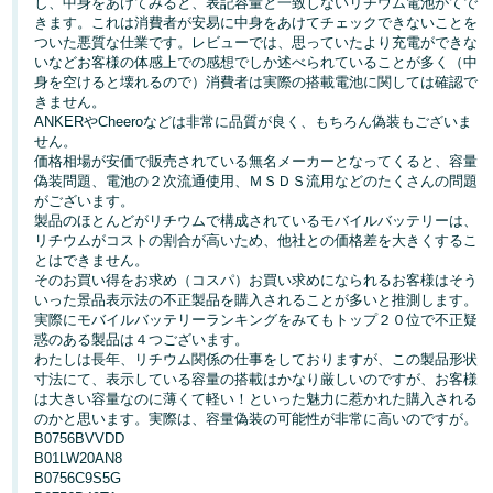
し、中身をあけてみると、表記容量と一致しないリチウム電池がてで
きます。これは消費者が安易に中身をあけてチェックできないことを
Français
ついた悪質な仕業です。レビューでは、思っていたより充電ができな
いなどお客様の体感上での感想でしか述べられていることが多く（中
- FR
身を空けると壊れるので）消費者は実際の搭載電池に関しては確認で
きません。
Italiano
ANKERやCheeroなどは非常に品質が良く、もちろん偽装もございま
- IT
せん。
価格相場が安価で販売されている無名メーカーとなってくると、容量
偽装問題、電池の２次流通使用、ＭＳＤＳ流用などのたくさんの問題
한
がございます。
日
국
製品のほとんどがリチウムで構成されているモバイルバッテリーは、
本
リチウムがコストの割合が高いため、他社との価格差を大きくするこ
語
어
とはできません。
-
そのお買い得をお求め（コスパ）お買い求めになられるお客様はそう
いった景品表示法の不正製品を購入されることが多いと推測します。
KR
ロ
実際にモバイルバッテリーランキングをみてもトップ２０位で不正疑
グ
惑のある製品は４つございます。
日
イ
わたしは長年、リチウム関係の仕事をしておりますが、この製品形状
ン
本
寸法にて、表示している容量の搭載はかなり厳しいのですが、お客様
は大きい容量なのに薄くて軽い！といった魅力に惹かれた購入される
語
のかと思います。実際は、容量偽装の可能性が非常に高いのですが。
-
B0756BVVDD
さ
B01LW20AN8
JP
っ
B0756C9S5G
そ