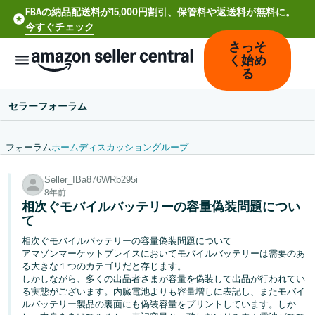
FBAの納品配送料が15,000円割引、保管料や返送料が無料に。
今すぐチェック
さっそ
く始め
る
セラーフォーラム
フォーラム
ホーム
ディスカッション
グループ
中
Seller_IBa876WRb295i
文
8年前
-
相次ぐモバイルバッテリーの容量偽装問題につい
CN
て
相次ぐモバイルバッテリーの容量偽装問題について
Deutsch
アマゾンマーケットプレイスにおいてモバイルバッテリーは需要のあ
- DE
る大きな１つのカテゴリだと存じます。
しかしながら、多くの出品者さまが容量を偽装して出品が行われてい
る実態がございます。内臓電池よりも容量増しに表記し、またモバイ
Español
ルバッテリー製品の裏面にも偽装容量をプリントしています。しか
- ES