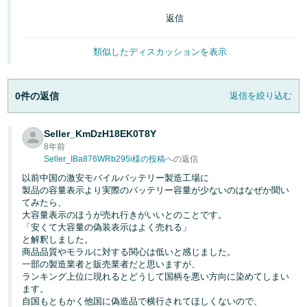
返信
類似したディスカッションを表示
0件の返信
返信を絞り込む
Seller_KmDzH18EK0T8Y
8年前
Seller_IBa876WRb295i様の投稿
への返信
以前中国の激安モバイルバッテリー製造工場に
製品の容量表示より実際のバッテリー容量が少ないのはなぜか聞い
てみたら、
大容量表示のほうが売れ行きがいいとのことです。
「安くて大容量の偽装表示はよく売れる」
と解釈しました。
商品品質やモラルに対する関心は低いと感じました。
一部の製造業者と販売業者だと思いますが、
ランキング上位に現れるとどうして国柄を悪い方向に染めてしまい
ます。
自国もともかく他国に偽造品で横行されてほしくないので、