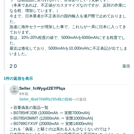
（本来であれば、不正値がカスタマイズなのですが、反対の作業に
なる程、増加しています。）
今まで、日本業者が不正表示の国内輸入を瀬戸際で止めておりまし
た。
急速に海外セラーが増加した事で、これらが一斉に日本に入ってき
ております。
昔は、10%-20%程度の値で、5000mAhを6000mAhにする程度でし
た。
最近は激化しており、5000mAhを10,000mAhに不正表記が出てしま
いました。
2
0
返信
1件の返信を表示
Seller_fcWygd2EYPIqa
8年前
Seller_IBa876WRb295i様の投稿
への返信
＞容量偽装の製品一覧
＞B0785HFJDB (10000mAh ⇒ 実際7000mAh)
＞B0785H3MMT (12000mAh ⇒ 実際10000mAh)
＞B0799GYXVF (20000mAh ⇒ 実際14000mAh)
これを「偽装」と騒ぐのは呆れる人も少なくないのでは？