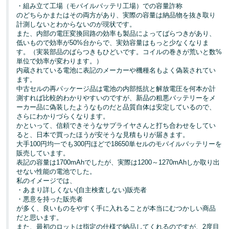
・組み立て工場（モバイルバッテリ工場）での容量詐称
のどちらかまたはその両方があり、実際の容量は納品物を抜き取り
計測しないとわからないのが現状です。
また、内部の電圧変換回路の効率も製品によってばらつきがあり、
低いもので効率が50%台からで、実効容量はもっと少なくなりま
す。（実装部品のばらつきもひどいです。コイルの巻きが荒いと数%
単位で効率が変わります。）
内蔵されている電池に表記のメーカーや機種名もよく偽装されてい
ます。
中古セルの再パッケージ品は電池の内部抵抗と解放電圧を何本か計
測すれば比較的わかりやすいのですが、新品の粗悪バッテリーをメ
ーカー品に偽装したようなものだと品質自体は安定しているので、
さらにわかりづらくなります。
かといって、信頼できそうなサプライヤさんと打ち合わせをしてい
ると、日本で買ったほうが安そうな見積もりが届きます。
大手100円均一でも300円ほどで18650単セルのモバイルバッテリーを
販売しています。
表記の容量は1700mAhでしたが、実際は1200～1270mAhしか取り出
せない性能の電池でした。
私のイメージでは、
・あまり詳しくない(自主検査しない)販売者
・悪意を持った販売者
が多く、良いものをやすく手に入れることが本当にむつかしい商品
だと思います。
また、最初のロットは指定の仕様で納品してくれるのですが、2度目