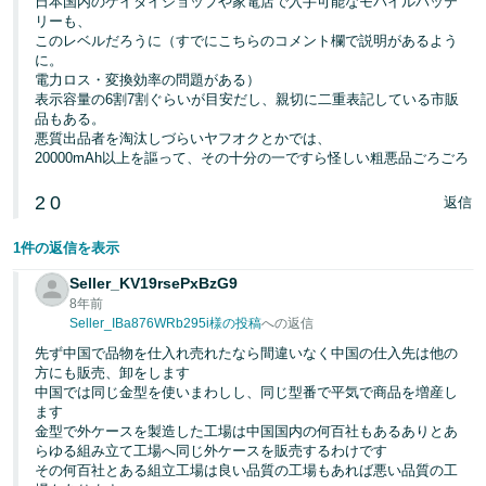
日本国内のケイタイショップや家電店で入手可能なモバイルバッテ
リーも、
このレベルだろうに（すでにこちらのコメント欄で説明があるよう
に。
電力ロス・変換効率の問題がある）
表示容量の6割7割ぐらいが目安だし、親切に二重表記している市販
品もある。
悪質出品者を淘汰しづらいヤフオクとかでは、
20000mAh以上を謳って、その十分の一ですら怪しい粗悪品ごろごろ
2
0
返信
1件の返信を表示
Seller_KV19rsePxBzG9
8年前
Seller_IBa876WRb295i様の投稿
への返信
先ず中国で品物を仕入れ売れたなら間違いなく中国の仕入先は他の
方にも販売、卸をします
中国では同じ金型を使いまわしし、同じ型番で平気で商品を増産し
ます
金型で外ケースを製造した工場は中国国内の何百社もあるありとあ
らゆる組み立て工場へ同じ外ケースを販売するわけです
その何百社とある組立工場は良い品質の工場もあれば悪い品質の工