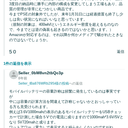
3度目の納品時に勝手に内部の構成を変更してしまう工場もあり、品
質の管理が非常にむつかしい商品です。
今までPSEの対象外でしたが、来年1月31日には経過措置も終了し少
しは良い状況になればいいなと思っています。
（規制の対象は、400wh/lというエネルギー密度を超えるものなの
で、今までとは逆の偽装も起きるのではないかと思います。）
Amazonが対応するのは、それ以降か何かメディアで騒がれたときな
のではないでしょうか。
5
0
返信
1件の返信を表示
Seller_0bM8vn2tbQc3p
8年前
Seller_IBa876WRb295i様の投稿
への返信
モバイルバッテリーの容量詐称は頻繁に発生しているのは事実です
が
中には容量の計算方法を間違えて詐称じゃないかとおっしゃってい
る方も見受けられます。
例えば3.6V1000mahの表示のあるモバイルバッテリーをUSBチェッ
カーで計測した場合５Vでの電流に成りますので1000mah*3.6V/5Vと
なり 5V720mahと成ります。
ワットアワー（電力）で表示すると紛らわしくないのですがね。