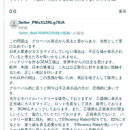
0
0
返信
Seller_PMsX12RLg7EiA
8年前
Seller_IBa876WRb295i様の投稿
への返信
この問題は、グローバル視点から見ると昔からあり、当然として受
け止めています。
日本人業者がカスタマイズしていない場合は、不正な値が表示され
ていると考えた方が良いかもしれません。
バッテリーを作るOEM工場は、世界中からの注文を受けます。
欧州、米国、日本の業者は、これは公正取引に対する違法に抵触す
るため、正しい表記を行います。
それ以外の国は、この意識が低いため、表記を改ざんして販売しま
す。
グローバル的に言うと80％は不正表示品の方が、圧倒的に多いで
す。
当方もモバイルバッテリーを販売しておりますが、工場側に表示を
正当値にカスタマイズし、ロット生産をして頂き、販売しておりま
す。 BOMもチェックしております。また、工場側も正規表示が望ま
しいとして、協力していただいております。 正規表示でないと、バ
ッテリー容量に現れ、例としてEfficiency Rateが92％でも、82%にす
るとか、違う値を弄る必要が出ます。 Efficiency Rateが低いバッテ
リーは粗悪品に見られるので、百害ありという見解です。