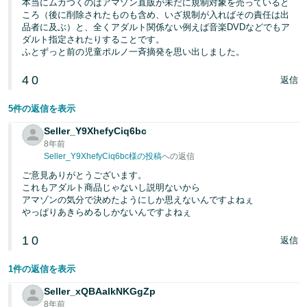
本当にムカつくのはアマゾン直販が未だに規制対象を売っていると
く
English
ころ（後に削除されたものも含め、いざ規制が入ればその責任は出
始
- JP
品者に及ぶ）と、全くアダルト関係ない例えば音楽DVDなどでもア
め
ダルト指定されたりすることです。
る
ふとずっと前の児童ポルノ一斉摘発を思い出しました。
4
0
返信
5件の返信を表示
Seller_Y9XhefyCiq6bc
8年前
Seller_Y9XhefyCiq6bc様の投稿
への返信
ご意見ありがとうございます。
これもアダルト商品じゃないし説明ないから
アマゾンの気分で決めたようにしか思えないんですよねぇ
やっぱりあきらめるしかないんですよねぇ
1
0
返信
1件の返信を表示
Seller_xQBAalkNKGgZp
8年前