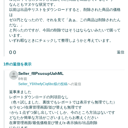
なんともマヌケな状況です。
以前は出品中リストをダウンロードすると、削除された商品の価格
は
ゼロ円となったので、それを見て「あぁ、この商品は削除されたん
だな。」
と判ったのですが、今回の削除ではそうはならないみたいで困って
います。
いずれ暇なときにチェックして整理しようかと考えています。
0
0
返信
1件の返信を表示
Seller_f8PxucupUahML
8年前
Seller_Y9XhefyCiq6bc様の投稿
への返信
返事来ました
レポートダウンロードの列項目なし
（色々試しました、裏技でもレポートでは表示すら無理でした）
セラセン/在庫管理画面/並び替えも無理です
↑から１点ずつ探し出していくしか、今のところ方法はないです
どなたか簡単な方法がございましたらお教えください
在庫管理画面/最低価格並び替え/±-表示抽出/出品削除
になります