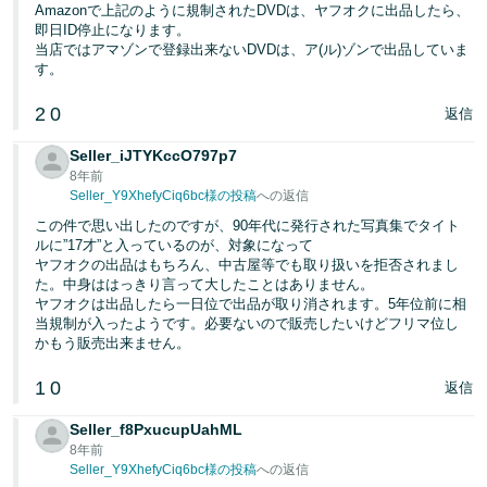
Amazonで上記のように規制されたDVDは、ヤフオクに出品したら、
即日ID停止になります。
当店ではアマゾンで登録出来ないDVDは、ア(ル)ゾンで出品していま
す。
2
0
返信
Seller_iJTYKccO797p7
8年前
Seller_Y9XhefyCiq6bc様の投稿
への返信
この件で思い出したのですが、90年代に発行された写真集でタイト
ルに”17才”と入っているのが、対象になって
ヤフオクの出品はもちろん、中古屋等でも取り扱いを拒否されまし
た。中身ははっきり言って大したことはありません。
ヤフオクは出品したら一日位で出品が取り消されます。5年位前に相
当規制が入ったようです。必要ないので販売したいけどフリマ位し
かもう販売出来ません。
1
0
返信
Seller_f8PxucupUahML
8年前
Seller_Y9XhefyCiq6bc様の投稿
への返信