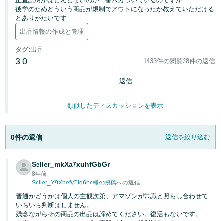
正直説明がほとんどないのが一番ムカついているのですが
後学のためどういう商品が規制でアウトになったか教えていただける
とありがたいです
Français
- FR
出品情報の作成と管理
タグ
:
出品
Italiano
3
0
1433件の閲覧
28件の返信
- IT
返信
한
日
국
本
類似したディスカッションを表示
語
어
-
KR
0件の返信
返信を絞り込む
ロ
グ
日
イ
Seller_mkXa7xuhfGbGr
ン
本
8年前
Seller_Y9XhefyCiq6bc様の投稿
への返信
語
-
普通かどうかは個人の主観次第、アマゾンが常識と照らし合わせて
さ
いちいち判断はしません。
JP
っ
残念ながらその商品の出品は諦めてください。復活もないです。
そ