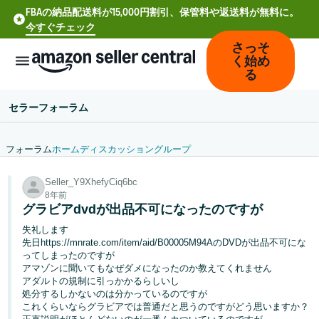
FBAの納品配送料が15,000円割引、保管料や返送料が無料に。
今すぐチェック
さっそ
く始め
る
セラーフォーラム
フォーラム
ホーム
ディスカッション
グループ
中
Seller_Y9XhefyCiq6bc
文
8年前
-
グラビアdvdが出品不可になったのですが
CN
失礼します
先日https://mnrate.com/item/aid/B00005M94AのDVDが出品不可にな
Deutsch
ってしまったのですが
- DE
アマゾンに聞いてもなぜダメになったのか教えてくれません
アダルトの規制に引っかかるらしいし
処分するしかないのは分かっているのですが
Español
これくらいならグラビアでは普通だと思うのですがどう思いますか？
- ES