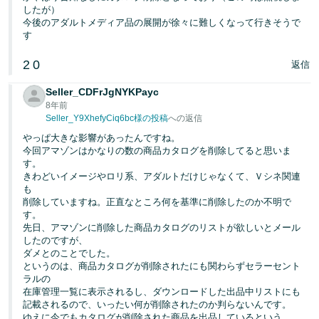
したが）
今後のアダルトメディア品の展開が徐々に難しくなって行きそうで
す
2
0
返信
Seller_CDFrJgNYKPayc
8年前
Seller_Y9XhefyCiq6bc様の投稿
への返信
やっぱ大きな影響があったんですね。
今回アマゾンはかなりの数の商品カタログを削除してると思いま
す。
きわどいイメージやロリ系、アダルトだけじゃなくて、Ｖシネ関連
も
削除していますね。正直なところ何を基準に削除したのか不明で
す。
先日、アマゾンに削除した商品カタログのリストが欲しいとメール
したのですが、
ダメとのことでした。
というのは、商品カタログが削除されたにも関わらずセラーセント
ラルの
在庫管理一覧に表示されるし、ダウンロードした出品中リストにも
記載されるので、いったい何が削除されたのか判らないんです。
ゆえに今でもカタログが削除された商品を出品しているという