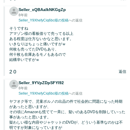
Seller_xQBAalkNKGgZp
8年前
Seller_Y9XhefyCiq6bc様の投稿
への返信
そうですね
アマゾン様の看板借りて売ってる以上
ある程度は仕方ないかなと思います。
いきなりはちょっと痛いですがｗ
何枚も売ってたDVDもあり、
何十枚も在庫あるモノもあるので
結構辛いですがｗ
2
0
返信
Seller_9YVpZDpSFYl92
8年前
Seller_Y9XhefyCiq6bc様の投稿
への返信
ヤフオク等で、児童ポルノの出品の件で社会的に問題になった時期
があったと思いますが、
その頃にAmazonも慌てて一斉に、疑いのあるDVDを削除していった
事があったと思います。
疑わしい様な内容やジャケットのDVDが、どういう基準なのかは不
明ですが対象になっていますが