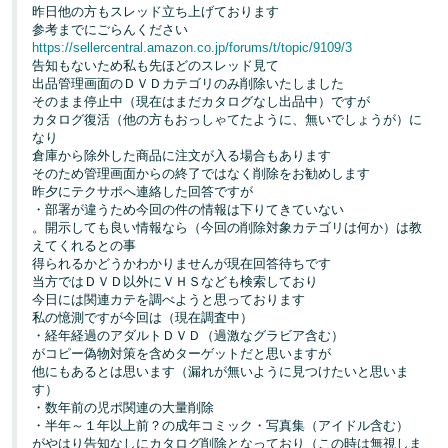
昨日他の方もスレッド立ち上げております
参考までにごらんください
https://sellercentral.amazon.co.jp/forums/t/topic/9109/3
告知もないため私も先ほどのスレッド見て
出品管理画面のＤＶＤカテゴリのみ削除いたしました
そのまま停止中（現在はまだカタログなし出品中）ですが
カタログ復活（他の方もおっしゃてたように、無いでしょうが）に
なり
倉庫から除外した商品に注文が入る場合もあります
そのため管理画面からの終了ではなく削除をお勧めします
昨夕にテクサポへ連絡した回答ですが
・部署が違うため今回の件の情報は下りてきていない
。開示しても良い情報なら（今回の削除対象カテゴリは何か）は教
えてくれるとの事
得られるかどうかわかりませんが現在回答待ちです
当方ではＤＶＤ以外にＶＨＳなども検索しており
今日には関連カテを調べようと思っております
私の憶測ですが今回は（現在調査中）
・経年経過のアダルトＤＶＤ（過激なグラビア含む）
がコピー偽物対策を含めターゲットだと思いますが
他にもあるとは思います（漏れが無いように見つけたいと思いま
す）
・数年前の児ポ関連の大量削除
・半年～１年以上前？の成年コミック・写真集（アイドル含む）
がやはり告知なしにカタログ削除となっており（この時は無視しま