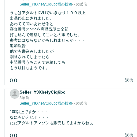
Seller_Y9XhefyCiq6bc様の投稿
への返信
うちはアダルトDVDでいきなり１００以上
出品停止にされました。
あわてて問いあわせると
審査番号:○○○○を商品説明に全部
打ち込んで連絡してこいとの事でした。
参考にはならないかもしれませんが・・・
追加報告
他でも書込みしましたが
削除されてしまったら
申請番号うちこんで連絡しても
もう駄目なようです。
0
0
返信
Seller_Y9XhefyCiq6bc
8年前
Seller_Y9XhefyCiq6bc様の投稿
への返信
100以上ですか・・・
なにもいえねぇ・・・
ただアダルトアマゾンも販売してますからねぇ
0
0
返信