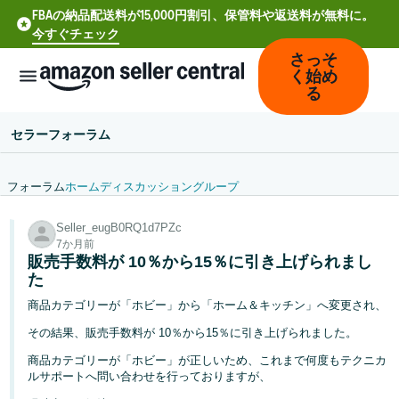
FBAの納品配送料が15,000円割引、保管料や返送料が無料に。
今すぐチェック
さっそ
く始め
る
セラーフォーラム
フォーラム
ホーム
ディスカッション
グループ
中
Seller_eugB0RQ1d7PZc
文
7か月前
-
販売手数料が 10％から15％に引き上げられまし
CN
た
商品カテゴリーが「ホビー」から「ホーム＆キッチン」へ変更され、
Deutsch
その結果、販売手数料が 10％から15％に引き上げられました。
- DE
商品カテゴリーが「ホビー」が正しいため、これまで何度もテクニカ
Español
ルサポートへ問い合わせを行っておりますが、
- ES