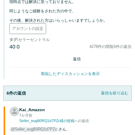
現時点では解決に至っておりません。
同じようなご経験をされた方の中で、
Français
- FR
その後、解決された方はいらっしゃいますでしょうか。
アカウントの設定
Italiano
- IT
タグ
:
セラーセントラル
40
0
4278件の閲覧
6件の返信
한
日
返信
국
本
語
어
類似したディスカッションを表示
-
KR
ロ
グ
6件の返信
返信を絞り込む
日
イ
ン
本
Kai_Amazon
語
7か月前
-
Seller_eugB0RQ1d7PZc様の投稿
への返信
さ
JP
っ
@Seller_eugB0RQ1d7PZc
さん、
そ