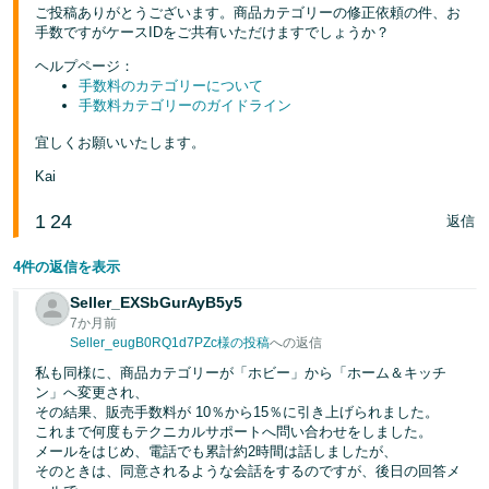
く
ご投稿ありがとうございます。商品カテゴリーの修正依頼の件、お
English
始
手数ですがケースIDをご共有いただけますでしょうか？
- JP
め
る
ヘルプページ：
手数料のカテゴリーについて
手数料カテゴリーのガイドライン
宜しくお願いいたします。
Kai
1
24
返信
4件の返信を表示
Seller_EXSbGurAyB5y5
7か月前
Seller_eugB0RQ1d7PZc様の投稿
への返信
私も同様に、商品カテゴリーが「ホビー」から「ホーム＆キッチ
ン」へ変更され、
その結果、販売手数料が 10％から15％に引き上げられました。
これまで何度もテクニカルサポートへ問い合わせをしました。
メールをはじめ、電話でも累計約2時間は話しましたが、
そのときは、同意されるような会話をするのですが、後日の回答メ