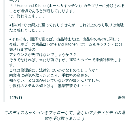
ールで、
『「Home and Kitchen(ホーム＆キッチン)」カテゴリーに分類される
ことが適切であると判断しております』
で、終わります。。。
●私の中では解決に至っておりませんが、これ以上のやり取りは無駄
だと感じました。。。
●そもそも、順序で言えば、出品時または、出品中のものに関して、
今後、ホビーの商品はHome and Kitchen（ホーム＆キッチン）に分
類されます等の
アナウンスが先ではないでしょうか？？
そうでなければ、当たり前ですが、10%のホビーで原価計算致しま
す。
これは倫理的に、法律的にいかがなものでしょうか？
同業者に確認を取ったところ、手数料の変更を、
知らない、又は気が付いていない方がほとんどでした。
手数料のステルス値上げは、無茶苦茶です・・・
125
0
返信
このディスカッションをフォローして、新しいアクティビティの通
知を受け取りましょう