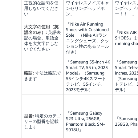
主観的な語句を使
ワイヤレスノイズキャ
ワイヤレス
用しないでくださ
ンセリングヘッドホ
ングヘッド
い
ン」
ー！！！」
「Nike Air Running
大文字の使用（英
Shoes with Cushioned
語名のみ）:
英語表
「NIKE AIR
Sole」（Nike Airラン
記の場合、単語全
SHOES」また
ニングシューズ、クッ
体を大文字にしな
running sh
ション性のあるソール
いでください
付き）
「Samsung 55-inch 4K
「Samsung F
Smart TV, 55 in, 2023
Smart Televi
略語:
寸法は略記で
Model」（Samsung
inches, 20
きます
55インチ4Kスマート
（Samsun
テレビ、55インチ、
トテレビ、5
2023モデル）
デル）
「Samsung Galaxy
型番:
特定のカテゴ
S23 Ultra, 256GB,
「Samsung G
リーの型番を記載
Phantom Black, SM-
256GB, Ph
します
S918U」