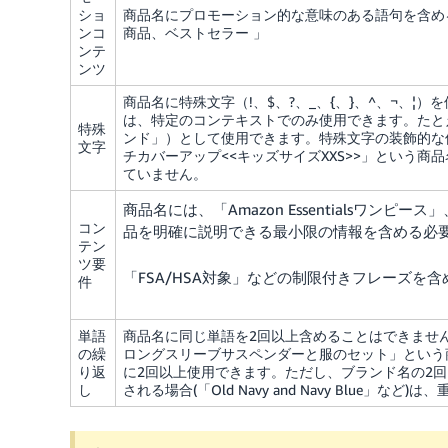
ショ
商品名にプロモーション的な意味のある語句を含め
ンコ
商品、ベストセラー
」
ンテ
ンツ
商品名に特殊文字（!、$、?、_、{、}、^、¬、¦
は、特定のコンテキストでのみ使用できます。たとえば、
特殊
ンド」）として使用できます。特殊文字の装飾的な使用は許可
文字
チカバーアップ<<キッズサイズXXS>>」という
ていません。
商品名には、「Amazon Essentialsワンピ
コン
品を明確に説明できる最小限の情報を含める必
テン
ツ要
「FSA/HSA対象」などの制限付きフレーズを
件
単語
商品名に同じ単語を2回以上含めることはできませ
の繰
ロングスリーブサスペンダーと服のセット」という
り返
に2回以上使用できます。ただし、ブランド名の2
し
される場合(「Old Navy and Navy Blue」な