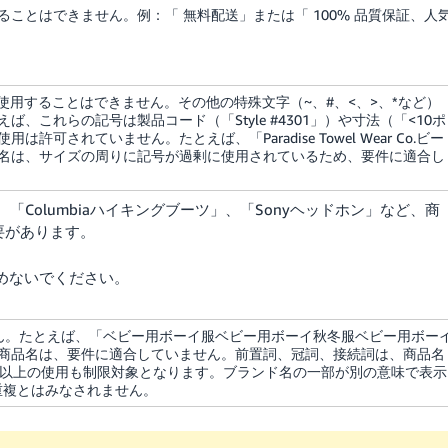
ることはできません。例：「
無料配送
」または「
100% 品質保証、人
）を使用することはできません。その他の特殊文字（~、#、<、>、*など）
これらの記号は製品コード（「Style #4301」）や寸法（「<10ポ
されていません。たとえば、「Paradise Towel Wear Co.ビー
商品名は、サイズの周りに記号が過剰に使用されているため、要件に適合し
ース」、「Columbiaハイキングブーツ」、「Sonyヘッドホン」など、商
要があります。
含めないでください。
ん。たとえば、「ベビー用ボーイ服ベビー用ボーイ秋冬服ベビー用ボー
商品名は、要件に適合していません。前置詞、冠詞、接続詞は、商品名
回以上の使用も制限対象となります。ブランド名の一部が別の意味で表示
ど)は、重複とはみなされません。