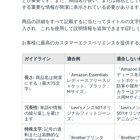
とが重要です。また、商品名が長い、または雑然として
する重要な情報が簡潔に表示されている必要があります
商品の詳細をすべて記載するに当たってタイトルの文字
入され、これを使用して説明情報を追加できます(詳しく
お客様に最高のカスタマーエクスペリエンスを提供する
ガイドライン
適合例
適合しない
「Amazon 
「Amazon Essentials
ディース冬
長さ:
商品名は簡潔
レディースフリースジ
ットポケッ
にする（最大75文
ャケット、ブラック、
防寒や屋外
字）
Mサイズ」
カラーはブ
ス用Mサイ
冗長性:
単語や情報
「Levi'sメンズ501オリ
「Levi'
の繰り返しを避け
ジナルフィットジーン
501オリ
ます
ズ」
デニムジー
特殊文字
: 記号の過
剰または装飾的な
「Brotherプリンタ
「Brothe