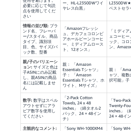
使用を避けます。
ー、HL-L2350DWワイ
L2350D
必要に応じて句読
ヤレス白黒」
ベストセラ
点を使用してくだ
さい
情報の並び順:
ブラ
「Amazonフレッシ
ンド名、フレーバ
「ミディア
ュ、デカフェコロンビ
ー/スタイル、商品
ェコーヒー
アホールビーンコーヒ
タイプ、識別項
ック、コロ
ー、ミディアムロース
目、色、サイズ/パ
ン、Amaz
ト、12オンス」
ック数、型番
親/子のバリエーシ
親： 「Amazon
ョン:
サイズと色は
Essentials Tシャツ」
親： 「Amazo
子ASINにのみ記載
子： 「Amazon
ャツ、複数
し、親ASINの商品
Essentials Tシャツ、ホ
択可能」子
名には記載しませ
ワイト、Mサイズ」
ん
「2-Pack Cotton
数字:
数字はスペル
「Two-Pack 
Towels, 24 x 48
アウトせずにアラ
Twenty-Four
inches」（綿タオル2
ビア数字を使用し
inches
パック、24 × 48イン
てください
24 × 48
チ）
主観的なコメント:
「Sony WH-1000XM4
「Sony W