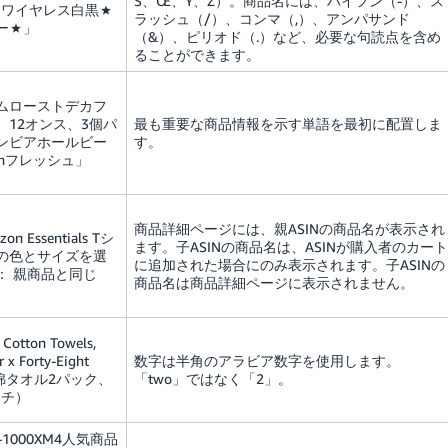
Š、Œ、Ÿ、Ž）。商品名には、ハイフン（-）、ス
W★ワイヤレス白黒★
ラッシュ（/）、コンマ（,）、アンパサンド
ー★」
（&）、ピリオド（.）など、必要な句読点を含め
ることができます。
ムローストデカフ
、12オンス、3個パ
最も重要な商品情報を示す単語を最初に配置しま
ンビアホールビー
す。
onフレッシュ」
商品詳細ページには、親ASINの商品名が表示され
n Essentials Tシ
ます。子ASINの商品名は、ASINが購入者のカート
の色とサイズを選
に追加された場合にのみ表示されます。子ASINの
： 親商品と同じ
商品名は商品詳細ページに表示されません。
Cotton Towels,
 x Forty-Eight
数字は半角のアラビア数字を使用します。
」（綿タオル2パック、
「two」ではなく「2」。
インチ）
H-1000XM4人気商品