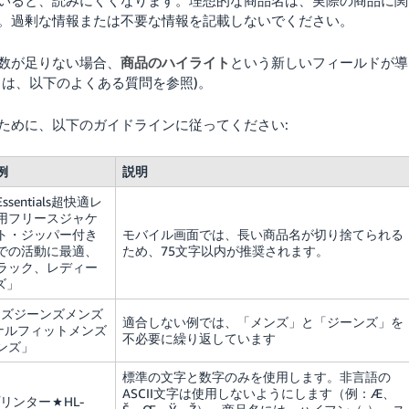
いると、読みにくくなります。理想的な商品名は、実際の商品に関
。過剰な情報または不要な情報を記載しないでください。
数が足りない場合、
商品のハイライト
という新しいフィールドが導
は、以下のよくある質問を参照)。
ために、以下のガイドラインに従ってください:
例
説明
Essentials超快適レ
用フリースジャケ
ト・ジッパー付き
モバイル画面では、長い商品名が切り捨てられる
での活動に最適、
ため、75文字以内が推奨されます。
ラック、レディー
ズ」
sメンズジーンズメンズ
適合しない例では、「メンズ」と「ジーンズ」を
ジナルフィットメンズ
不必要に繰り返しています
ンズ」
標準の文字と数字のみを使用します。非言語の
ASCII文字は使用しないようにします（例：Æ、
rプリンター★HL-