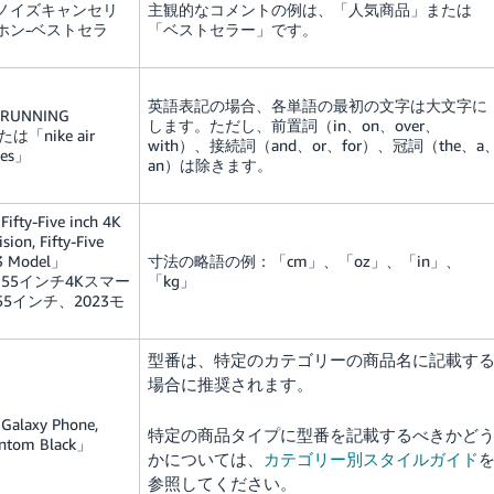
ノイズキャンセリ
主観的なコメントの例は、「人気商品」または
ホン-ベストセラ
「ベストセラー」です。
英語表記の場合、各単語の最初の文字は大文字に
 RUNNING
します。ただし、前置詞（in、on、over、
は「nike air
with）、接続詞（and、or、for）、冠詞（the、a
oes」
an）は除きます。
ifty-Five inch 4K
sion, Fifty-Five
23 Model」
寸法の略語の例：「cm」、「oz」、「in」、
g 55インチ4Kスマー
「kg」
5インチ、2023モ
型番は、特定のカテゴリーの商品名に記載す
場合に推奨されます。
alaxy Phone,
特定の商品タイプに型番を記載するべきかど
antom Black」
かについては、
カテゴリー別スタイルガイド
参照してください。