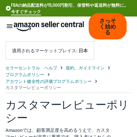
FBAの納品配送料が15,000円割引、保管料や返送料が無料に。
今すぐチェック
さっそ
く始め
る
適用されるマーケットプレイス:
日本
中
文
-
CN
カスタマーレビューポリ
Deutsch
シー
- DE
Español
Amazonでは、顧客満足度を高めるうえで、カスタ
- ES
マーレビューが非常に重要です。購入者はこれらの