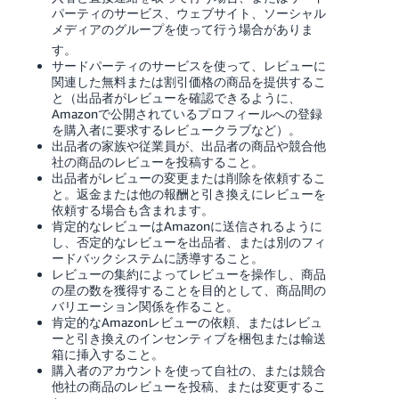
パーティのサービス、ウェブサイト、ソーシャル
メディアのグループを使って行う場合がありま
す。
サードパーティのサービスを使って、レビューに
関連した無料または割引価格の商品を提供するこ
と（出品者がレビューを確認できるように、
Amazonで公開されているプロフィールへの登録
を購入者に要求するレビュークラブなど）。
出品者の家族や従業員が、出品者の商品や競合他
社の商品のレビューを投稿すること。
出品者がレビューの変更または削除を依頼するこ
と。返金または他の報酬と引き換えにレビューを
依頼する場合も含まれます。
肯定的なレビューはAmazonに送信されるように
し、否定的なレビューを出品者、または別のフィ
ードバックシステムに誘導すること。
レビューの集約によってレビューを操作し、商品
の星の数を獲得することを目的として、商品間の
バリエーション関係を作ること。
肯定的なAmazonレビューの依頼、またはレビュ
ーと引き換えのインセンティブを梱包または輸送
箱に挿入すること。
購入者のアカウントを使って自社の、または競合
他社の商品のレビューを投稿、または変更するこ