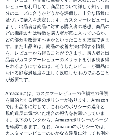
レビューを利用して、商品について詳しく知り、自
Français
分のニーズに合うかどうかを評価し、十分な情報に
- FR
基づいて購入を決定します。カスタマーレビューに
より、出品者は商品に対する購入者の感想、商品の
Italiano
どの機能または特徴を購入者が気に入っているか、
- IT
どの部分を改善すべきかといったことを把握できま
す。また出品者は、商品の改善方法に関する情報
한
を、レビューから得ることができます。購入者と出
日
品者がカスタマーレビューのメリットを引き続き得
국
本
られるようにするには、そうしたレビューが商品に
語
어
おける顧客満足度を正しく反映したものであること
-
が必要です。
KR
ロ
グ
Amazonには、カスタマーレビューの信頼性の保護
イ
日
を目的とする特定のポリシーがあります。Amazon
ン
本
では出品者に対して、これらのポリシーの遵守と、
語
規約違反に気づいた場合の報告をお願いしていま
す。以下のリンクから、Amazonポリシーのページ
-
さ
を確認できます。なお、Amazonのポリシーでは、
JP
っ
カスタマーレビューのいかなる違反に対しても例外
そ