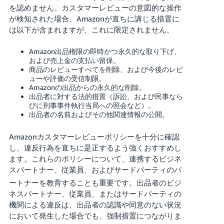
く
を認めません。カスタマーレビューの意図的な操作
English
始
が検知された場合、Amazonが直ちに講じる措置に
- JP
め
は以下が含まれますが、これに限定されません。
る
Amazon出品権限の即時かつ永久的な取り下げ、
および売上金の支払い留保。
商品のレビューすべてを削除、および今後のレビ
ューや評価の受信制限。
Amazonの出品からの永久的な削除。
出品者に対する法的措置（訴訟、および民事なら
びに刑事事件執行当局への照会など）。
出品者の名前およびその他関連情報の公開。
Amazonカスタマーレビューポリシーを十分に確認
し、違反行為を直ちに是正するよう強くおすすめし
ます。これらのポリシーについて、連携するビジネ
スパートナー、従業員、およびサードパーティのパ
ートナーを教育することも重要です。
出品者のビジ
ネスパートナー、従業員、またはサードパーティの
機関による違反は、出品者の認識や同意のない状況
において発生した場合でも、強制措置につながりま