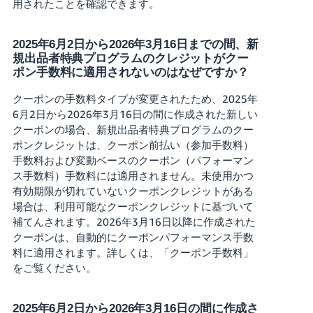
用されたことを確認できます。
2025年6月2日から2026年3月16日までの間、新
規出品者特典プログラムのクレジットがクー
ポン手数料に適用されないのはなぜですか？
クーポンの手数料タイプが変更されたため、2025年
6月2日から2026年3月16日の間に作成された新しい
クーポンの場合、新規出品者特典プログラムのクー
ポンクレジットは、クーポン前払い（参加手数料）
手数料および変動ベースのクーポン（パフォーマン
ス手数料）手数料には適用されません。未使用かつ
有効期限が切れていないクーポンクレジットがある
場合は、利用可能なクーポンクレジットに基づいて
補てんされます。2026年3月16日以降に作成された
クーポンは、自動的にクーポンパフォーマンス手数
料に適用されます。詳しくは、「クーポン手数料」
をご覧ください。
2025年6月2日から2026年3月16日の間に作成さ