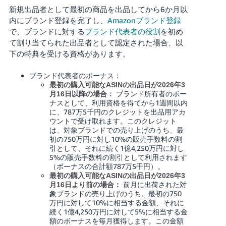
く
English
新規出品者として最初の商品を出品してから6か月以
始
- JP
内にブランド登録を完了し、
Amazonブランド登録
め
る
で、ブランドに対する
ブランド代表者の役割
を初め
て割り当てられた出品者として認定された場合、以
下の特典を受ける資格があります。
ブランド代表者のボーナス：
最初の購入可能なASINの出品日が2026年3
ブランド所有者のボー
月16日以降の場合：
ナスとして、利用資格を得てから1週間以内
に、787万5千円のクレジットを出品用アカ
ウントで受け取れます。このクレジット
は、対象ブランドでの売り上げのうち、最
初の750万円に対し10%の販売手数料の割
引として、それに続く1億4,250万円に対し
5%の販売手数料の割引として利用されます
（ボーナスの合計額787万5千円）。
最初の購入可能なASINの出品日が2026年3
前月に出荷された対
月16日より前の場合：
象ブランドの売り上げのうち、最初の750
万円に対して10%に相当する金額、それに
続く1億4,250万円に対して5%に相当する金
額のボーナスを毎月獲得します。この金額