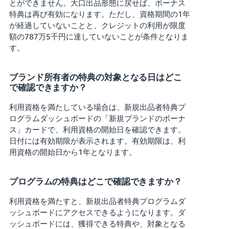
とができません。大口出品形態に戻せば、ボーナス
特典は再び有効になります。ただし、資格期間の1年
が経過していないことと、クレジットの利用が限度
額の787万5千円に達していないことが条件となりま
す。
ブランド所有者の特典の対象となる日はどこ
で確認できますか？
利用資格を満たしている場合は、新規出品者特典プ
ログラムダッシュボードの「新規ブランドのボーナ
ス」カードで、利用資格の開始日を確認できます。
日付には有効期限が表示されます。有効期限は、利
用資格の開始日から1年となります。
プログラムの特典はどこで確認できますか？
利用資格を満たすと、新規出品者特典プログラムダ
ッシュボードにアクセスできるようになります。ダ
ッシュボードには、獲得できる特典や、対象となる