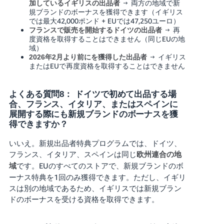
→ 両方の地域で新
加しているイギリスの出品者
規ブランドのボーナスを獲得できます（イギリス
では最大42,000ポンド + EUでは47,250ユーロ）
→ 再
フランスで販売を開始するドイツの出品者
度資格を取得することはできません（同じEUの地
域）
→ イギリス
2026年2月より前にを獲得した出品者
またはEUで再度資格を取得することはできません
よくある質問8： ドイツで初めて出品する場
合、フランス、イタリア、またはスペインに
展開する際にも新規ブランドのボーナスを獲
得できますか？
いいえ。新規出品者特典プログラムでは、ドイツ、
フランス、イタリア、スペインは同じ
欧州連合の地
です。EUのすべてのストアで、新規ブランドのボ
域
ーナス特典を1回のみ獲得できます。ただし、イギリ
スは別の地域であるため、イギリスでは新規ブラン
ドのボーナスを受ける資格を取得できます。