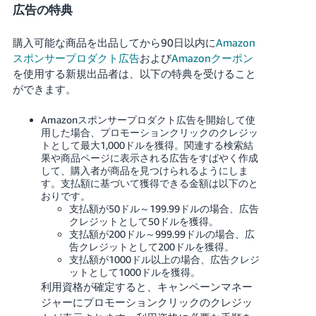
広告の特典
購入可能な商品を出品してから90日以内に
Amazon
スポンサープロダクト広告
および
Amazonクーポン
を使用する新規出品者は、以下の特典を受けること
ができます。
Amazonスポンサープロダクト広告を開始して使
用した場合、プロモーションクリックのクレジッ
トとして最大1,000ドルを獲得。関連する検索結
果や商品ページに表示される広告をすばやく作成
して、購入者が商品を見つけられるようにしま
す。支払額に基づいて獲得できる金額は以下のと
おりです。
支払額が50ドル～199.99ドルの場合、広告
クレジットとして50ドルを獲得。
支払額が200ドル～999.99ドルの場合、広
告クレジットとして200ドルを獲得。
支払額が1000ドル以上の場合、広告クレジ
ットとして1000ドルを獲得。
利用資格が確定すると、キャンペーンマネー
ジャーにプロモーションクリックのクレジッ