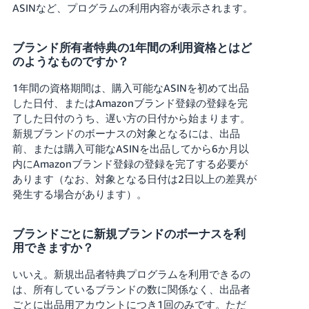
ASINなど、プログラムの利用内容が表示されます。
ブランド所有者特典の1年間の利用資格とはど
のようなものですか？
1年間の資格期間は、購入可能なASINを初めて出品
した日付、またはAmazonブランド登録の登録を完
了した日付のうち、遅い方の日付から始まります。
新規ブランドのボーナスの対象となるには、出品
前、または購入可能なASINを出品してから6か月以
内にAmazonブランド登録の登録を完了する必要が
あります（なお、対象となる日付は2日以上の差異が
発生する場合があります）。
ブランドごとに新規ブランドのボーナスを利
用できますか？
いいえ。新規出品者特典プログラムを利用できるの
は、所有しているブランドの数に関係なく、出品者
ごとに出品用アカウントにつき1回のみです。ただ