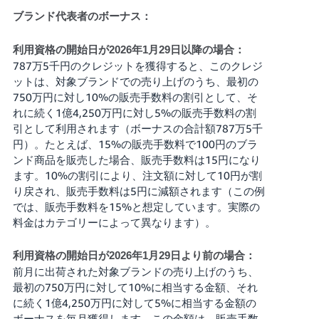
ブランド代表者のボーナス：
利用資格の開始日が2026年1月29日以降の場合：
787万5千円のクレジットを獲得すると、このクレジ
ットは、対象ブランドでの売り上げのうち、最初の
750万円に対し10%の販売手数料の割引として、そ
れに続く1億4,250万円に対し5%の販売手数料の割
引として利用されます（ボーナスの合計額787万5千
円）。たとえば、15%の販売手数料で100円のブラ
ンド商品を販売した場合、販売手数料は15円になり
ます。10%の割引により、注文額に対して10円が割
り戻され、販売手数料は5円に減額されます（この例
では、販売手数料を15%と想定しています。実際の
料金はカテゴリーによって異なります）。
利用資格の開始日が2026年1月29日より前の場合：
前月に出荷された対象ブランドの売り上げのうち、
最初の750万円に対して10%に相当する金額、それ
に続く1億4,250万円に対して5%に相当する金額の
ボーナスを毎月獲得します。この金額は、販売手数