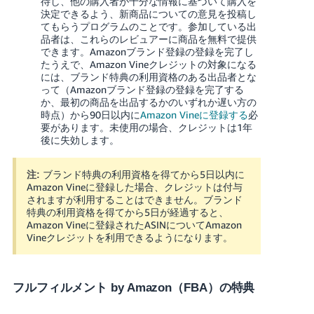
待し、他の購入者が十分な情報に基づいて購入を
決定できるよう、新商品についての意見を投稿し
てもらうプログラムのことです。参加している出
品者は、これらのレビュアーに商品を無料で提供
できます。Amazonブランド登録の登録を完了し
たうえで、Amazon Vineクレジットの対象になる
には、ブランド特典の利用資格のある出品者とな
って（Amazonブランド登録の登録を完了する
か、最初の商品を出品するかのいずれか遅い方の
時点）から90日以内に
Amazon Vineに登録する
必
要があります。未使用の場合、クレジットは1年
後に失効します。
ブランド特典の利用資格を得てから5日以内に
注:
Amazon Vineに登録した場合、クレジットは付与
されますが利用することはできません。ブランド
特典の利用資格を得てから5日が経過すると、
Amazon Vineに登録されたASINについてAmazon
Vineクレジットを利用できるようになります。
フルフィルメント by Amazon（FBA）の特典