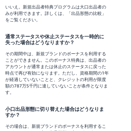
いいえ。新規出品者特典プログラムは大口出品者の
みが利用できます。詳しくは、「出品形態の比較」
をご覧ください。
通常ステータスや休止ステータスを一時的に
失った場合はどうなりますか？
その期間中は、新規ブランドのボーナスを利用する
ことができません。このボーナス特典は、出品者の
アカウントが通常または休止のステータスに戻った
時点で再び有効になります。ただし、資格期間の1年
が経過していないことと、クレジットの利用が限度
額の787万5千円に達していないことが条件となりま
す。
小口出品形態に切り替えた場合はどうなりま
すか？
その場合は、新規ブランドのボーナスを利用するこ