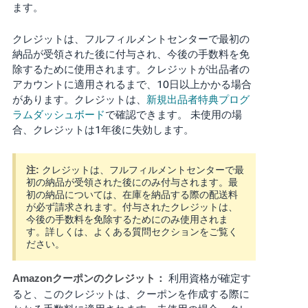
ます。
クレジットは、フルフィルメントセンターで最初の
納品が受領された後に付与され、今後の手数料を免
除するために使用されます。クレジットが出品者の
アカウントに適用されるまで、10日以上かかる場合
があります。
クレジットは、
新規出品者特典プログ
ラムダッシュボード
で確認できます。
未使用の場
合、クレジットは1年後に失効します。
クレジットは、フルフィルメントセンターで最
注:
初の納品が受領された後にのみ付与されます。最
初の納品については、在庫を納品する際の配送料
が必ず請求されます。付与されたクレジットは、
今後の手数料を免除するためにのみ使用されま
す。詳しくは、よくある質問セクションをご覧く
ださい。
利用資格が確定す
Amazonクーポンのクレジット：
ると、このクレジットは、クーポンを作成する際に