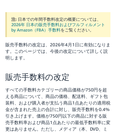
Français
- FR
注:
日本での年間手数料改定の概要については、
2026年 日本の販売手数料およびフルフィルメント
by Amazon（FBA）手数料
をご覧ください。
Italiano
- IT
販売手数料の改定は、2026年4月1日に有効になりま
한
す。このページでは、今後の改定について詳しく説
日
明します。
국
本
語
어
-
販売手数料の改定
KR
ロ
グ
すべての手数料カテゴリーの商品価格が750円を超
イ
日
える商品について、商品の価格、配送料、ギフト包
ン
本
装料、および購入者が支払う商品1点あたりの適用税
金が含まれた売上の合計に対し、販売手数料を0.4%
語
引き上げます。価格が750円以下の商品に対する販
-
さ
売手数料率および商品1点あたりの最低手数料率に変
JP
っ
更はありません。ただし、メディア（本、DVD、ミ
そ