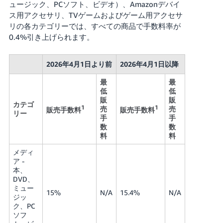
ュージック、PCソフト、ビデオ）、Amazonデバイ
く
English
始
ス用アクセサリ、TVゲームおよびゲーム用アクセサ
- JP
め
リの各カテゴリーでは、すべての商品で手数料率が
る
0.4%引き上げられます。
2026年4月1日より前
2026年4月1日以降
最
最
低
低
販
販
カテゴ
1
1
売
売
販売手数料
販売手数料
リー
手
手
数
数
料
料
メディ
ア -
本、
DVD、
ミュー
15%
N/A
15.4%
N/A
ジッ
ク、PC
ソフ