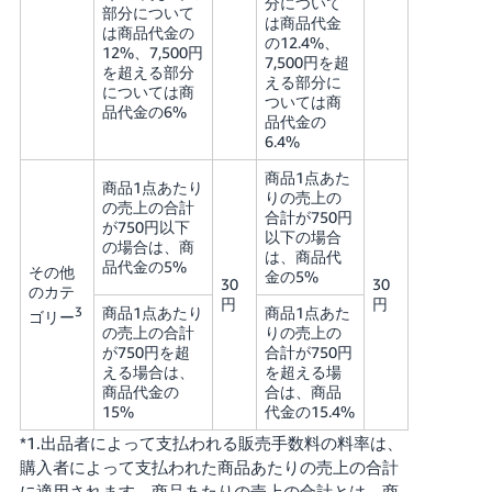
分について
部分について
は商品代金
は商品代金の
の12.4%、
12%、7,500円
7,500円を超
を超える部分
える部分に
については商
ついては商
品代金の6%
品代金の
6.4%
商品1点あた
商品1点あたり
りの売上の
の売上の合計
合計が750円
が750円以下
以下の場合
の場合は、商
は、商品代
品代金の5%
その他
金の5%
30
30
のカテ
円
円
商品1点あたり
商品1点あた
3
ゴリー
の売上の合計
りの売上の
が750円を超
合計が750円
える場合は、
を超える場
商品代金の
合は、商品
15%
代金の15.4%
*1.出品者によって支払われる販売手数料の料率は、
購入者によって支払われた商品あたりの売上の合計
に適用されます。商品あたりの売上の合計とは、商