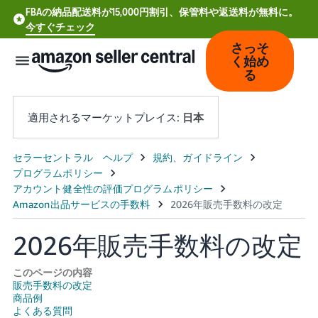
FBAの納品配送料が15,000円割引、保管料や返送料が無料に。
今すぐチェック
さっそ
く始め
る
適用されるマーケットプレイス:
日本
中
文
-
CN
2026年販売手数料の改定
Deutsch
- DE
このページの内容
販売手数料の改定
商品例
Español
よくある質問
- ES