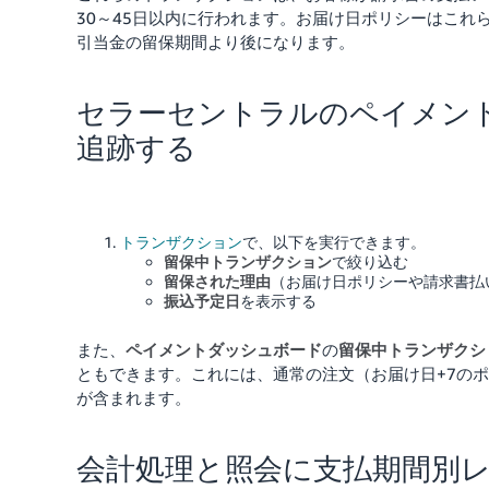
30～45日以内に行われます。お届け日ポリシーはこ
引当金の留保期間より後になります。
セラーセントラルのペイメン
追跡する
トランザクション
で、以下を実行できます。
留保中トランザクション
で絞り込む
留保された理由
（お届け日ポリシーや請求書払
振込予定日
を表示する
また、
ペイメントダッシュボード
の
留保中トランザクシ
ともできます。これには、通常の注文（お届け日+7の
が含まれます。
会計処理と照会に支払期間別