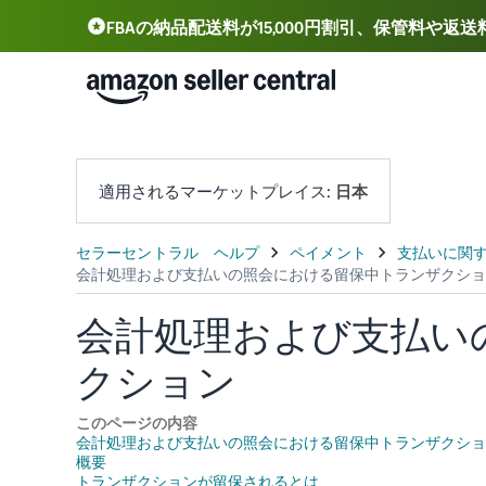
FBAの納品配送料が15,000円割引、保管料や返
Deutsch - DE
Español - ES
中文 - CN
適用されるマーケットプレイス:
日本
会計処理および支払い
クション
このページの内容
会計処理および支払いの照会における留保中トランザクショ
概要
トランザクションが留保されるとは