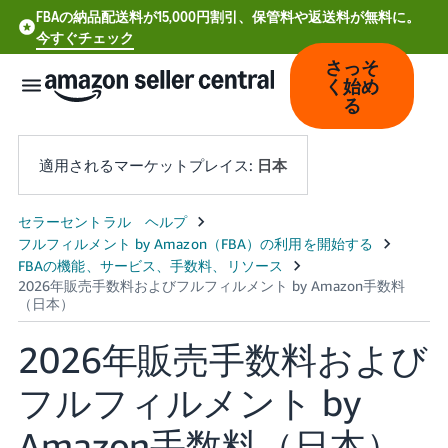
FBAの納品配送料が15,000円割引、保管料や返送料が無料に。
今すぐチェック
さっそ
く始め
る
適用されるマーケットプレイス:
日本
中
文
-
CN
2026年販売手数料および
Deutsch
- DE
フルフィルメント by
Español
Amazon手数料（日本）
- ES