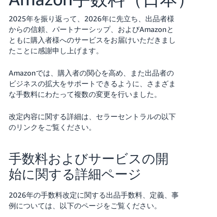
2025年を振り返って、2026年に先立ち、出品者様
Français
からの信頼、パートナーシップ、およびAmazonと
- FR
ともに購入者様へのサービスをお届けいただきまし
たことに感謝申し上げます。
Italiano
- IT
Amazonでは、購入者の関心を高め、また出品者の
한
ビジネスの拡大をサポートできるように、さまざま
日
な手数料にわたって複数の変更を行いました。
국
本
語
어
改定内容に関する詳細は、セラーセントラルの以下
-
のリンクをご覧ください。
KR
ロ
グ
イ
日
手数料およびサービスの開
ン
本
始に関する詳細ページ
語
-
2026年の手数料改定に関する出品手数料、定義、事
さ
JP
例については、以下のページをご覧ください。
っ
そ