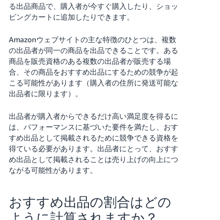
る出品商品で、購入者が今すぐ購入したり、ショッ
ピングカートに追加したりできます。
Français
- FR
Amazonウェブサイトの主な特徴のひとつは、複数
の出品者が同一の商品を出品できることです。ある
Italiano
商品を販売資格のある複数の出品者が販売する場
- IT
合、その商品をおすすめ出品にするための競争が起
こる可能性があります（購入者の住所に発送可能な
한
出品者に限ります）。
日
국
本
語
어
出品者が購入者からできるだけ高い満足度を得るに
-
は、パフォーマンスに基づいた要件を満たし、おす
KR
すめ出品として掲載されるために競争できる資格を
ロ
グ
得ている必要があります。出品者にとって、おすす
イ
日
め出品として掲載されることは売り上げの向上につ
ン
本
ながる可能性があります。
語
-
おすすめ出品の割合はどの
さ
JP
っ
ように計算されますか？
そ