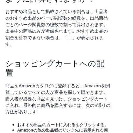
く
English
始
おすすめ出品として掲載されている割合は、出品者
- JP
め
る
のおすすめ出品のページ閲覧数の総数を、出品商品
ごとのページ閲覧数の総数で割って算出されます。
出品中の商品のみが考慮されます。おすすめ出品の
割合を計算できない場合は、「—」が表示されま
す。
ショッピングカートへの配
置
商品をAmazonカタログに登録すると、Amazonを閲
覧しているすべての人が商品を探して購できます。
購入者が必要な商品を見つけ、ショッピングカート
に入れ、最終的に商品を購入するには、次の3通りの
方法があります。
おすすめ出品の
カートに入れる
をクリックする。
Amazonの他の出品者
のリンク先に表示される商