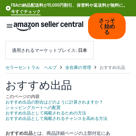
FBAの納品配送料が15,000円割引、保管料や返送料が無料に。
今すぐチェック
さっそ
く始め
る
適用されるマーケットプレイス:
日本
中
文
おすすめ出品
-
CN
このページの内容
おすすめ出品の割合はどのように計算されますか？
ショッピングカートへの配置
Deutsch
おすすめ出品として掲載されるための方法
- DE
おすすめ出品として掲載されるチャンスを高める方法
Español
おすすめ出品
とは、商品詳細ページの上部付近にあ
- ES