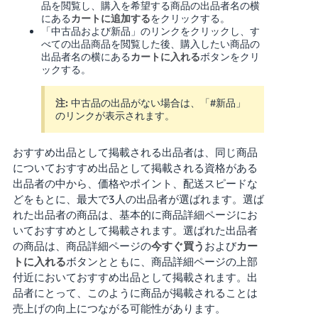
品を閲覧し、購入を希望する商品の出品者名の横
にある
カートに追加する
をクリックする。
「中古品および新品」のリンクをクリックし、す
べての出品商品を閲覧した後、購入したい商品の
出品者名の横にある
カートに入れる
ボタンをクリ
ックする。
注:
中古品の出品がない場合は、「#新品」
のリンクが表示されます。
おすすめ出品として掲載される出品者は、同じ商品
についておすすめ出品として掲載される資格がある
出品者の中から、価格やポイント、配送スピードな
どをもとに、最大で3人の出品者が選ばれます。選ば
れた出品者の商品は、基本的に商品詳細ページにお
いておすすめとして掲載されます。選ばれた出品者
の商品は、商品詳細ページの
今すぐ買う
および
カー
トに入れる
ボタンとともに、商品詳細ページの上部
付近においておすすめ出品として掲載されます。出
品者にとって、このように商品が掲載されることは
売上げの向上につながる可能性があります。