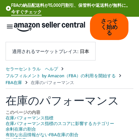
FBAの納品配送料が15,000円割引、保管料や返送料が無料に。
今すぐチェック
さっそ
く始め
る
適用されるマーケットプレイス:
日本
中
文
-
在庫のパフォーマンス
CN
Deutsch
このページの内容
- DE
在庫パフォーマンス指標
在庫パフォーマンス指標のスコアに影響するカテゴリー
余剰在庫の割合
Español
有効な出品情報がないFBA在庫の割合
- ES