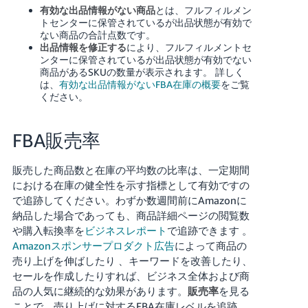
有効な出品情報がない商品
とは、フルフィルメン
トセンターに保管されているが出品状態が有効で
ない商品の合計点数です。
出品情報を修正する
により、フルフィルメントセ
ンターに保管されているが出品状態が有効でない
商品があるSKUの数量が表示されます。
詳しく
は、
有効な出品情報がないFBA在庫の概要
をご覧
ください。
FBA販売率
販売した商品数と在庫の平均数の比率は、一定期間
における在庫の健全性を示す指標として有効ですの
で追跡してください。わずか数週間前にAmazonに
納品した場合であっても、
商品詳細ページの閲覧数
や購入転換率を
ビジネスレポート
で追跡できます
。
Amazonスポンサープロダクト広告
によって商品の
売り上げを伸ばしたり
、キーワードを改善したり、
セールを作成したりすれば、ビジネス全体および商
品の人気に継続的な効果があります。
販売率
を見る
ことで、売り上げに対するFBA在庫レベルを追跡