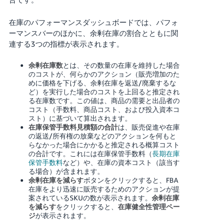
在庫のパフォーマンスダッシュボードでは、パフォ
ーマンスバーのほかに、余剰在庫の割合とともに関
連する3つの指標が表示されます。
余剰在庫数
とは、その数量の在庫を維持した場合
のコストが、何らかのアクション（販売増加のた
めに価格を下げる、余剰在庫を返送/廃棄するな
ど）を実行した場合のコストを上回ると推定され
る在庫数です。この値は、商品の需要と出品者の
コスト（手数料、商品コスト、および投入資本コ
スト）に基づいて算出されます。
在庫保管手数料見積額の合計
は、販売促進や在庫
の返送/所有権の放棄などのアクションを何もと
らなかった場合にかかると推定される概算コスト
の合計です。これには在庫保管手数料（
長期在庫
保管手数料
など）や、在庫の資本コスト（該当す
る場合）が含まれます。
余剰在庫を減らす
ボタンをクリックすると、FBA
在庫をより迅速に販売するためのアクションが提
案されているSKUの数が表示されます。
余剰在庫
を減らす
をクリックすると、
在庫健全性管理ペー
ジ
が表示されます。