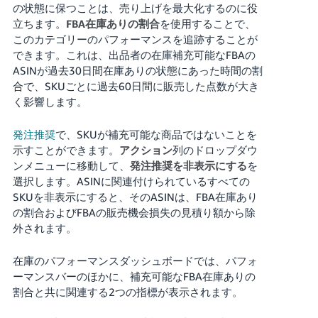
の状態に保つことは、売り上げを最大化するのに役
立ちます。
FBA在庫ありの割合
を使用することで、
このカテゴリーのパフォーマンスを追跡することが
できます。これは、出品者の在庫補充可能なFBAの
ASINが過去30日間在庫ありの状態にあった時間の割
合で、SKUごとに過去60日間に販売した点数が大き
く影響します。
発注推奨
で、SKUが補充可能な商品ではないことを
示すことができます。
アクション
列のドロップダウ
ンメニューに移動して、
発注推奨を非表示にする
を
選択します。ASINに関連付けられているすべての
SKUを非表示にすると、そのASINは、FBA在庫あり
の割合およびFBAの販売機会損失の見積り額から除
外されます。
在庫のパフォーマンスダッシュボードでは、パフォ
ーマンスバーのほかに、補充可能なFBA在庫ありの
割合と共に関連する2つの指標が表示されます。