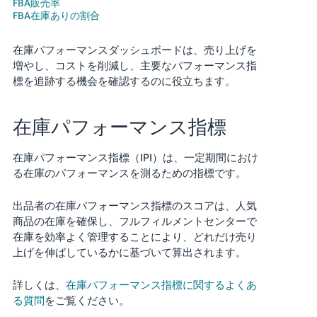
FBA販売率
FBA在庫ありの割合
Français
- FR
在庫パフォーマンスダッシュボードは、売り上げを
増やし、コストを削減し、主要なパフォーマンス指
Italiano
標を追跡する機会を確認するのに役立ちます。
- IT
한
在庫パフォーマンス指標
日
국
本
在庫パフォーマンス指標（IPI）は、一定期間におけ
語
어
る在庫のパフォーマンスを測るための指標です。
-
KR
ロ
出品者の在庫パフォーマンス指標のスコアは、人気
グ
商品の在庫を確保し、フルフィルメントセンターで
イ
日
ン
在庫を効率よく管理することにより、どれだけ売り
本
上げを伸ばしているかに基づいて算出されます。
語
-
詳しくは、
在庫パフォーマンス指標に関するよくあ
さ
JP
る質問
をご覧ください。
っ
そ