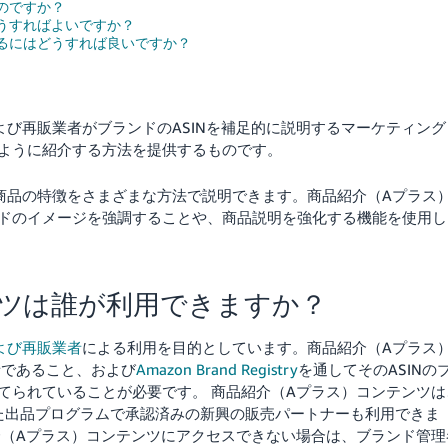
のですか？
うすればよいですか？
るにはどうすれば良いですか？
び再販業者がブランドのASINを補足的に説明するマーケティング
ように紹介する方法を提供するものです。
商品の特徴をさまざまな方法で説明できます。商品紹介（Aプラス
ドのイメージを強調することや、商品説明を強化する機能を使用し
ンツは誰が利用できますか？
よび再販業者
による利用を目的としています。
商品紹介（Aプラス
者であること、および
Amazon Brand Registry
を通してそのASINの
てられていることが必要です。
商品紹介（Aプラス）コンテンツは
特定の管理された出品プログラムで承認済みの新興の販売パートナーも利用できま
（Aプラス）コンテンツにアクセスできない場合は、ブランド管理