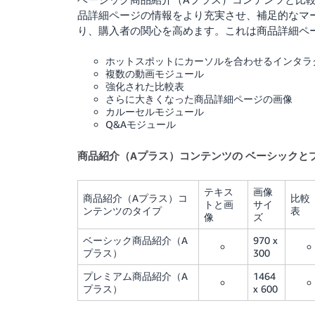
品詳細ページの情報をより充実させ、補足的なマ
り、購入者の関心を高めます。これは商品詳細ペ
ホットスポットにカーソルを合わせるインタラ
複数の動画モジュール
強化された比較表
さらに大きくなった商品詳細ページの画像
カルーセルモジュール
Q&Aモジュール
商品紹介（Aプラス）コンテンツの ベーシックと
テキス
画像
商品紹介（Aプラス）コ
比較
トと画
サイ
ンテンツのタイプ
表
像
ズ
ベーシック商品紹介（A
970 x
プラス）
300
プレミアム商品紹介（A
1464
プラス）
x 600