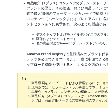
商品紹介（Aプラス）コンテンツのブランドストーリ
ブランドの歴史、その価値、および商品ラインに
式で最大19個のフォーマット済みカードで構成さ
コンテンツ（ベーシックまたはプレミアム）に追
ンド
セクションに表示され、次のような機能があ
デスクトップおよびモバイルデバイスでのフル
画像およびテキストカード
他の商品およびAmazonブランドストアへのリ
Amazon Brand Registryで登録済みの
テンツを公開できます。また、一度に申請できる数
ップロード機能を使用すると、カタログ内のすべて
注:
商品動画をアップロードおよび管理するには、セ
現時点では、セラーセントラルを通して本、ミュージ
品紹介（Aプラス）コンテンツの機能は、まだ正
商品紹介（Aプラス）コンテンツは、Amazon Busi
ンツは、商品詳細ページに文書を個別のファイル