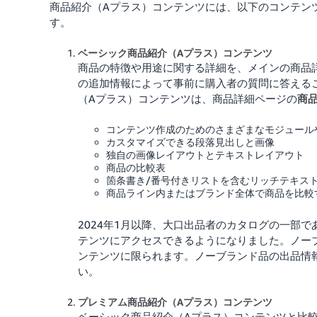
商品紹介（Aプラス）コンテンツには、以下のコンテン
す。
ベーシック商品紹介（Aプラス）コンテンツ
商品の特徴や用途に関する詳細を、メインの商品
の追加情報によって事前に購入者の質問に答える
（Aプラス）コンテンツは、商品詳細ページの
商
コンテンツ作成のためのさまざまなモジュール
カスタマイズできる段落見出しと画像
独自の画像レイアウトとテキストレイアウト
商品の比較表
箇条書き/番号付きリストを含むリッチテキス
商品ライン内またはブランド全体で商品を比較
2024年1月以降、大口出品者のカタログの一部で
テンツにアクセスできるようになりました。ノーブ
ンテンツに限られます。ノーブランド品の出品情
い。
プレミアム商品紹介（Aプラス）コンテンツ
ベーシック商品紹介（Aプラス）コンテンツと比