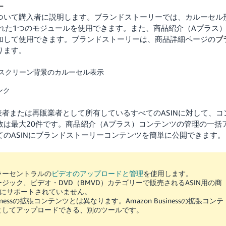
ー
ついて購入者に説明します。ブランドストーリーでは、カルーセル
れた1つのモジュールを使用できます。また、商品紹介（Aプラス
加して使用できます。ブランドストーリーは、商品詳細ページの
ブ
ります。
スクリーン背景のカルーセル表示
ンク
ブランド代表者または再販業者として所有しているすべてのASINに対して、コ
は最大20件です。
商品紹介（Aプラス）コンテンツの管理の一括
のASINにブランドストーリーコンテンツを簡単に公開できます。
ラーセントラルの
ビデオのアップロードと管理
を使用します。
ック、ビデオ・DVD（BMVD）カテゴリーで販売されるASIN用の商
式にサポートされていません。
nessの拡張コンテンツとは異なります。Amazon Businessの拡張コンテ
としてアップロードできる、別のツールです。