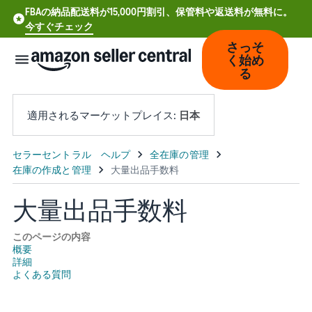
FBAの納品配送料が15,000円割引、保管料や返送料が無料に。
今すぐチェック
さっそ
く始め
る
適用されるマーケットプレイス:
日本
中
文
-
大量出品手数料
CN
このページの内容
Deutsch
概要
詳細
- DE
よくある質問
Español
- ES