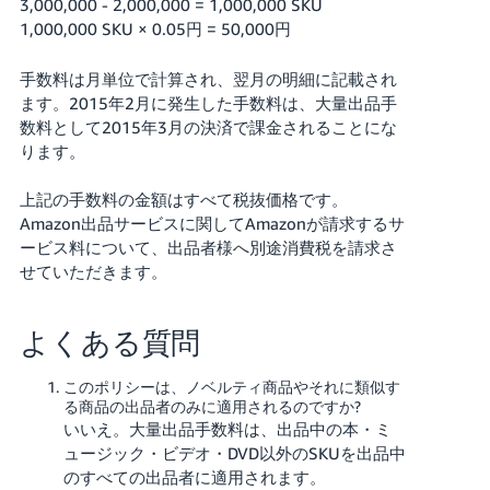
3,000,000 - 2,000,000 = 1,000,000 SKU
く
English
1,000,000 SKU × 0.05円 = 50,000円
始
- JP
め
る
手数料は月単位で計算され、翌月の明細に記載され
ます。2015年2月に発生した手数料は、大量出品手
数料として2015年3月の決済で課金されることにな
ります。
上記の手数料の金額はすべて税抜価格です。
Amazon出品サービスに関してAmazonが請求するサ
ービス料について、出品者様へ別途消費税を請求さ
せていただきます。
よくある質問
このポリシーは、ノベルティ商品やそれに類似す
る商品の出品者のみに適用されるのですか?
いいえ。大量出品手数料は、出品中の本・ミ
ュージック・ビデオ・DVD以外のSKUを出品中
のすべての出品者に適用されます。