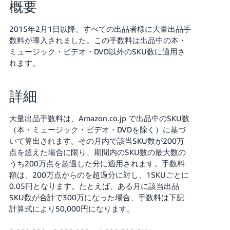
概要
Français
2015年2月1日以降、すべての出品者様に大量出品手
- FR
数料が導入されました。この手数料は出品中の本・
ミュージック・ビデオ・DVD以外のSKU数に適用さ
Italiano
れます。
- IT
한
詳細
日
국
本
語
어
大量出品手数料は、Amazon.co.jp で出品中のSKU数
-
（本・ミュージック・ビデオ・DVDを除く）に基づ
いて算出されます。その月内で該当SKU数が200万
KR
ロ
点を超えた場合に限り、期間内のSKU数の最大数の
グ
イ
うち200万点を超過した分に適用されます。手数料
日
ン
額は、200万点からのを超過分に対し、1SKUごとに
本
0.05円となります。たとえば、ある月に該当出品
語
SKU数が合計で300万になった場合、手数料は下記
-
計算式により50,000円になります。
さ
JP
っ
そ