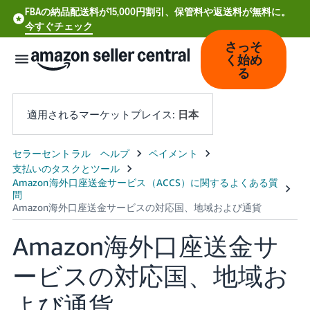
FBAの納品配送料が15,000円割引、保管料や返送料が無料に。
今すぐチェック
さっそ
く始め
る
適用されるマーケットプレイス:
日本
中
文
-
CN
Amazon海外口座送金サ
Deutsch
- DE
ービスの対応国、地域お
Español
よび通貨
- ES