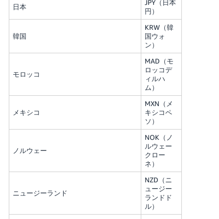
JPY（日本
日本
円）
KRW（韓
韓国
国ウォ
ン）
MAD（モ
ロッコデ
モロッコ
ィルハ
ム）
MXN（メ
メキシコ
キシコペ
ソ）
NOK（ノ
ルウェー
ノルウェー
クロー
ネ）
NZD（ニ
ュージー
ニュージーランド
ランドド
ル）