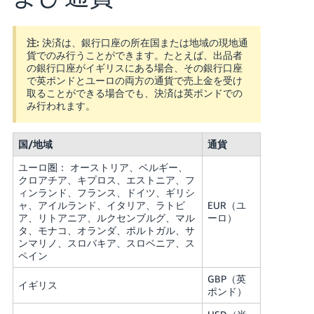
Français
注:
決済は、銀行口座の所在国または地域の現地通
- FR
貨でのみ行うことができます。
たとえば、出品者
の銀行口座がイギリスにある場合、その銀行口座
Italiano
で英ポンドとユーロの両方の通貨で売上金を受け
- IT
取ることができる場合でも、決済は英ポンドでの
み行われます。
한
日
국
国/地域
通貨
本
語
어
ユーロ圏： オーストリア、ベルギー、
-
クロアチア、キプロス、エストニア、フ
KR
ィンランド、フランス、ドイツ、ギリシ
ロ
ャ、アイルランド、イタリア、ラトビ
EUR（ユ
グ
ア、リトアニア、ルクセンブルグ、マル
ーロ）
イ
日
タ、モナコ、オランダ、ポルトガル、サ
ン
本
ンマリノ、スロバキア、スロベニア、ス
ペイン
語
GBP（英
-
イギリス
さ
ポンド）
JP
っ
そ