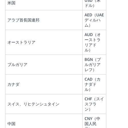
USD（米
米国
く
English
ドル）
始
- JP
め
AED（UAE
る
アラブ首長国連邦
ディルハ
ム）
AUD（オ
ーストラ
オーストラリア
リアド
ル）
BGN（ブ
ブルガリア
ルガリア
レフ）
CAD（カ
カナダ
ナダド
ル）
CHF（スイ
スイス、リヒテンシュタイン
スフラ
ン）
CNY（中
中国
国人民