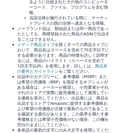
るように仕組まれたその他のコンピュータ
ーコード、ファイル、プログラムを含む情
報。
当該法律が施行されている間に、マーケッ
トプレイスの国の法律へ違反となる情報。
ノーブランド品は、類似品または同一商品であっ
たとしても、商標登録された商品のASINで出品す
ることはできません。
メディア商品タイプ
を除くすべての商品タイプに
おいて、商品名はスペースを含めて75文字以下に
する必要があります。商品の特徴を詳しく説明す
るには、商品のハイライト（スペースを含めて
125文字以内）を使用します。詳しくは、
商品名
の要件とガイドライン
をご覧ください。
出品中のカテゴリーに、参考価格（MSRP）また
は希望小売価格（RRP）を指定するオプションが
ある場合は、メーカーが推奨し、小売業者がそれ
ぞれのストアで実際に販売価格として適用してい
る価格を表示してください。出品者には、商品を
出品するストアでAmazonに提供する参考価格お
よび希望小売価格が正確で最新のものであること
を確認する責任があります。この基準を満たす参
考価格または希望小売価格がない場合、この欄を
空白のままにしてください。
各単語の最初の文字にのみ大文字を使用してくだ