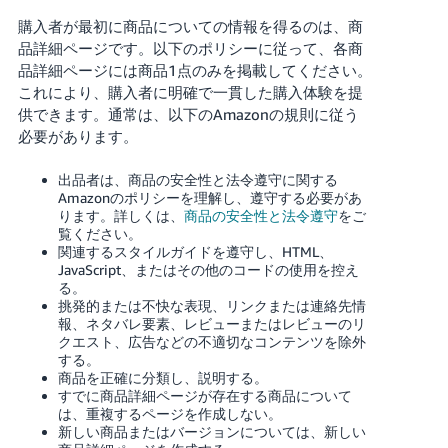
購入者が最初に商品についての情報を得るのは、商
Français
品詳細ページです。以下のポリシーに従って、各商
- FR
品詳細ページには商品1点のみを掲載してください。
これにより、購入者に明確で一貫した購入体験を提
Italiano
供できます。通常は、以下のAmazonの規則に従う
- IT
必要があります。
한
出品者は、商品の安全性と法令遵守に関する
日
Amazonのポリシーを理解し、遵守する必要があ
국
本
ります。
詳しくは、
商品の安全性と法令遵守
をご
語
어
覧ください。
-
関連するスタイルガイドを遵守し、HTML、
JavaScript、またはその他のコードの使用を控え
KR
ロ
る。
グ
挑発的または不快な表現、リンクまたは連絡先情
イ
日
報、ネタバレ要素、レビューまたはレビューのリ
ン
クエスト、広告などの不適切なコンテンツを除外
本
する。
語
商品を正確に分類し、説明する。
すでに商品詳細ページが存在する商品について
-
さ
は、重複するページを作成しない。
JP
っ
新しい商品またはバージョンについては、新しい
そ