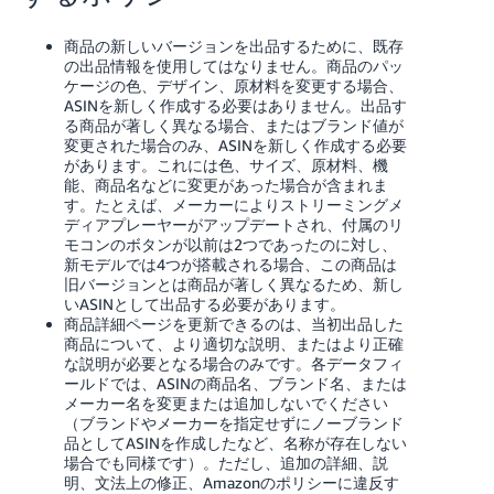
商品の新しいバージョンを出品するために、既存
の出品情報を使用してはなりません。商品のパッ
ケージの色、デザイン、原材料を変更する場合、
ASINを新しく作成する必要はありません。出品す
る商品が著しく異なる場合、またはブランド値が
変更された場合のみ、ASINを新しく作成する必要
があります。これには色、サイズ、原材料、機
能、商品名などに変更があった場合が含まれま
す。たとえば、メーカーによりストリーミングメ
ディアプレーヤーがアップデートされ、付属のリ
モコンのボタンが以前は2つであったのに対し、
新モデルでは4つが搭載される場合、この商品は
旧バージョンとは商品が著しく異なるため、新し
いASINとして出品する必要があります。
商品詳細ページを更新できるのは、当初出品した
商品について、より適切な説明、またはより正確
な説明が必要となる場合のみです。各データフィ
ールドでは、ASINの商品名、ブランド名、または
メーカー名を変更または追加しないでください
（ブランドやメーカーを指定せずにノーブランド
品としてASINを作成したなど、名称が存在しない
場合でも同様です）。ただし、追加の詳細、説
明、文法上の修正、Amazonのポリシーに違反す