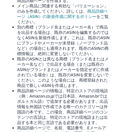
商品詳細ページを作成する。
く
English
メイン商品に関連する有効な「バリエーション」
始
のみを作成してください。詳しくは、
商品詳細ペ
- JP
め
ージ（ASIN）の新規作成に関するポリシー
をご覧
る
ください。
別の商標（ブランド名またはメーカー名）で商品
を出品する場合は、既存のASINを編集するのでは
なくASINを新規作成します。これは、既存のASIN
にブランドやメーカーが未登録（ノーブランド品
など）の場合にも適用されます。既存のASINの商
標情報は、絶対に変更しないでください。
既存のASINとは異なる商標（ブランド名またはメ
ーカー名など）で出品する場合（または既存の
ASINがブランドまたはメーカーを指定せずに作成
されている場合）は、既存のASINを変更しないで
ください。このような場合には、商標登録された
商品で新しいASINを作成します。
商品詳細ページの情報は、特定のストアの現地語
（例：Amazon.co.jpでは日本語、Amazon.brでは
ポルトガル語）で追加する必要があります。出品
情報を外国語で作成できる唯一のカテゴリーは外
国語の本です。この場合、商品詳細ページのコン
テンツの言語は、特定のストアの現地語または出
品する本と同じ言語である必要があります。
商品詳細ページで、名前、電話番号、Eメールア