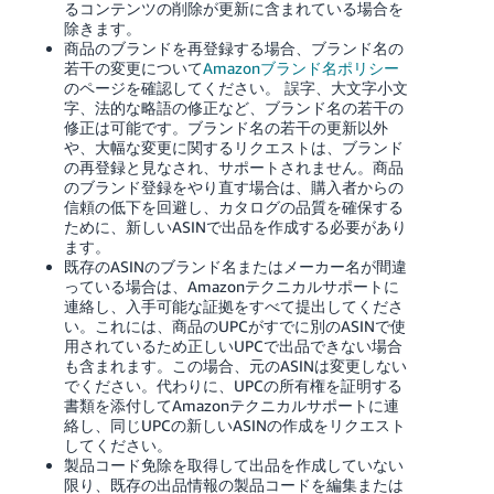
るコンテンツの削除が更新に含まれている場合を
除きます。
商品のブランドを再登録する場合、ブランド名の
若干の変更について
Amazonブランド名ポリシー
のページを確認してください。
誤字、大文字小文
字、法的な略語の修正など、ブランド名の若干の
修正は可能です。ブランド名の若干の更新以外
や、大幅な変更に関するリクエストは、ブランド
の再登録と見なされ、サポートされません。商品
のブランド登録をやり直す場合は、購入者からの
信頼の低下を回避し、カタログの品質を確保する
ために、新しいASINで出品を作成する必要があり
ます。
既存のASINのブランド名またはメーカー名が間違
っている場合は、Amazonテクニカルサポートに
連絡し、入手可能な証拠をすべて提出してくださ
い。これには、商品のUPCがすでに別のASINで使
用されているため正しいUPCで出品できない場合
も含まれます。この場合、元のASINは変更しない
でください。代わりに、UPCの所有権を証明する
書類を添付してAmazonテクニカルサポートに連
絡し、同じUPCの新しいASINの作成をリクエスト
してください。
製品コード免除を取得して出品を作成していない
限り、既存の出品情報の製品コードを編集または