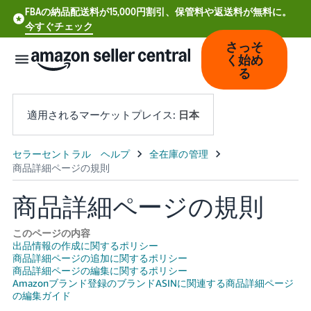
FBAの納品配送料が15,000円割引、保管料や返送料が無料に。
今すぐチェック
さっそ
く始め
る
適用されるマーケットプレイス:
日本
中
文
商品詳細ページの規則
-
CN
このページの内容
出品情報の作成に関するポリシー
Deutsch
商品詳細ページの追加に関するポリシー
- DE
商品詳細ページの編集に関するポリシー
Amazonブランド登録のブランドASINに関連する商品詳細ページ
Español
の編集ガイド
- ES