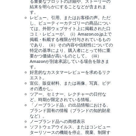
る重要なプロットの詳細や、ストーリーの
結末を明らかにすることなどが含まれま
す。
レビュー、引用、またはお客様の声。ただ
し、ビューティーカテゴリーの商品につい
ては、外部ウェブサイト上に掲載された口
コミ・レビューが、（i）Amazon.co.jp上で
掲載・転載する権限が付与されているもの
であり、（ii）その内容や信頼性についての
特定の基準により、購入者にとって特に重
要かつ価値が高いものとして、（iii）
Amazonが別途承認している場合を除きま
す。
好意的なカスタマーレビューを求めるリク
エスト。
宣伝、販促材料、または画像、写真、ビデ
オの透かし。
ツアー、セミナー、レクチャーの日付な
ど、時期が限定されている情報。
「ノーブランド品」の出品情報における、
ブランド固有の情報（ブランドの知的財産
など）。
ノーブランド品への商標表示
ソフトウェアウイルス、またはコンピュー
ターリソースの機能を停止、廃棄、制限す