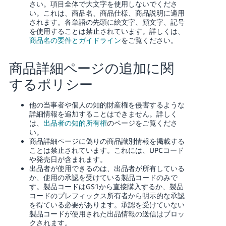
さい。項目全体で大文字を使用しないでくださ
い。これは、商品名、商品仕様、商品説明に適用
されます。各単語の先頭に絵文字、顔文字、記号
を使用することは禁止されています。詳しくは、
商品名の要件とガイドライン
をご覧ください。
商品詳細ページの追加に関
するポリシー
他の当事者や個人の知的財産権を侵害するような
詳細情報を追加することはできません。
詳しく
は、
出品者の知的所有権
のページをご覧くださ
い。
商品詳細ページに偽りの商品識別情報を掲載する
ことは禁止されています。これには、UPCコード
や発売日が含まれます。
出品者が使用できるのは、出品者が所有している
か、使用の承認を受けている製品コードのみで
す。製品コードはGS1から直接購入するか、製品
コードのプレフィックス所有者から明示的な承認
を得ている必要があります。承認を受けていない
製品コードが使用された出品情報の送信はブロッ
クされます。