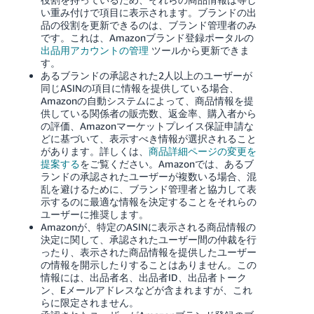
い重み付けで項目に表示されます。ブランドの出
品の役割を更新できるのは、ブランド管理者のみ
です。これは、Amazonブランド登録ポータルの
出品用アカウントの管理
ツールから更新できま
す。
あるブランドの承認された2人以上のユーザーが
同じASINの項目に情報を提供している場合、
Amazonの自動システムによって、商品情報を提
供している関係者の販売数、返金率、購入者から
の評価、Amazonマーケットプレイス保証申請な
どに基づいて、表示すべき情報が選択されること
があります。
詳しくは、
商品詳細ページの変更を
提案する
をご覧ください。
Amazonでは、あるブ
ランドの承認されたユーザーが複数いる場合、混
乱を避けるために、ブランド管理者と協力して表
示するのに最適な情報を決定することをそれらの
ユーザーに推奨します。
Amazonが、特定のASINに表示される商品情報の
決定に関して、承認されたユーザー間の仲裁を行
ったり、表示された商品情報を提供したユーザー
の情報を開示したりすることはありません。この
情報には、出品者名、出品者ID、出品者トーク
ン、Eメールアドレスなどが含まれますが、これ
らに限定されません。