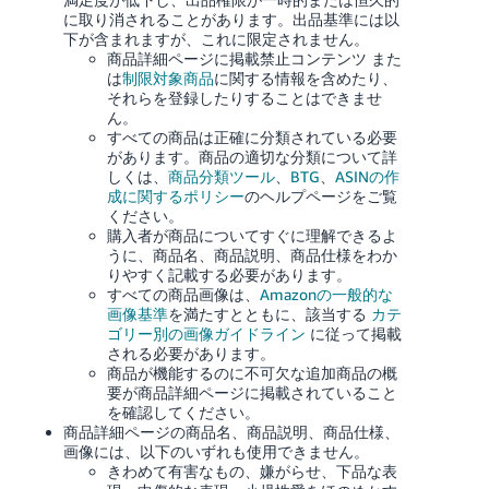
に取り消されることがあります。出品基準には以
下が含まれますが、これに限定されません。
商品詳細ページに
掲載禁止コンテンツ
また
は
制限対象商品
に関する情報を含めたり、
それらを登録したりすることはできませ
ん。
すべての商品は正確に分類されている必要
があります。
商品の適切な分類について詳
しくは、
商品分類ツール
、
BTG
、
ASINの作
成に関するポリシー
のヘルプページをご覧
ください。
購入者が商品についてすぐに理解できるよ
うに、商品名、商品説明、商品仕様をわか
りやすく記載する必要があります。
すべての商品画像は、
Amazonの一般的な
画像基準
を満たすとともに、該当する
カテ
ゴリー別の画像ガイドライン
に従って掲載
される必要があります。
商品が機能するのに不可欠な追加商品の概
要が商品詳細ページに掲載されていること
を確認してください。
商品詳細ページの商品名、商品説明、商品仕様、
画像には、以下のいずれも使用できません。
きわめて有害なもの、嫌がらせ、下品な表