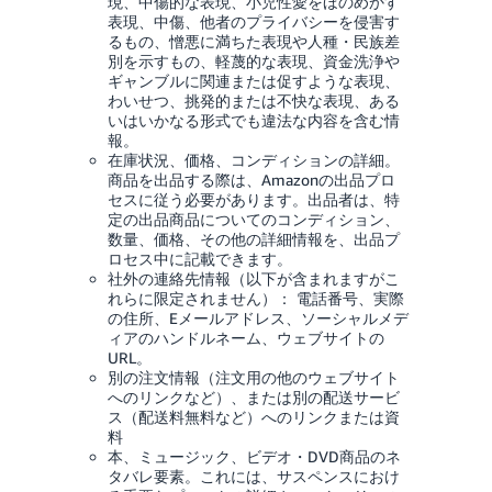
現、中傷的な表現、小児性愛をほのめかす
表現、中傷、他者のプライバシーを侵害す
るもの、憎悪に満ちた表現や人種・民族差
別を示すもの、軽蔑的な表現、資金洗浄や
ギャンブルに関連または促すような表現、
わいせつ、挑発的または不快な表現、ある
いはいかなる形式でも違法な内容を含む情
報。
在庫状況、価格、コンディションの詳細。
商品を出品する際は、Amazonの出品プロ
セスに従う必要があります。出品者は、特
定の出品商品についてのコンディション、
数量、価格、その他の詳細情報を、出品プ
ロセス中に記載できます。
社外の連絡先情報（以下が含まれますがこ
れらに限定されません）： 電話番号、実際
の住所、Eメールアドレス、ソーシャルメデ
ィアのハンドルネーム、ウェブサイトの
URL。
別の注文情報（注文用の他のウェブサイト
へのリンクなど）、または別の配送サービ
ス（配送料無料など）へのリンクまたは資
料
本、ミュージック、ビデオ・DVD商品のネ
タバレ要素。これには、サスペンスにおけ