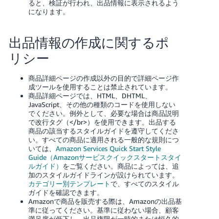
ると、検証が行われ、出品情報に表示されるよう
になります。
出品情報の作成に関するポ
リシー
商品詳細ページの作成以外の目的で詳細ページ作
成ツールを使用することは禁止されています。
商品詳細ページでは、HTML、DHTML、
JavaScript、その他の種類のコードを使用しない
でください。例外として、必要な場合は商品説明
で改行タグ（</br>）を使用できます。出品する
商品の該当するスタイルガイドを遵守してくださ
い。すべての商品に適用される一般的な規則につ
いては、
Amazon Services Quick Start Style
Guide（Amazonサービスクイックスタートスタイ
ルガイド）
をご覧ください。商品によっては、追
加のスタイルガイドラインが設けられています。
カテゴリー別テンプレート
で、すべてのスタイル
ガイドを確認できます。
Amazonで商品を販売する際は、Amazonの出品基
準に従ってください。基準に従わない場合、顧客
満足度が低下し、出品権限が一時的または恒久的