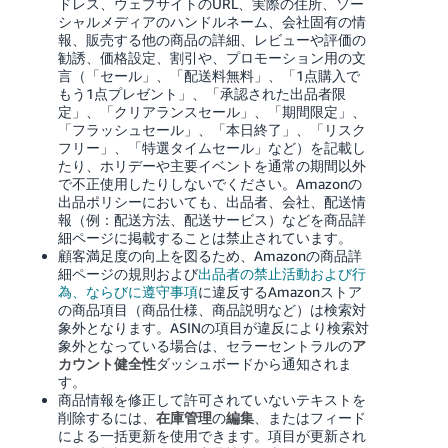
ドレス、ウェブサイトのURL、実際の住所、ソー
シャルメディアのハンドルネーム、会社固有の情
報、販売する他の商品の詳細、レビューや評価の
勧誘、価格設定、割引や、プロモーション用の文
言（「セール」、「配送料無料」、「1点購入で
もう1点プレゼント」、「承認された出品者限
定」、「クリアランスセール」、「期間限定」、
「フラッシュセール」、「本日終了」、「リスク
フリー」、「特選タイムセール」など）を記載し
たり、ホリデーや主要イベントを通常の期間以外
で不正使用したりしないでください。Amazonの
出品ポリシーにおいても、出品者、会社、配送情
報（例：配送方法、配送サービス）などを商品詳
細ページに掲載することは禁止されています。
顧客満足度の向上を図るため、Amazonの商品詳
細ページの規則
および
出品者の禁止活動および行
為、ならびに遵守事項
に違反するAmazonストア
の商品項目（商品仕様、商品説明など）は検索対
象外となります。ASINの項目が違反により検索対
象外となっている場合は、セラーセントラルの
ア
カウント健全性
ダッシュボードから通知されま
す。
商品情報を修正して許可されていないテキストを
削除するには、
在庫管理
の
編集
、またはフィード
による一括更新を使用できます。項目が更新され