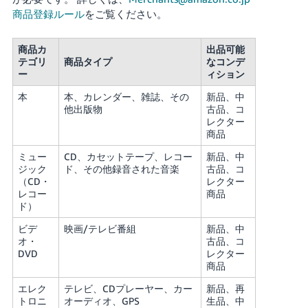
く
English
商品登録ルール
をご覧ください。
始
- JP
め
る
商品カ
出品可能
テゴリ
商品タイプ
なコンデ
ー
ィション
本
本、カレンダー、雑誌、その
新品、中
他出版物
古品、コ
レクター
商品
ミュー
CD、カセットテープ、レコー
新品、中
ジック
ド、その他録音された音楽
古品、コ
（CD・
レクター
レコー
商品
ド）
ビデ
映画/テレビ番組
新品、中
オ・
古品、コ
DVD
レクター
商品
エレク
テレビ、CDプレーヤー、カー
新品、再
トロニ
オーディオ、GPS
生品、中