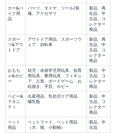
カー&バ
パーツ、タイヤ、ツール/装
新品、再
イク用
備、アクセサリ
生品、中
品
古品、コ
レクター
商品
スポー
アウトドア用品、スポーツウ
新品、再
ツ&アウ
ェア、自転車
生品、中
トドア
古品、コ
レクター
商品
おもち
幼児・未就学児用玩具、知育
新品、中
ゃ&ホビ
用玩具、乗用玩具、フィギュ
古品、コ
ー
ア、人形、ボードゲーム、お
レクター
絵描き、手芸、ホビー
商品
ベビー&
出産用品、乳幼児ケア用品、
新品、中
マタニ
哺乳瓶
古品、コ
ティ
レクター
商品
ペット
ペットフード、ペット用品
新品、中
用品
（犬、猫、小動物）
古品