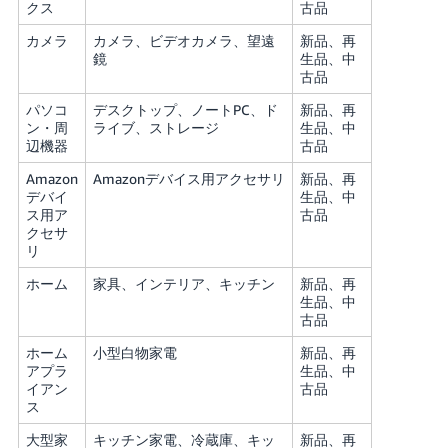
クス
古品
カメラ
カメラ、ビデオカメラ、望遠
新品、再
鏡
生品、中
古品
パソコ
デスクトップ、ノートPC、ド
新品、再
ン・周
ライブ、ストレージ
生品、中
辺機器
古品
Amazon
Amazonデバイス用アクセサリ
新品、再
デバイ
生品、中
ス用ア
古品
クセサ
リ
ホーム
家具、インテリア、キッチン
新品、再
生品、中
古品
ホーム
小型白物家電
新品、再
アプラ
生品、中
イアン
古品
ス
大型家
キッチン家電、冷蔵庫、キッ
新品、再