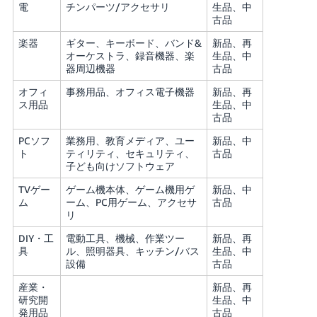
電
チンパーツ/アクセサリ
生品、中
古品
楽器
ギター、キーボード、バンド&
新品、再
オーケストラ、録音機器、楽
生品、中
器周辺機器
古品
オフィ
事務用品、オフィス電子機器
新品、再
ス用品
生品、中
古品
PCソフ
業務用、教育メディア、ユー
新品、中
ト
ティリティ、セキュリティ、
古品
子ども向けソフトウェア
TVゲー
ゲーム機本体、ゲーム機用ゲ
新品、中
ム
ーム、PC用ゲーム、アクセサ
古品
リ
DIY・工
電動工具、機械、作業ツー
新品、再
具
ル、照明器具、キッチン/バス
生品、中
設備
古品
産業・
新品、再
研究開
生品、中
発用品
古品