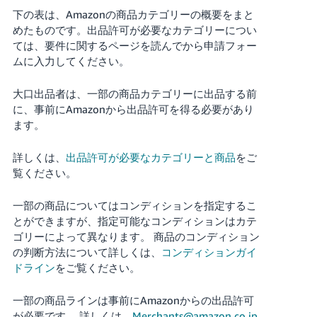
下の表は、Amazonの商品カテゴリーの概要をまと
Français
めたものです。出品許可が必要なカテゴリーについ
- FR
ては、要件に関するページを読んでから申請フォー
ムに入力してください。
Italiano
- IT
大口出品者は、一部の商品カテゴリーに出品する前
に、事前にAmazonから出品許可を得る必要があり
한
ます。
日
국
本
詳しくは、
出品許可が必要なカテゴリーと商品
をご
語
어
覧ください。
-
KR
ロ
一部の商品についてはコンディションを指定するこ
グ
とができますが、指定可能なコンディションはカテ
イ
日
ン
ゴリーによって異なります。
商品のコンディション
本
の判断方法について詳しくは、
コンディションガイ
語
ドライン
をご覧ください。
-
さ
JP
一部の商品ラインは事前にAmazonからの出品許可
っ
そ
が必要です。
詳しくは、
Merchants@amazon.co.jp