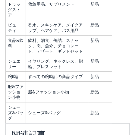
ドラッ
救急用品、サプリメント
新品
グスト
ア
ビュー
香水、スキンケア、メイクア
新品
ティ
ップ、ヘアケア、バス用品
食品&飲
飲料、朝食、缶詰、スナッ
新品
料
ク、肉、魚介、チョコレー
ト、デザート、ギフトセット
ジュエ
イヤリング、ネックレス、指
新品
リー
輪、ブレスレット
腕時計
すべての腕時計の商品タイプ
新品
服&ファ
ッショ
服&ファッション小物
新品
ン小物
シュー
ズ&バッ
シューズ&バッグ
新品
グ
関連記事