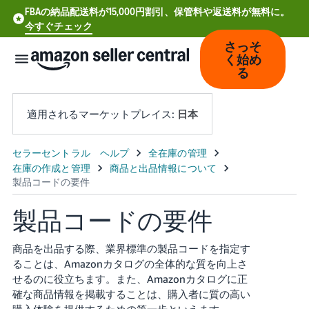
FBAの納品配送料が15,000円割引、保管料や返送料が無料に。
今すぐチェック
さっそ
く始め
る
適用されるマーケットプレイス:
日本
中
文
-
製品コードの要件
CN
Deutsch
商品を出品する際、業界標準の製品コードを指定す
- DE
ることは、Amazonカタログの全体的な質を向上さ
せるのに役立ちます。また、Amazonカタログに正
Español
確な商品情報を掲載することは、購入者に質の高い
- ES
購入体験を提供するための第一歩といえます。