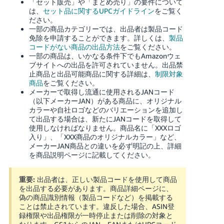
「セット販売」や「まとめ売り」の要件について
く
English
は、
セット品に関するUPCガイドライン
をご覧く
始
- JP
ださい。
め
一部の商品カテゴリーでは、出品者は製品コード
る
免除を申請することができます。詳しくは、
製品
コードがない商品の出品方法
をご覧ください。
一部の商品は、いかなる条件下でもAmazonウェ
ブサイトへの出品を許可されていません。出品禁
止商品と出品可能商品に関する詳細は、
制限対象
商品
をご覧ください。
メーカーで取得し流通に使用されるJANコード
（以下メーカーJAN）がある商品に、オリジナル
カラーや自社ロゴなどのバリエーションを追加し
て出品する場合は、新たにJANコードを取得して
使用しなければなりません。商品名に「XXXロゴ
入り」、「XXX商品のオリジナルカラー」など、
メーカーJAN商品との違いを必ず明記の上、詳細
を商品説明ページに記載してください。
重要:
出品者は、正しい製品コードを使用して商品
を出品する必要があります。商品詳細ページに、
偽の商品識別情報（製品コードなど）を掲載する
ことは禁止されています。違反した場合、ASIN登
録権限や出品権限が一時停止または削除の対象と