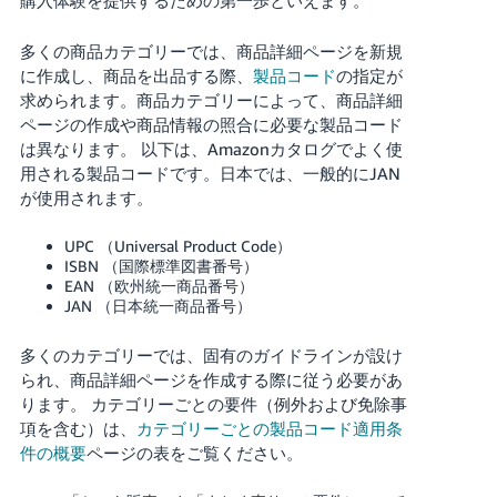
Français
多くの商品カテゴリーでは、商品詳細ページを新規
- FR
に作成し、商品を出品する際、
製品コード
の指定が
求められます。商品カテゴリーによって、商品詳細
Italiano
ページの作成や商品情報の照合に必要な製品コード
- IT
は異なります。
以下は、Amazonカタログでよく使
用される製品コードです。日本では、一般的にJAN
한
が使用されます。
日
국
本
UPC （Universal Product Code）
語
어
ISBN （国際標準図書番号）
-
EAN （欧州統一商品番号）
KR
JAN （日本統一商品番号）
ロ
グ
イ
日
多くのカテゴリーでは、固有のガイドラインが設け
ン
られ、商品詳細ページを作成する際に従う必要があ
本
ります。
カテゴリーごとの要件（例外および免除事
語
項を含む）は、
カテゴリーごとの製品コード適用条
-
件の概要
ページの表をご覧ください。
さ
JP
っ
そ