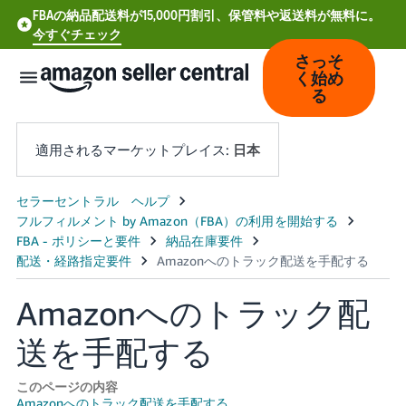
FBAの納品配送料が15,000円割引、保管料や返送料が無料に。
今すぐチェック
さっそ
く始め
る
適用されるマーケットプレイス:
日本
中
文
-
CN
Amazonへのトラック配
Deutsch
送を手配する
- DE
Español
このページの内容
- ES
Amazonへのトラック配送を手配する