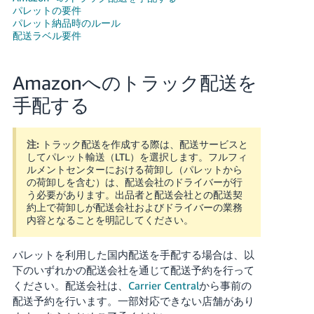
パレットの要件
パレット納品時のルール
Français
配送ラベル要件
- FR
Italiano
Amazonへのトラック配送を
- IT
手配する
한
日
국
注:
トラック配送を作成する際は、配送サービスと
本
語
してパレット輸送（LTL）を選択します。フルフィ
어
ルメントセンターにおける荷卸し（パレットから
-
の荷卸しを含む）は、配送会社のドライバーが行
KR
う必要があります。出品者と配送会社との配送契
ロ
約上で荷卸しが配送会社およびドライバーの業務
グ
内容となることを明記してください。
イ
日
ン
本
パレットを利用した国内配送を手配する場合は、以
語
下のいずれかの配送会社を通じて配送予約を行って
-
ください。配送会社は、
Carrier Central
から事前の
さ
JP
っ
配送予約を行います。一部対応できない店舗があり
そ