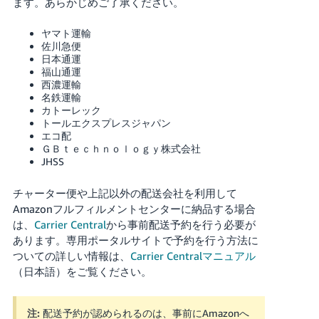
ます。あらかじめご了承ください。
く
English
始
- JP
め
ヤマト運輸
る
佐川急便
日本通運
福山通運
西濃運輸
名鉄運輸
カトーレック
トールエクスプレスジャパン
エコ配
ＧＢｔｅｃｈｎｏｌｏｇｙ株式会社
JHSS
チャーター便や上記以外の配送会社を利用して
Amazonフルフィルメントセンターに納品する場合
は、
Carrier Central
から事前配送予約を行う必要が
あります。専用ポータルサイトで予約を行う方法に
ついての詳しい情報は、
Carrier Centralマニュアル
（日本語）をご覧ください。
注:
配送予約が認められるのは、事前にAmazonへ