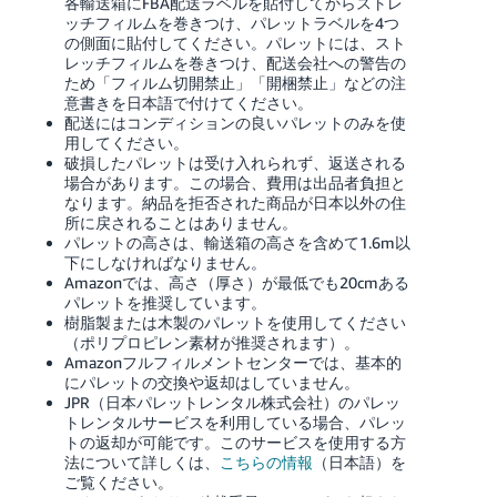
各輸送箱にFBA配送ラベルを貼付してからストレ
ッチフィルムを巻きつけ、パレットラベルを4つ
の側面に貼付してください。パレットには、スト
レッチフィルムを巻きつけ、配送会社への警告の
ため「フィルム切開禁止」「開梱禁止」などの注
意書きを日本語で付けてください。
配送にはコンディションの良いパレットのみを使
用してください。
破損したパレットは受け入れられず、返送される
場合があります。この場合、費用は出品者負担と
なります。納品を拒否された商品が日本以外の住
所に戻されることはありません。
パレットの高さは、輸送箱の高さを含めて1.6m以
下にしなければなりません。
Amazonでは、高さ（厚さ）が最低でも20cmある
パレットを推奨しています。
樹脂製または木製のパレットを使用してください
（ポリプロピレン素材が推奨されます）。
Amazonフルフィルメントセンターでは、基本的
にパレットの交換や返却はしていません。
JPR（日本パレットレンタル株式会社）のパレッ
トレンタルサービスを利用している場合、パレッ
トの返却が可能です。このサービスを使用する方
法について詳しくは、
こちらの情報
（日本語）を
ご覧ください。