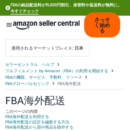
FBAの納品配送料が15,000円割引、保管料や返送料が無料に。
今すぐチェック
さっそ
く始め
る
適用されるマーケットプレイス:
日本
中
文
-
CN
FBA海外配送
Deutsch
- DE
このページの内容
FBA海外配送を利用する
FBA海外配送の設定を編集する方法
Español
FBA海外配送から国や商品を除外する
- ES