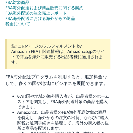
FBA対象商品
FBA海外配送および商品販売に関する契約
Français
FBA海外配送の注文売上レポート
- FR
FBA海外配送における海外からの返品
税金について
Italiano
- IT
注:
このページのフルフィルメント by
한
Amazon（FBA）関連情報は、Amazon.co.jpのサイ
トで商品を海外に販売する出品者様に適用されま
日
국
本
す。
語
어
-
FBA海外配送プログラムを利用すると、追加料金な
KR
しで、多くの国や地域にビジネスを展開できます。
ロ
グ
イ
日
67の国や地域の海外購入者が、出品者様のホーム
ン
ストアを閲覧し、FBA海外配送対象の商品を購入
本
できます。
語
Amazonは、出品者様のFBA海外配送対象の商品
を特定し、海外からの注文の出荷、ならびに輸入
-
さ
関税と通関手続きを処理して、海外の購入者の住
JP
っ
所に商品を配送します。
そ