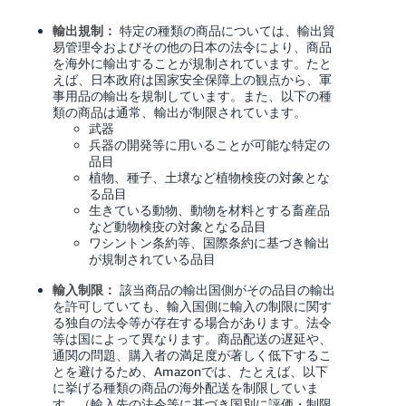
輸出規制：
特定の種類の商品については、輸出貿
易管理令およびその他の日本の法令により、商品
を海外に輸出することが規制されています。たと
えば、日本政府は国家安全保障上の観点から、軍
事用品の輸出を規制しています。また、以下の種
類の商品は通常、輸出が制限されています。
武器
兵器の開発等に用いることが可能な特定の
品目
植物、種子、土壌など植物検疫の対象とな
る品目
生きている動物、動物を材料とする畜産品
など動物検疫の対象となる品目
ワシントン条約等、国際条約に基づき輸出
が規制されている品目
輸入制限：
該当商品の輸出国側がその品目の輸出
を許可していても、輸入国側に輸入の制限に関す
る独自の法令等が存在する場合があります。法令
等は国によって異なります。商品配送の遅延や、
通関の問題、購入者の満足度が著しく低下するこ
とを避けるため、Amazonでは、たとえば、以下
に挙げる種類の商品の海外配送を制限していま
す。（輸入先の法令等に基づき国別に評価・制限