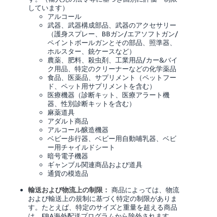
しています）
アルコール
武器、武器構成部品、武器のアクセサリー
（護身スプレー、BBガン/エアソフトガン/
ペイントボールガンとその部品、照準器、
ホルスター、銃ケースなど）
農薬、肥料、殺虫剤、工業用品/カー&バイ
ク用品、特定のクリーナーなどの化学薬品
食品、医薬品、サプリメント（ペットフー
ド、ペット用サプリメントを含む）
医療機器（診断キット、医療アラート機
器、性別診断キットを含む）
麻薬道具
アダルト商品
アルコール醸造機器
ベビー歩行器、ベビー用自動哺乳器、ベビ
ー用チャイルドシート
暗号電子機器
ギャンブル関連商品および道具
通貨の模造品
輸送および物流上の制限：
商品によっては、物流
および輸送上の規制に基づく特定の制限がありま
す。たとえば、特定のサイズと重量を超える商品
は、FBA海外配送プログラムから除外されます。