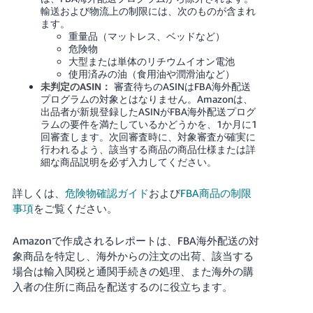
輸送および物流上の制限には、次のものが含まれ
ます。
重量品（マットレス、ベッドなど）
危険物
大型または単体のリチウムイオン電池
使用済みの油（食用油や潤滑油など）
未判定のASIN：
審査待ちのASINはFBA海外配送
プログラムの対象とはなりません。Amazonは、
出品者が新規登録したASINがFBA海外配送プログ
ラムの要件を満たしているかどうかを、1か月に1
回審査します。次回審査時に、対象審査が確実に
行われるよう、該当する商品の商品仕様または詳
細な商品説明を必ず入力してください。
詳しくは、
危険物確認ガイド
および
FBA商品の制限
事項
をご覧ください。
Amazonで作成されるレポートは、FBA海外配送の対
象商品を特定し、海外からの注文の出荷、該当する
場合は輸入関税と通関手続きの処理、また海外の購
入者の住所に商品を配送するのに役立ちます。