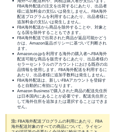
海外への配送料や、関税は購入者が支払います。
く
English
FBA海外配送の注文を出荷するにあたり、出品者
始
様に追加料金の支払いは発生しません。FBA海外
- JP
め
配送プログラムを利用するにあたり、出品者様に
る
追加料金の支払いは発生しません。
FBA海外配送から商品を除外することや、対象と
なる国を除外することもできます。
FBA海外配送で出荷された商品が返品可能かどう
かは、Amazon返品ポリシーに基づいて判断され
ます。
Amazon.co.jpを利用する海外の購入者へFBA海外
配送可能な商品を販売するにあたり、出品者様の
セラーセントラルのアカウントにおける既存の出
品情報を使用します。FBA海外配送を利用するに
あたり、出品者様に追加手数料は発生しません。
FBA海外配送は、新しいFBAアカウントを登録す
ると自動的に有効になります。
Amazon Businessで購入された商品の配送先住所
は日本国内にあることが必要です。配送先住所と
して海外住所を追加または選択することはできま
せん。
注:
FBA海外配送プログラムの利用にあたり、FBA
海外配送対象のすべての商品について、ライセン
スや認可等の必要なく合法的に輸出できること、